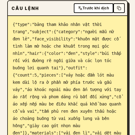
CÂU LỆNH
Blog
Trước khi dịch
{"type":"bảng tham khảo nhân vật thời 
Cập nhật
trang","subject":{"category":"người mẫu nữ 
đơn lẻ","face_visibility":"khuôn mặt được cố 
tình làm mờ hoặc che khuất trong mọi góc 
nhìn","hair":{"color":"đen","style":"búi thấp 
rối với đường rẽ ngôi giữa và các lọn tóc 
buông lơi quanh tai"},"outfit":
{"count":5,"pieces":["váy hoặc đầm lót màu 
kem dài lộ ra ở phần mở phía trước và gấu 
váy","áo khoác ngoài màu đen ấn tượng với tay 
áo rất rộng và phom dáng rủ bất đối xứng","cổ 
áo xếp nếp màu be điêu khắc quá khổ bao quanh 
cổ và vai","tấm phủ ren đen xuyên thấu hoặc 
áo choàng buông từ vai xuống lưng và bên 
hông","giày cao gót nhọn màu 
đen"]},"materials":["vải đen lì","vải dệt màu 