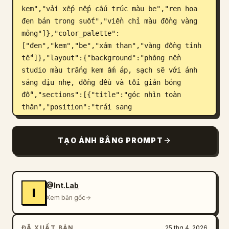
kem","vải xếp nếp cấu trúc màu be","ren hoa 
đen bán trong suốt","viền chỉ màu đồng vàng 
mỏng"]},"color_palette":
["đen","kem","be","xám than","vàng đồng tinh 
tế"]},"layout":{"background":"phông nền 
studio màu trắng kem ấm áp, sạch sẽ với ánh 
sáng dịu nhẹ, đồng đều và tối giản bóng 
đổ","sections":[{"title":"góc nhìn toàn 
thân","position":"trái sang 
giữa","count":3,"labels":["góc nhìn chính 
diện","góc nhìn nghiêng","góc nhìn từ phía 
TẠO ẢNH BẰNG PROMPT
sau"],"description":"ba tư thế thời trang 
toàn thân đứng hiển thị cùng một bộ trang 
phục từ phía trước, bên trái và phía sau"},
{"title":"chi tiết chân 
@Int.Lab
I
dung","position":"phía trên bên 
Xem bản gốc
phải","count":1,"labels":["cận cảnh phần thân 
trên"],"description":"ảnh cận cảnh lớn cắt từ 
ĐÃ XUẤT BẢN
25 thg 4, 2026