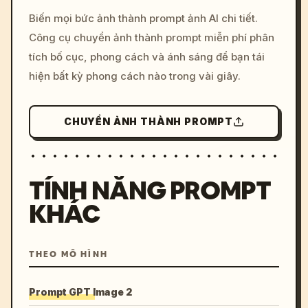
/imagine prompt: cinemati
Biến mọi bức ảnh thành prompt ảnh AI chi tiết.
c, cyberpunk sunset, neon
Công cụ chuyển ảnh thành prompt miễn phí phân
colors, 8k --v 6.0
tích bố cục, phong cách và ánh sáng để bạn tái
hiện bất kỳ phong cách nào trong vài giây.
CHUYỂN ẢNH THÀNH PROMPT
TÍNH NĂNG PROMPT
KHÁC
THEO MÔ HÌNH
Prompt GPT Image 2