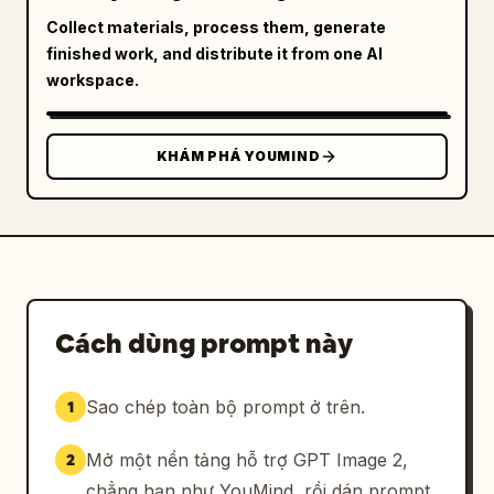
mục thời trang tự nhiên; các bức ảnh chi tiết 
Collect materials, process them, generate
được cắt sát","quality":"kết xuất vải chi 
finished work, and distribute it from one AI
tiết cao, độ rủ thực tế, đường nét sắc sảo, 
workspace.
vẻ ngoài sang trọng"}}
KHÁM PHÁ YOUMIND
Cách dùng prompt này
Sao chép toàn bộ prompt ở trên.
1
Mở một nền tảng hỗ trợ GPT Image 2,
2
chẳng hạn như YouMind, rồi dán prompt