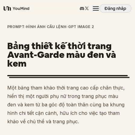
Đăng nhập
YouMind
Tổng quan
PROMPT
›
HÌNH ẢNH CÂU LỆNH
›
GPT IMAGE 2
Bảng thiết kế thời trang
Các trường hợp sử dụng
Avant-Garde màu đen và
kem
Kỹ năng
Lời nhắc
Một bảng tham khảo thời trang cao cấp chân thực,
hiển thị một người phụ nữ trong trang phục màu
Giá cả
đen và kem từ ba góc độ toàn thân cùng ba khung
hình chi tiết cận cảnh, hữu ích cho việc tạo tham
khảo về chủ thể và trang phục.
Tải xuống