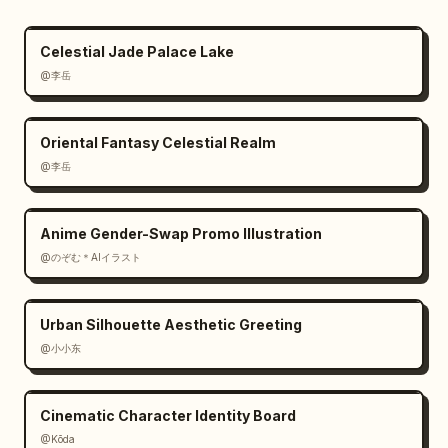
Celestial Jade Palace Lake
@李岳
Oriental Fantasy Celestial Realm
@李岳
Anime Gender-Swap Promo Illustration
@のぞむ＊AIイラスト
Urban Silhouette Aesthetic Greeting
@小小东
Cinematic Character Identity Board
@Kōda