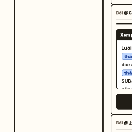
văn 
flas
hơn,
xanh
lượn
Bởi
@Ga
lại 
ngôi
nhảy
cùng
để đ
một tư thế. Bố cụ
nhiễ
mép 
Xem 
cục 
bị b
thể 
với 
Lưới
các 
góc 
xếp 
khi 
thà
bản
trôn
dior
đài giả tưởng. 
ネーの法則” 子ども
đèn 
dòng
thà
りや
được
SUB
văn 
が減
Thêm
nền 
“Her
の人
đậm. Trình tự khung hình: Bao gồm chính
sách
gene
す。 おすすめ ・新しいことにチャレンジする ・いつ
khun
- ba
the 
もと違う道
khun
hạ t
wors
と数字で
dấu 
nhỏ 
data each s
Bởi
@よ
なさい」 Ở góc dưới bên p
thíc
than
ảnh 