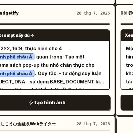
bản viết tay tiếng Nhật bằng màu đen, tím,
tr
h trực tiếp của máy ảnh kỹ thuật số và năng
xan
 nhưng đã bắt đầu xuất hiện các họa tiết lặp
“延
 dương cùng một hình vẽ nguệch ngoạc
ấy 
g tiệc tùng, nhưng hãy tạo ra các tư thế
Hai
dgetify
Bởi
@
28 thg 7, 2026
và các hiệu ứng chồng chéo. Hình ảnh ở dưới
vớ
 sao nhỏ màu vàng. Tấm bảng phải đủ rõ nét
hoà
 khác biệt trong mỗi khung hình thay vì chỉ
ch
 trông phải bị suy giảm chất lượng rõ rệt:
然呵
ọc được, với bàn tay chân thực đang giữ
tâ
c và khung hình: Tạo một bố
lên
NANO BANANA PRO
u, nhòe, bão hòa quá mức, lốm đốm, chi tiết
ph
trái của nó. Bao gồm chính xác 5 nắp vít có
thi
prompt đầy đủ
Xem
poster/contact sheet nằm ngang màu đen
phả
iến dạng, cạnh bị nhân đôi, kết cấu thô ráp và
dươn
nhìn thấy trên bảng acrylic: một cái gần mỗi
trắ
chính xác 16 khung hình chữ nhật được sắp
lên
 2x2, 16:9, thực hiện cho 4
Mộ
lỗi giống như vết cọ tích tụ quá mức, trong
bê
và một cái dọc theo mép trên. Văn bản trên
lớ
theo lưới 4 cột × 4 hàng. Mỗi khung hình
trú
quan trọng: Tạo một
hì
vẫn có thể nhận ra đó là cùng một đại lộ lâu
ca
nh phố châu Á
g ghi: 「AI が勝手に考えた 今日のテーマ♡ “ジャ
mị
g giống như một bức ảnh chụp nhanh bằng
bê
ama sách pop-up thu nhỏ chân thực cho
tr
Nội dung văn bản: Sử dụng đúng 3
sá
は初めての経験が多くて 記憶に残
bó
flash từ cùng một buổi tiệc trên sân thượng,
th
. Quy tắc: - tự động suy luận
kh
 chú thích này dưới hình ảnh ở giữa bằng
lá
nh phố châu Á
すいのに対し、 大人は慣れた日常が多くて 感動
th
 ngăn cách bởi các đường viền đen mỏng.
ngữ màu đỏ
JECT_DNA - sử dụng BASE_DOCUMENT làm
tải
bản không chân màu trắng, in đậm, cỡ nhỏ:
vớ
るため、時間が 早く過ぎると感じます。 体感上
nh
 kiểu chữ in hoa, in nghiêng, màu trắng
xác
tảng vật lý - chủ thể phải nổi lên từ trang
vật
e every prompt was different, this is the 5
tr
生の半分は 『20歳』で終わると 言われていま
ch
 xác 16
chữ
 như một thế giới 3D được thiết kế bằng giấy
hì
ration:” “Same effect, it keeps data from
mộ
sáng
Tạo hình ảnh
g hình hướng dẫn nhảy được đánh số, mỗi
“П
o gồm các địa danh, kiến trúc, địa hình, cơ sở
nh
previous pictures.” “The destruction is even
tấ
を通ってみる 衣装のポイント3 時計の歯車
bê
g có một tiêu đề nhỏ ở góc trên bên trái,
cù
ầng, họa tiết văn hóa và các chi tiết quy mô
với
e, because of the differences of the image
nh
 時間の流れを表現！ ※間違えてたらごめん
tr
thời gian ở góc trên bên phải và một chú
na
được suy luận - hiển thị các nền gấp, cầu
cục
tep.” Phong cách hình ảnh: Thẩm mỹ
bê
しこう🍊金融系Webライター
28 thg 7, 2026
hải của tấm bảng, vẽ
ph
h hướng dẫn ngắn dọc theo phía dưới: 1. “01
“К
g, khe cắm, bản lề, thanh chống và các cơ
Hàn
chụp màn hình giao diện người dùng tối,
mộ