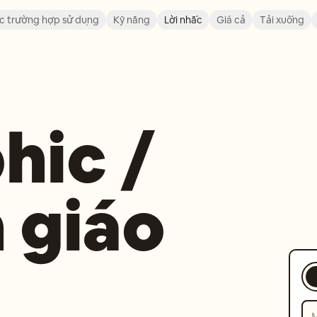
c trường hợp sử dụng
Kỹ năng
Lời nhắc
Giá cả
Tải xuống
hic /
 giáo