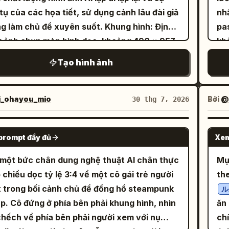
 tụ của các họa tiết, sử dụng cảnh lâu đài giả
nh
làm chủ đề xuyên suốt. Khung hình: Định
pa
 ảnh chụp màn hình dọc, khoảng 490 × 957
khỏ
nền đen than với lề hẹp và giao diện giống
Sli
Tạo hình ảnh
 đăng trên bảng tin. Bố cục: Ở phía trên,
nhạ
một lưới 2 × 2 gồm đúng 4 hình thu nhỏ
kh
g cảnh với khoảng cách tối màu hẹp. Bên
xứ
_ohayou_mio
Bởi
@
30 thg 7, 2026
 lưới, thêm một dấu nhỏ gồm hai ký tự trông
ảnh b
g như “**” hoặc hai chấm trắng nhỏ. Bên
chứ
GPT IMAGE 2
prompt đầy đủ
Xem
 đó, đặt 1 hình ảnh phong cảnh giả tưởng lớn
ch
m gần hết chiều rộng. Dưới hình ảnh lớn,
kh
một bức chân dung nghệ thuật AI chân thực
Mụ
 đúng 3 dòng chú thích ngắn màu trắng căn
ph
 chiều dọc tỷ lệ 3:4 về một cô gái trẻ người
th
rái. Ở dưới cùng, đặt 1 hình ảnh phong cảnh
Th
 trong bối cảnh chủ đề đồng hồ steampunk
ル
tưởng lớn cuối cùng chiếm gần hết chiều
dọc th
p. Cô đứng ở phía bên phải khung hình, nhìn
ăn 
. Tổng số khung hình hiển thị: đúng 6 khung,
ch
chếch về phía bên phải người xem với nụ
chí ẩm thực
gồm 4 hình thu nhỏ, 1 khung lớn ở giữa và 1
柠