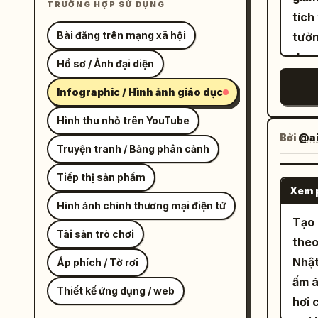
TRƯỜNG HỢP SỬ DỤNG
tích
Bài đăng trên mạng xã hội
tưởng 
dạng
Hồ sơ / Ảnh đại diện
px, 
Infographic / Hình ảnh giáo dục
như bài
đặt 
Hình thu nhỏ trên YouTube
phon
Bởi
@ai
Truyện tranh / Bảng phân cảnh
dưới
giốn
Tiếp thị sản phẩm
Xem 
dưới
Hình ảnh chính thương mại điện tử
chiế
Tạo 
Tài sản trò chơi
thêm
theo
lề t
Nhật
Áp phích / Tờ rơi
giả 
ấm á
Thiết kế ứng dụng / web
rộng
hơi 
bao 