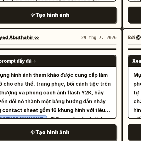
 dịu dàng, mái tóc nâu sẫm gợn sóng dài
án
n ở dưới cùng. Chủ đề hình ảnh giả
ch
 buộc nửa đầu với phần tóc mái thẳng, cùng
sẫm
Tạo hình ảnh
g: Mỗi khung hình nên mô tả một đại lộ giả
1
kiện tóc là những chiếc đồng hồ và bánh
ca
g gothic hùng vĩ tương tự dẫn đến một lâu
th
 cổ nhỏ. Cô mặc một chiếc váy corset màu
mạ
hoặc thành trì có tháp đen lơ lửng, với mặt
từ
g kem in các chữ số La Mã màu đen và các
tre
ed Abuthahir ∞
Bởi
@
29 thg 7, 2026
g lát đá cuội phản chiếu ẩm ướt, cột đèn và
gi
 chỉ giờ, viền vàng, bèo nhún tinh tế, đeo
nư
can trang trí công phu, cây mùa thu màu đỏ
cù
 cổ choker đen với mặt dây chuyền đồng hồ
vàng m
GPT IMAGE 2
am ở cả hai bên, chiều sâu không gian màu
hì
prompt đầy đủ
Xem
 và chính xác 2 món đồ trang trí đồng hồ cổ
bê
 sương mù, thác nước hoặc các tia sáng
面”
 tròn lớn treo phía trước ngực với dây xích
の 
ụng hình ảnh tham khảo được cung cấp làm
Mụ
 và một vòng xoáy cầu vồng rực rỡ trên bầu
tròn màu 
. Phông nền được làm mờ nhẹ nhàng với ánh
vi
ở cho chủ thể, trang phục, bối cảnh tiệc trên
ph
 phía trên lâu đài. Phong cách nên giống như
4 
 bokeh vàng, tông màu đồng thau và một
đó
thượng và phong cách ảnh flash Y2K, hãy
tự 
 thuật ý tưởng giả tưởng kỹ thuật số chi tiết
da
đồng hồ cổ khổng lồ phía sau cô ở góc trên
với
ển đổi nó thành một bảng hướng dẫn nhảy
châ
với phối cảnh ấn tượng, ánh sáng hội họa và
mà
phải, sử dụng độ sâu trường ảnh nông và
hiể
 contact sheet gồm 16 khung hình với tiêu
hìn
úc trang trí công phu. Khái niệm suy giảm
hai
 điện ảnh ấm áp. Ở phía bên trái, cô cầm
an
. Giữ nguyên danh tính
gi
SATURDAY NIGHT.
 lượng: 4 hình thu nhỏ trông phải rất giống
洁”
tấm bảng acrylic trong suốt với các góc bo
nâu
 vật, trang phục Y2K lấp lánh, đường chân
in 
, như thể cùng một cảnh được tạo lại nhiều
vớ
Tạo hình ảnh
, có thể nhìn thấy các nắp vít ở các góc và
viề
 trên sân thượng vào ban đêm, hiệu ứng đèn
ti
 Hình ảnh lớn ở giữa nên sắc nét và hùng vĩ
营养