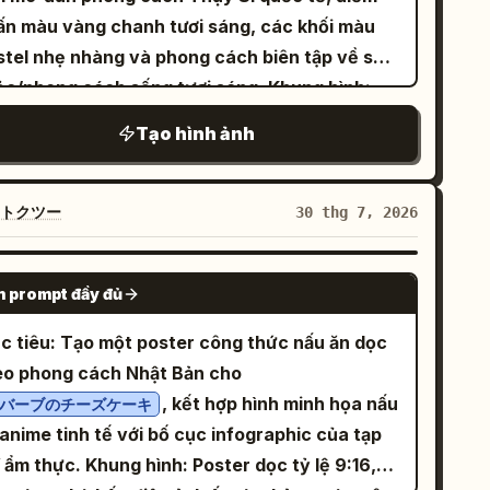
ấn màu vàng chanh tươi sáng, các khối màu
stel nhẹ nhàng và phong cách biên tập về sức
e/phong cách sống tươi sáng. Khung hình:
de thuyết trình màn hình rộng 16:9, nền trắng
Tạo hình ảnh
t, lề thoáng đãng, kiểu chữ vector sắc nét,
ông có hình mờ. Sử dụng sự cân bằng bất đối
ng: cột bên trái chứa nhiều văn bản và bố cục
トクツー
30 thg 7, 2026
o tròn lớn ở bên phải. Bố cục: Phía bên trái
a tiêu đề và bốn thẻ tính năng. Phía bên phải
GPT IMAGE 2
 prompt đầy đủ
ứa một bảng hình ảnh chanh bo góc lớn chiếm
oảng một nửa chiều rộng slide. Phía dưới bên
c tiêu: Tạo một poster công thức nấu ăn dọc
ải có thanh nhãn trang màu đen và vàng.
eo phong cách Nhật Bản cho
êm các vạch kẻ lưới/đường cơ sở dọc tinh tế
, kết hợp hình minh họa nấu
バーブのチーズケーキ
eo cạnh dưới. Nội dung văn bản: Tiêu đề
anime tinh tế với bố cục infographic của tạp
ính bằng chữ Hán in đậm, cỡ rất lớn:
. Khung hình: Poster dọc tỷ lệ 9:16,
. Bên dưới, thêm một đường gạch
檬的妙用