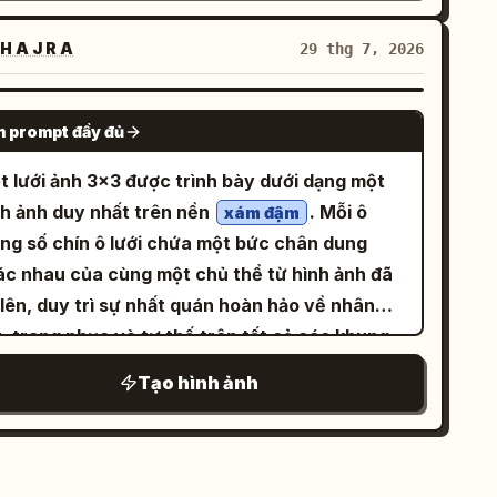
âm cài ruy băng xanh và nụ cười thân thiện. Cô
h navy, kem, nâu nhạt và xám trầm. Bố cục:
长保鲜 / 减少浪费”; 4) biểu tượng khuôn mặt
đứng tại bếp, dùng thìa gỗ khuấy nồi mứt đại
 phần ba phía bên trái bị chiếm ưu thế bởi kiểu
H A J R A
29 thg 7, 2026
i các ngôi sao lấp lánh, nhãn “美容”, mô tả “自
ng đỏ tươi; hơi nước bốc lên từ nồi. Trung
ữ tiêu đề lớn bằng tiếng Nga, nghiêng từ dưới
护 / 焕亮肌肤”. Màu sắc các thẻ từ trái sang
m phía trước: Một chiếc bánh phô mai hoàn
 trên theo hướng từ trái sang phải. Nửa bên
GPT IMAGE 2
ải: vàng chanh nhạt, tím oải hương, xanh
ện chiếm ưu thế trên poster, đặt trên đĩa
 prompt đầy đủ
i là hình ảnh một cô gái trẻ từ thắt lưng trở
g nhạt, vàng chanh nhạt. Bố cục hình ảnh
ng viền vàng. Bánh có chính xác 3 lớp rõ rệt:
, hơi đè lên phần văn bản. Một hình khối kiến
t lưới ảnh 3x3 được trình bày dưới dạng một
n phải: Sử dụng ảnh chụp thực tế chất lượng
p đế bánh quy vụn màu nâu, lớp phô mai kem
c hình học lớn màu đỏ lấp đầy nền phía trên
nh ảnh duy nhất trên nền
. Mỗi ô
o về những quả chanh tươi trên bề mặt đá
xám đậm
n màu nhạt và lớp thạch đại hoàng đỏ ruby
n phải. Góc dưới bên trái chứa một hình ảnh
ong số chín ô lưới chứa một bức chân dung
ng màu: một quả chanh vàng nguyên vẹn với
ng bẩy với các miếng đại hoàng cắt hạt lựu có
u nhỏ về cảnh quan thành phố và một biểu
ác nhau của cùng một chủ thể từ hình ảnh đã
 xanh ở phía trên bên phải, một nửa quả chanh
ể nhìn thấy. Thêm một nhánh thảo mộc xanh
. Nội dung văn bản: Sử dụng chính
 lên, duy trì sự nhất quán hoàn hảo về nhân
i phần thịt quả mọng nước ở trung tâm phía
ỏ trang trí ở giữa. Làm cho chiếc bánh trông
 5 khối tiêu đề lớn bằng tiếng Nga với kiểu
, trang phục và tư thế trên tất cả các khung
ước, một miếng chanh ở phía dưới bên phải và
ân thực và ngon miệng, với các điểm nhấn
 khối in đậm, cô đọng: 1) từ màu đỏ phía trên
nh. Bên dưới mỗi bức chân dung riêng lẻ, một
t quả chanh vàng mờ nhẹ ở hậu cảnh. Phủ các
 bóng trên lớp thạch. Khu vực công thức
Tạo hình ảnh
РОСТО” với một ngôi sao đỏ nhỏ phía trên
ãn văn bản không chân (sans-serif) sạch sẽ
m hình học mờ bo tròn hiện đại: một hình chữ
n trái: Thêm một thẻ nguyên liệu bằng giấy da
ng các đường tốc độ mảnh, 2) biểu ngữ màu
 số thứ tự và tên được hiển thị rõ ràng. Bố
ật bo tròn màu tím oải hương dọc ở phía trên
ang trí với khung vàng. Nó chứa chính xác 2
vy “ЕЩЕ ОДИН ДЕНЬ”, 3) biểu ngữ màu đỏ
 lưới và các thiết lập ánh sáng bao gồm: -
n trái với một hình vẽ chanh nhỏ bằng tay, và
ần nguyên liệu: “Crust” (Đế bánh) và
ОГДА ТЫ”, 4) văn bản màu navy “НЕ СТАЛА”,
g trên, từ trái sang phải: Loop Lighting (Ánh
t hình vuông/chữ nhật bo tròn màu vàng neon