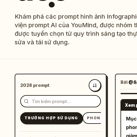
Khám phá các prompt hình ảnh Infographic
viện prompt AI của YouMind, được nhóm t
được tuyển chọn từ quy trình sáng tạo thự
sửa và tái sử dụng.
Bởi
@Sa
2028 prompt
Mới nhất
Xem 
TRƯỜNG HỢP SỬ DỤNG
PHONG CÁCH
Mục 
CHỦ
phon
giảm