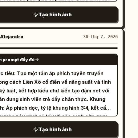
h sáng nhà bếp điện ảnh ấm áp, bảng màu nâu
ân màu vàng neon ngắn, sau đó là phụ đề:
 và vàng, kết xuất anime bán thực tế chi tiết
Tạo hình ảnh
. Dưới phụ đề, đặt một hình viên
0页现代信息演示
o. Sử dụng bối cảnh nhà bếp châu Âu mộc
uốc màu vàng neon bo tròn chứa chính xác 4
c với tường gạch, nồi đồng, dụng cụ nấu ăn
 danh mục được phân cách bằng dấu chấm ở
o, ánh sáng cửa sổ từ phía trên bên trái, hơi
A1ejandro
30 thg 7, 2026
ữa:
. Nhãn trang ở dưới
清洁 · 饮食 · 保鲜 · 美容
ớc, quầy gỗ và các đường viền trang trí bằng
ng hiển thị số “01” màu đen lớn trên một đoạn
ỏng thanh lịch. Bố cục chính: Phía trên
GPT IMAGE 2
nh chữ nhật bo tròn màu vàng neon và chữ “封
 prompt đầy đủ
n trái có tiêu đề lớn bằng tiếng Nhật 「ルバーブ
 màu trắng trên một đoạn hình chữ nhật bo
チーズケーキ」, bên dưới là phụ đề tiếng Anh
c tiêu: Tạo một tấm áp phích tuyên truyền
đen. Thẻ tính năng: Bao gồm chính xác
ết tay thanh lịch “Rhubarb Cheesecake”, sau
ong cách Liên Xô cổ điển về năng suất và tính
thẻ pastel bo tròn nằm ngang dưới viên thuốc
 là một dòng khẩu hiệu ngắn bằng tiếng Nhật
kỷ luật, kết hợp kiểu chữ kiến tạo đậm nét với
nh mục, mỗi thẻ có một biểu tượng đường nét
 phông chữ serif trắng nhỏ. Phía trên bên phải
n dung sinh viên trẻ đầy chân thực. Khung
u đen đơn giản, nhãn chữ Hán in đậm và mô tả
n thị
, một nữ đầu bếp hầu gái
Mei-chan
h: Áp phích dọc, tỷ lệ khung hình 3:4, kết cấu
 dòng: 1) biểu tượng bình xịt lấp lánh, nhãn “清
ime trẻ trung dễ thương với mái tóc bob màu
ấy màu nâu nhạt cũ kỹ với các cạnh sờn, mực
, mô tả “天然去污 / 安全环保”; 2) biểu tượng bát
 hạt dẻ, đôi mắt xanh lục, băng đô hầu gái
phai màu, hạt nhiễu, vết xước và các vết ố
i lát chanh, nhãn “饮食”, mô tả “增添风味 / 丰富
Tạo hình ảnh
n trắng, váy hầu gái màu nâu, tạp dề trắng,
nh tế. Sử dụng bảng màu hạn chế gồm đỏ gạch,
”; 3) biểu tượng tủ lạnh, nhãn “保鲜”, mô tả