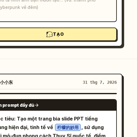
TẠO
小小东
31 thg 7, 2026
GPT IMAGE 2
 prompt đầy đủ
 tiêu: Tạo một trang bìa slide PPT tiếng
ng hiện đại, tinh tế về
, sử dụng
柠檬的妙用
ới mô-đun phong cách Thụy Sĩ quốc tế, điểm