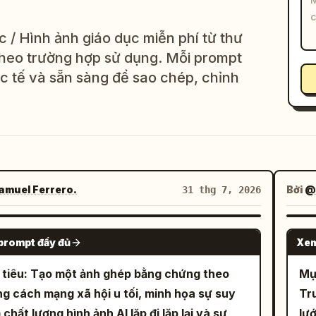
 / Hình ảnh giáo dục miễn phí từ thư
heo trường hợp sử dụng. Mỗi prompt
c tế và sẵn sàng để sao chép, chỉnh
muel Ferrero.
Bởi
@
31 thg 7, 2026
GPT IMAGE 2
prompt đầy đủ
Xem
tiêu: Tạo một ảnh ghép bằng chứng theo
 THỂ
Mục
g cách mạng xã hội u tối, minh họa sự suy
Tru
 chất lượng hình ảnh AI lặp đi lặp lại và sự
lư