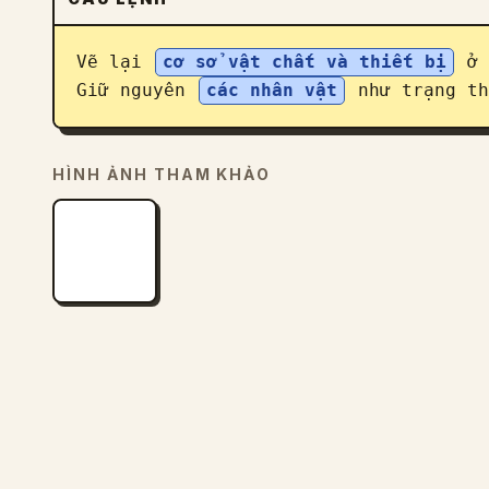
Vẽ lại 
cơ sở vật chất và thiết bị
 ở 
Giữ nguyên 
các nhân vật
 như trạng th
HÌNH ẢNH THAM KHẢO