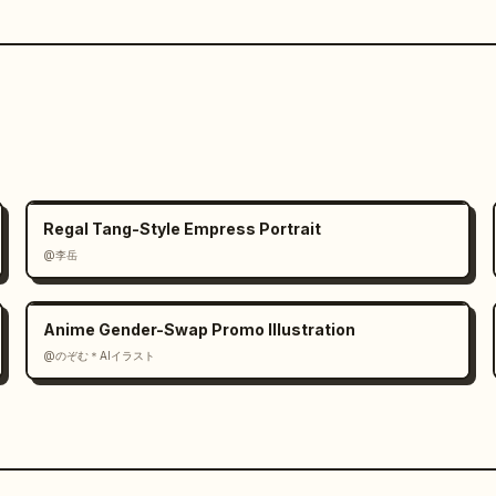
Regal Tang-Style Empress Portrait
@李岳
Anime Gender-Swap Promo Illustration
@のぞむ＊AIイラスト