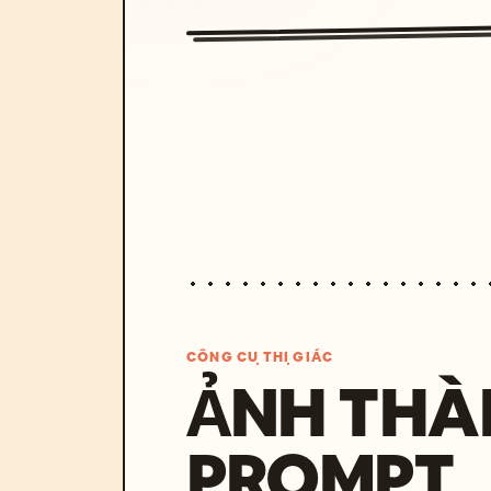
CÔNG CỤ THỊ GIÁC
ẢNH THÀ
PROMPT