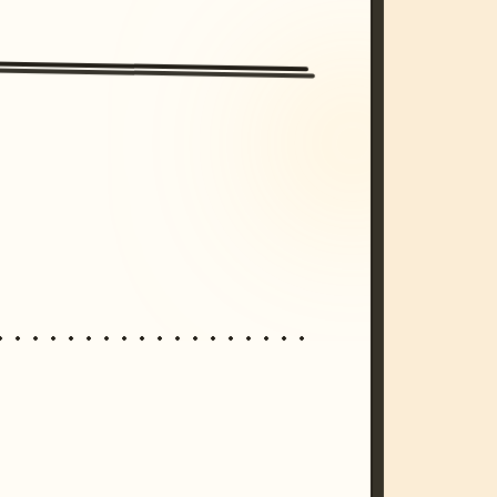
/imagine prompt: cinematic, cyberpunk s
unset, neon colors, 8k --v 6.0