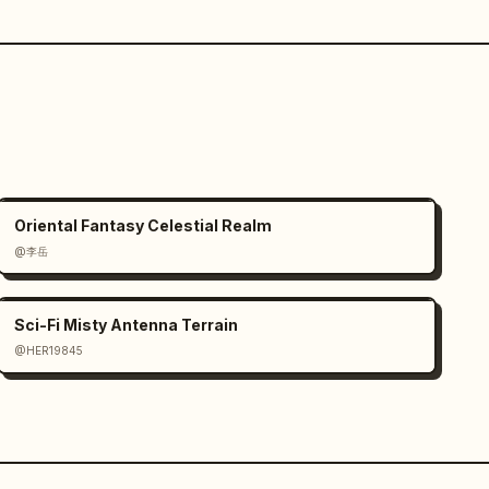
Oriental Fantasy Celestial Realm
@李岳
Sci-Fi Misty Antenna Terrain
@HER19845