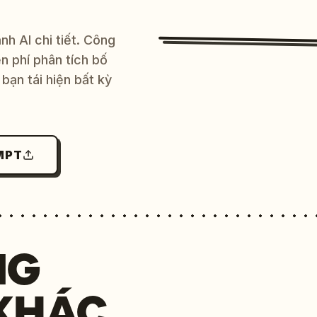
h AI chi tiết. Công
 phí phân tích bố
bạn tái hiện bất kỳ
MPT
NG
KHÁC