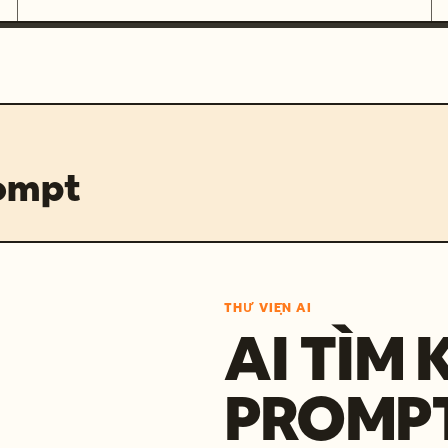
rompt
THƯ VIỆN AI
AI TÌM 
PROMP