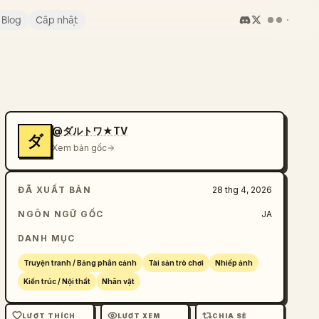
Blog
Cập nhật
@ダルトワ★TV
ダ
Xem bản gốc
ĐÃ XUẤT BẢN
28 thg 4, 2026
NGÔN NGỮ GỐC
JA
DANH MỤC
Truyện tranh / Bảng phân cảnh
Tài sản trò chơi
Nhiếp ảnh
Kiến trúc / Nội thất
Nhân vật
LƯỢT THÍCH
LƯỢT XEM
CHIA SẺ