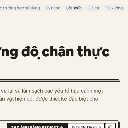
c trường hợp sử dụng
Kỹ năng
Lời nhắc
Giá cả
Tải xuống
ng độ chân thực
vẽ lại và làm sạch các yếu tố hậu cảnh một
n vật hiện có, được thiết kế đặc biệt cho
TẠO ẢNH BẰNG PROMPT
Trước khi dịch