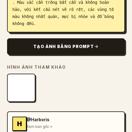
. Màu sắc cần trông bất cẩn và không hoàn 
hảo, với kết cấu nét vẽ rõ rệt, các vùng tô 
màu không nhất quán, mực bị nhòe và đổ bóng 
không đều.
TẠO ẢNH BẰNG PROMPT
HÌNH ẢNH THAM KHẢO
@Harboris
H
Xem bản gốc