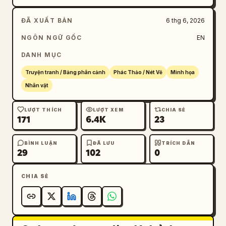
ĐÃ XUẤT BẢN
6 thg 6, 2026
NGÔN NGỮ GỐC
EN
DANH MỤC
Truyện tranh / Bảng phân cảnh
Phác Thảo / Nét Vẽ
Minh họa
Nhân vật
LƯỢT THÍCH
LƯỢT XEM
CHIA SẺ
171
6.4K
23
BÌNH LUẬN
ĐÃ LƯU
TRÍCH DẪN
29
102
0
CHIA SẺ