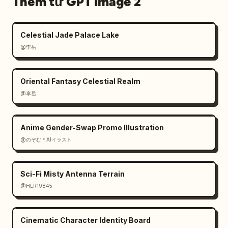
Thêm từ GPT Image 2
Celestial Jade Palace Lake
@李岳
Oriental Fantasy Celestial Realm
@李岳
Anime Gender-Swap Promo Illustration
@のぞむ＊AIイラスト
Sci-Fi Misty Antenna Terrain
@HER19845
Cinematic Character Identity Board