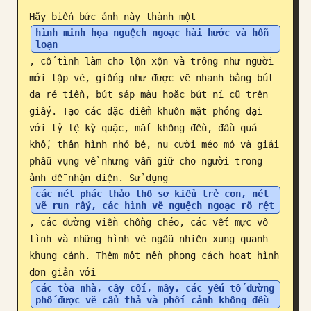
Hãy biến bức ảnh này thành một 
Blog
hình minh họa nguệch ngoạc hài hước và hỗn 
loạn
, cố tình làm cho lộn xộn và trông như người 
Cập nhật
mới tập vẽ, giống như được vẽ nhanh bằng bút 
dạ rẻ tiền, bút sáp màu hoặc bút nỉ cũ trên 
giấy. Tạo các đặc điểm khuôn mặt phóng đại 
với tỷ lệ kỳ quặc, mắt không đều, đầu quá 
khổ, thân hình nhỏ bé, nụ cười méo mó và giải 
phẫu vụng về nhưng vẫn giữ cho người trong 
ảnh dễ nhận diện. Sử dụng 
các nét phác thảo thô sơ kiểu trẻ con, nét 
vẽ run rẩy, các hình vẽ nguệch ngoạc rõ rệt
, các đường viền chồng chéo, các vết mực vô 
tình và những hình vẽ ngẫu nhiên xung quanh 
khung cảnh. Thêm một nền phong cách hoạt hình 
đơn giản với 
các tòa nhà, cây cối, mây, các yếu tố đường 
phố được vẽ cẩu thả và phối cảnh không đều