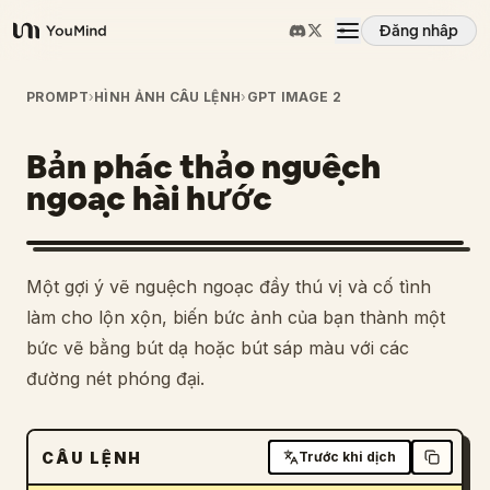
Đăng nhập
YouMind
Tổng quan
PROMPT
›
HÌNH ẢNH CÂU LỆNH
›
GPT IMAGE 2
Bản phác thảo nguệch
Các trường hợp sử dụng
ngoạc hài hước
Kỹ năng
1
Một gợi ý vẽ nguệch ngoạc đầy thú vị và cố tình
Lời nhắc
làm cho lộn xộn, biến bức ảnh của bạn thành một
bức vẽ bằng bút dạ hoặc bút sáp màu với các
đường nét phóng đại.
Giá cả
Tải xuống
CÂU LỆNH
Trước khi dịch