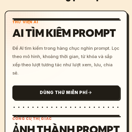
THƯ VIỆN AI
AI TÌM KIẾM PROMPT
Để AI tìm kiếm trong hàng chục nghìn prompt. Lọc
theo mô hình, khoảng thời gian, từ khóa và sắp
xếp theo lượt tương tác như lượt xem, lưu, chia
sẻ.
DÙNG THỬ MIỄN PHÍ
CÔNG CỤ THỊ GIÁC
ẢNH THÀNH PROMPT