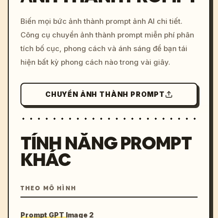
/imagine prompt: cinemati
Biến mọi bức ảnh thành prompt ảnh AI chi tiết.
c, cyberpunk sunset, neon
Công cụ chuyển ảnh thành prompt miễn phí phân
colors, 8k --v 6.0
tích bố cục, phong cách và ánh sáng để bạn tái
hiện bất kỳ phong cách nào trong vài giây.
CHUYỂN ẢNH THÀNH PROMPT
TÍNH NĂNG PROMPT
KHÁC
THEO MÔ HÌNH
Prompt GPT Image 2