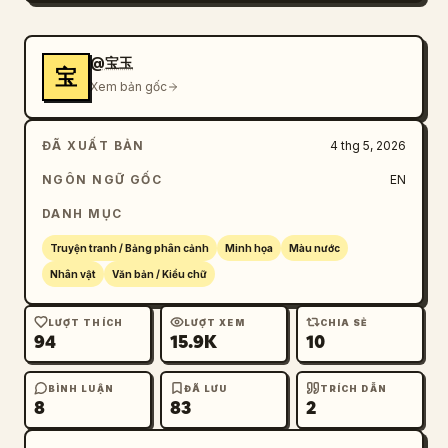
@宝玉
宝
Xem bản gốc
ĐÃ XUẤT BẢN
4 thg 5, 2026
NGÔN NGỮ GỐC
EN
DANH MỤC
Truyện tranh / Bảng phân cảnh
Minh họa
Màu nước
Nhân vật
Văn bản / Kiểu chữ
LƯỢT THÍCH
LƯỢT XEM
CHIA SẺ
94
15.9K
10
BÌNH LUẬN
ĐÃ LƯU
TRÍCH DẪN
8
83
2