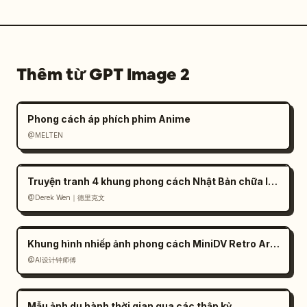
Thêm từ GPT Image 2
Phong cách áp phích phim Anime
@MELTEN
Truyện tranh 4 khung phong cách Nhật Bản chữa lành
@Derek Wen｜德里克文
Khung hình nhiếp ảnh phong cách MiniDV Retro Arcade
@AI设计钟师傅
Mẫu ảnh du hành thời gian qua các thập kỷ