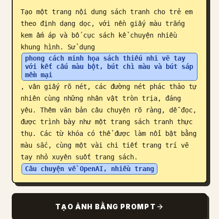
Tạo một trang nội dung sách tranh cho trẻ em 
Blog
theo định dạng dọc, với nền giấy màu trắng 
kem ấm áp và bố cục sách kể chuyện nhiều 
Cập nhật
khung hình. Sử dụng 
phong cách minh họa sách thiếu nhi vẽ tay 
với kết cấu màu bột, bút chì màu và bút sáp 
mềm mại
, vân giấy rõ nét, các đường nét phác thảo tự 
nhiên cùng những nhân vật tròn trịa, đáng 
yêu. Thêm văn bản câu chuyện rõ ràng, dễ đọc, 
được trình bày như một trang sách tranh thực 
thụ. Các từ khóa có thể được làm nổi bật bằng 
màu sắc, cùng một vài chi tiết trang trí vẽ 
tay nhỏ xuyên suốt trang sách. 
Câu chuyện về OpenAI, nhiều trang
TẠO ẢNH BẰNG PROMPT