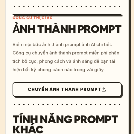
CÔNG CỤ THỊ GIÁC
ẢNH THÀNH PROMPT
/imagine prompt: cinemati
Biến mọi bức ảnh thành prompt ảnh AI chi tiết.
c, cyberpunk sunset, neon
Công cụ chuyển ảnh thành prompt miễn phí phân
colors, 8k --v 6.0
tích bố cục, phong cách và ánh sáng để bạn tái
hiện bất kỳ phong cách nào trong vài giây.
CHUYỂN ẢNH THÀNH PROMPT
TÍNH NĂNG PROMPT
KHÁC