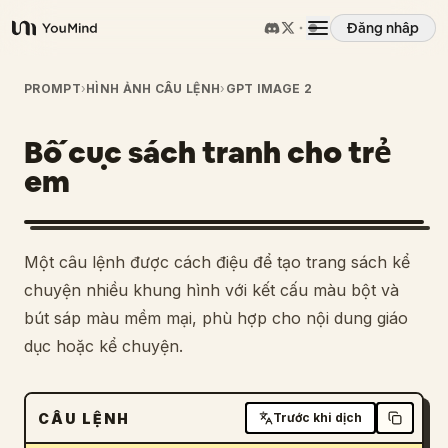
Đăng nhập
YouMind
Tổng quan
PROMPT
›
HÌNH ẢNH CÂU LỆNH
›
GPT IMAGE 2
Bố cục sách tranh cho trẻ
Các trường hợp sử dụng
em
Kỹ năng
Một câu lệnh được cách điệu để tạo trang sách kể
Lời nhắc
chuyện nhiều khung hình với kết cấu màu bột và
bút sáp màu mềm mại, phù hợp cho nội dung giáo
dục hoặc kể chuyện.
Giá cả
Tải xuống
CÂU LỆNH
Trước khi dịch