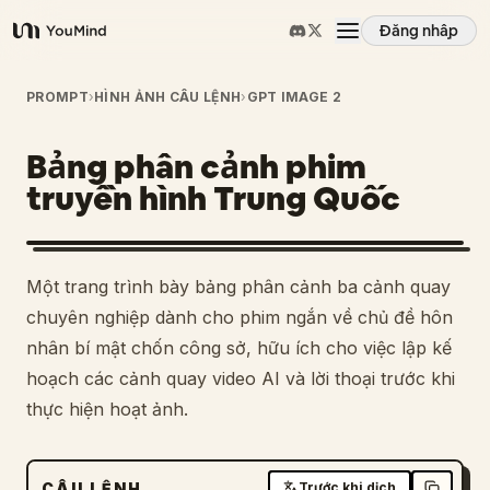
Đăng nhập
YouMind
Tổng quan
PROMPT
›
HÌNH ẢNH CÂU LỆNH
›
GPT IMAGE 2
Bảng phân cảnh phim
Các trường hợp sử dụng
truyền hình Trung Quốc
Kỹ năng
Một trang trình bày bảng phân cảnh ba cảnh quay
Lời nhắc
chuyên nghiệp dành cho phim ngắn về chủ đề hôn
nhân bí mật chốn công sở, hữu ích cho việc lập kế
hoạch các cảnh quay video AI và lời thoại trước khi
Giá cả
thực hiện hoạt ảnh.
Tải xuống
CÂU LỆNH
Trước khi dịch