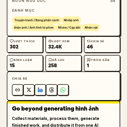
NGÔN NGỮ GỐC
EN
sở, tóc đuôi ngựa tối màu","action":"đập hoặc 
DANH MỤC
đẩy mạnh tập tài liệu xuống bàn trong cơn 
giận dữ"},{"role":"man","wardrobe":"bộ vest 
Truyện tranh / Bảng phân cảnh
Nhiếp ảnh
công sở tối màu và cà vạt","action":"ngồi tựa 
Điện ảnh / Ảnh tĩnh từ phim
Nhóm / Cặp đôi
Nhân vật
lưng vào ghế văn phòng, bình tĩnh nhìn lên cô 
ấy"}],"dialogue_overlays":[{"speaker":"Nữ 
LƯỢT THÍCH
LƯỢT XEM
CHIA SẺ
302
32.4K
46
chính","color":"red","text":"Phương án này đã 
sửa 8 lần rồi! Anh cố ý à?"},{"speaker":"Nam 
chính","color":"blue","text":"Không hài lòng 
BÌNH LUẬN
ĐÃ LƯU
TRÍCH DẪN
15
258
1
sao? Tối nay sửa tiếp"}],"mood":"tranh cãi 
chốn công sở, căng thẳng, đối đầu"},
CHIA SẺ
{"title":"镜头 2","scene":"phòng khách căn hộ 
ấm cúng nối liền với nhà bếp có ánh sáng dịu 
nhẹ vào ban đêm, ánh sáng vàng hổ phách, ghế 
sofa êm ái, không khí gia đình thân 
Go beyond generating hình ảnh
mật","composition":"cảnh trung tập trung vào 
người phụ nữ đang ngồi trên ghế sofa với 
Collect materials, process them, generate
người đàn ông đứng phía sau","characters":
finished work, and distribute it from one AI