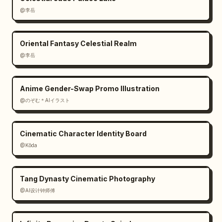
nhạt, phía trước bên 
@李岳
phải"}],"dialogue_overlay":{"speaker":"Cả 
hai","color":"white","text":"Chào..."},"mood"
Oriental Fantasy Celestial Realm
:"bối rối, gượng ép"}]}],"bottom_notes":{"镜头
@李岳
说明":"Không khí thân mật ban đầu bị ngắt 
quãng, đột ngột chuyển trở lại mối quan hệ 
cấp trên cấp dưới tại nơi làm việc, bầu không 
Anime Gender-Swap Promo Illustration
khí ngượng ngùng của ba người được thể hiện 
@のぞむ＊AIイラスト
qua biểu cảm và khoảng cách.","台词字幕":
["Đồng nghiệp: Chào buổi sáng!","Cả hai: 
Chào..."],"机位示意图":{"diagram":"sơ đồ khối 
Cinematic Character Identity Board
máy quay hình chữ nhật màu trắng đơn giản 
@Kōda
trên nền đen","count":3,"labels":
["1","2","3"],"positions":{"1":"bên 
trái","2":"trung tâm phía trên","3":"bên 
Tang Dynasty Cinematic Photography
phải"}}},"rendering":{"language":"Tiếng Trung 
@AI设计钟师傅
cho tất cả các tiêu đề và chú thích hiển 
thị","image_quality":"bảng trình bày phân 