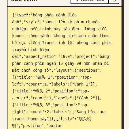
Blog
{"type":"bảng phân cảnh điện 
ảnh","style":"bảng tiền kỳ phim chuyên 
Cập nhật
nghiệp, nền trình bày màu đen, đường viền 
khung trắng mảnh, khung hình ảnh chân thực, 
bố cục tiếng Trung tinh tế, phong cách phim 
truyền hình hiện 
đại","aspect_ratio":"16:9","project":"bảng 
phân cảnh phim ngắn 15 giây về hôn nhân bí 
mật chốn công sở","layout":{"sections":
[{"title":"镜头 1","position":"top-
left","count":1,"labels":["Cảnh 1"]},
{"title":"镜头 2","position":"top-
center","count":1,"labels":["Cảnh 2"]},
{"title":"镜头 3","position":"top-
right","count":2,"labels":["Sáng hôm sau 
trong thang máy"]},{"title":"镜头说
明","position":"bottom-