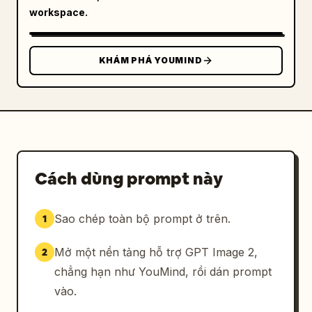
[{"role":"man","wardrobe":"áo dài tay tối màu 
workspace.
và tạp dề màu be nhạt","action":"nhẹ nhàng 
mát-xa vai cho cô ấy"},
{"role":"woman","wardrobe":"áo khoác len dệt 
KHÁM PHÁ YOUMIND
kim màu hồng nhạt và quần dài","action":"ngồi 
thư giãn trên ghế sofa, hơi quay người về 
phía anh ấy"}],"dialogue_overlays":
[{"speaker":"Nam 
chính","color":"white","text":"Vợ vất vả rồi, 
tối nay anh làm món thịt kho tàu cho em"},
{"speaker":"Nữ 
Cách dùng prompt này
chính","color":"white","text":"Cũng biết điều 
đấy"}],"mood":"cuộc sống hôn nhân bí mật, 
Sao chép toàn bộ prompt ở trên.
1
tình cảm và ấm áp"},{"title":"镜头 
3","subheading":"Sáng hôm sau trong thang 
Mở một nền tảng hỗ trợ GPT Image 2,
2
máy","scene":"bên trong thang máy công ty với 
tường kim loại và ánh sáng trần rực 
chẳng hạn như YouMind, rồi dán prompt
rỡ","composition":"chia thành 2 khung hình 
vào.
xếp chồng lên nhau cho thấy cùng một tình 