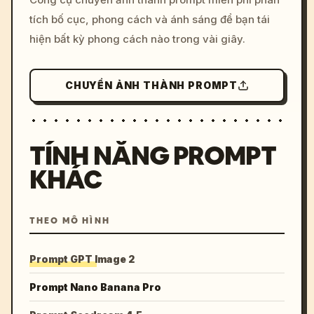
colors, 8k --v 6.0
tích bố cục, phong cách và ánh sáng để bạn tái
hiện bất kỳ phong cách nào trong vài giây.
CHUYỂN ẢNH THÀNH PROMPT
TÍNH NĂNG PROMPT
KHÁC
THEO MÔ HÌNH
Prompt GPT Image 2
Prompt Nano Banana Pro