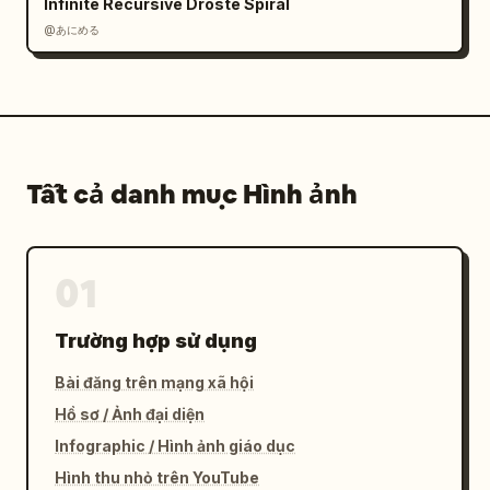
Infinite Recursive Droste Spiral
cảnh độ phân giải cao","lighting":"ánh sáng 
văn phòng trung tính mát mẻ ở cảnh 1, ánh 
@あにめる
sáng ấm áp ấm cúng ở cảnh 2, ánh sáng thang 
máy rực rỡ ở cảnh 3","camera":"ảnh tĩnh điện 
ảnh live-action","faces":"làm mờ nhẹ hoặc 
giảm sự chú ý, tập trung vào bố cục và tâm 
trạng thay vì danh tính"}}
Tất cả danh mục Hình ảnh
01
Trường hợp sử dụng
Bài đăng trên mạng xã hội
Hồ sơ / Ảnh đại diện
Infographic / Hình ảnh giáo dục
Hình thu nhỏ trên YouTube