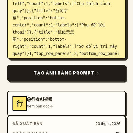
left","count":1,"labels":["Chú thích cảnh 
quay"]},{"title":"台词字
幕","position":"bottom-
center","count":1,"labels":["Phụ đề lời 
thoại"]},{"title":"机位示意
图","position":"bottom-
right","count":1,"labels":["Sơ đồ vị trí máy 
quay"]}],"top_row_panels":3,"bottom_row_panel
s":3},"shots":[{"title":"镜头 1","scene":"văn 
phòng hiện đại vào ban ngày với cửa sổ sát 
TẠO ẢNH BẰNG PROMPT
trần và đường chân trời thành phố mờ ảo, bàn 
làm việc đầy tài liệu, máy tính xách tay, cốc 
cà phê, kệ văn phòng ở phía 
sau","composition":"cảnh trung-toàn, người 
@行者AI视频
行
phụ nữ đứng bên trái, hơi cúi người về phía 
Xem bản gốc
trước một cách quyết liệt hướng về phía người 
đàn ông đang ngồi bên phải","characters":
ĐÃ XUẤT BẢN
23 thg 4, 2026
[{"role":"woman","wardrobe":"áo blazer đen 
khoác ngoài áo sơ mi trắng, trang phục công 