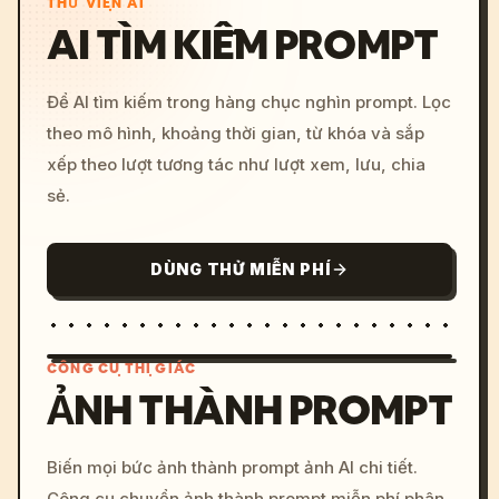
THƯ VIỆN AI
AI TÌM KIẾM PROMPT
Để AI tìm kiếm trong hàng chục nghìn prompt. Lọc
theo mô hình, khoảng thời gian, từ khóa và sắp
xếp theo lượt tương tác như lượt xem, lưu, chia
sẻ.
DÙNG THỬ MIỄN PHÍ
CÔNG CỤ THỊ GIÁC
ẢNH THÀNH PROMPT
/imagine prompt: cinemati
Biến mọi bức ảnh thành prompt ảnh AI chi tiết.
c, cyberpunk sunset, neon
Công cụ chuyển ảnh thành prompt miễn phí phân