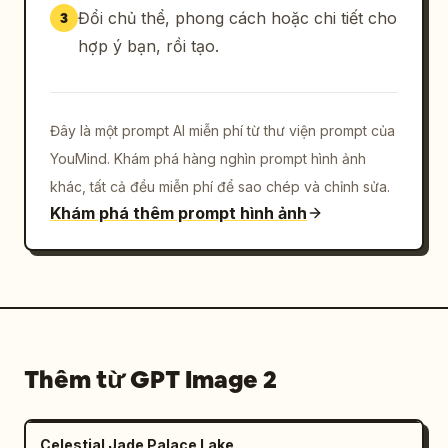
huống thang máy từ góc độ tương 
Đổi chủ thể, phong cách hoặc chi tiết cho
3
tự","frame_count":2,"frames":
hợp ý bạn, rồi tạo.
[{"position":"top","characters":[{"role":"man 
1","wardrobe":"vest tối màu, nhìn từ phía 
trước bên trái theo góc nghiêng"},
Đây là một prompt AI miễn phí từ thư viện prompt của
{"role":"coworker","wardrobe":"vest tối màu 
và cà vạt, đứng ở giữa hướng về phía trước"},
YouMind. Khám phá hàng nghìn prompt hình ảnh
{"role":"woman","wardrobe":"áo blazer xám 
khác, tất cả đều miễn phí để sao chép và chỉnh sửa.
nhạt, đứng bên phải theo góc 
Khám phá thêm prompt hình ảnh
nghiêng"}],"dialogue_overlay":
{"speaker":"Đồng 
nghiệp","color":"white","text":"Chào buổi 
sáng!"},"mood":"lịch sự gượng gạo"},
{"position":"bottom","characters":
[{"role":"man 1","wardrobe":"vest tối màu, 
Thêm từ GPT Image 2
phía trước bên trái"},
{"role":"coworker","wardrobe":"vest tối màu 
và cà vạt, ở giữa"},
Celestial Jade Palace Lake
{"role":"woman","wardrobe":"áo blazer xám 