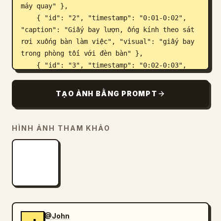
máy quay" },

    { "id": "2", "timestamp": "0:01-0:02", 
"caption": "Giấy bay lượn, ống kính theo sát 
rơi xuống bàn làm việc", "visual": "giấy bay 
trong phòng tối với đèn bàn" },

    { "id": "3", "timestamp": "0:02-0:03", 
"caption": "Tiến về phía bàn làm việc màu 
đen, kéo ghế ngồi xuống", "visual": "nhân vật 
TẠO ẢNH BẰNG PROMPT
bước đi về phía bàn làm việc" },

    { "id": "4", "timestamp": "0:03-0:04", 
"caption": "Trầm tư dưới ánh sáng bên, bầu 
HÌNH ẢNH THAM KHẢO
không khí ngột ngạt", "visual": "cận cảnh 
khuôn mặt nhân vật trong bóng tối" },

    { "id": "5", "timestamp": "0:04-0:05", 
"caption": "Mở cuốn sổ tay đen tuyền", 
"visual": "cận cảnh đôi tay mở cuốn sổ màu 
đen" },

    { "id": "6", "timestamp": "0:05-0:06", 
@John
"caption": "Cầm bút lên, chuẩn bị viết", 