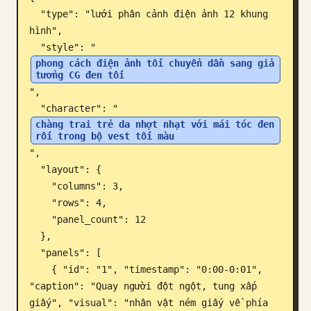
  "type": "lưới phân cảnh điện ảnh 12 khung 
Blog
hình",

  "style": "
phong cách điện ảnh tối chuyển dần sang giả 
Cập nhật
tưởng CG đen tối
",

  "character": "
chàng trai trẻ da nhợt nhạt với mái tóc đen 
rối trong bộ vest tối màu
",

  "layout": {

    "columns": 3,

    "rows": 4,

    "panel_count": 12

  },

  "panels": [

    { "id": "1", "timestamp": "0:00-0:01", 
"caption": "Quay người đột ngột, tung xấp 
giấy", "visual": "nhân vật ném giấy về phía 