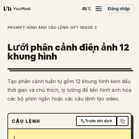
Đăng nhập
YouMind
Tổng quan
PROMPT
›
HÌNH ẢNH CÂU LỆNH
›
GPT IMAGE 2
Lưới phân cảnh điện ảnh 12
Các trường hợp sử dụng
khung hình
Kỹ năng
1
Tạo phân cảnh tuần tự gồm 12 khung hình kèm dấu
Lời nhắc
thời gian và chú thích, lý tưởng để tiền hình ảnh hóa
các bộ phim ngắn hoặc các câu lệnh tạo video.
Giá cả
CÂU LỆNH
Trước khi dịch
Tải xuống
{
