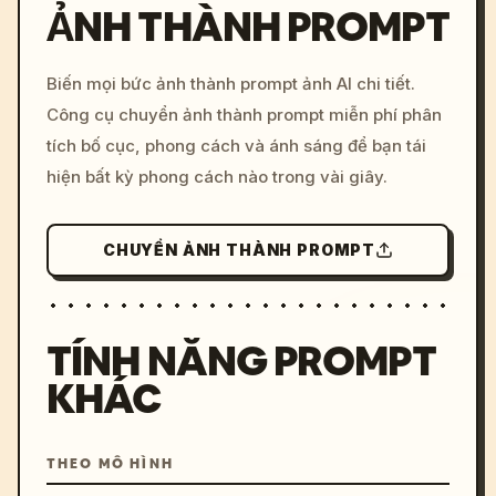
ẢNH THÀNH PROMPT
/imagine prompt: cinemati
Biến mọi bức ảnh thành prompt ảnh AI chi tiết.
c, cyberpunk sunset, neon
Công cụ chuyển ảnh thành prompt miễn phí phân
colors, 8k --v 6.0
tích bố cục, phong cách và ánh sáng để bạn tái
hiện bất kỳ phong cách nào trong vài giây.
CHUYỂN ẢNH THÀNH PROMPT
TÍNH NĂNG PROMPT
KHÁC
THEO MÔ HÌNH