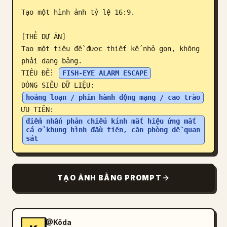
Tạo một hình ảnh tỷ lệ 16:9.

Blog
[THẺ DỰ ÁN]

Cập nhật
Tạo một tiêu đề được thiết kế nhỏ gọn, không 
phải dạng bảng.

TIÊU ĐỀ: 
FISH-EYE ALARM ESCAPE
DÒNG SIÊU DỮ LIỆU: 
hoảng loạn / phim hành động mạng / cao trào
ƯU TIÊN: 
điểm nhấn phản chiếu kính mắt hiệu ứng mắt 
cá ở khung hình đầu tiên, căn phòng dễ quan 
sát
TẠO ẢNH BẰNG PROMPT
@Kōda