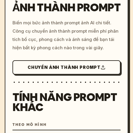
ẢNH THÀNH PROMPT
/imagine prompt: cinemati
Biến mọi bức ảnh thành prompt ảnh AI chi tiết.
c, cyberpunk sunset, neon
Công cụ chuyển ảnh thành prompt miễn phí phân
colors, 8k --v 6.0
tích bố cục, phong cách và ánh sáng để bạn tái
hiện bất kỳ phong cách nào trong vài giây.
CHUYỂN ẢNH THÀNH PROMPT
TÍNH NĂNG PROMPT
KHÁC
THEO MÔ HÌNH