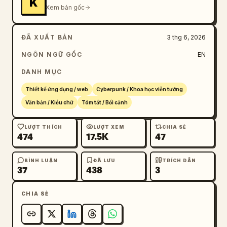
K
Xem bản gốc
ĐÃ XUẤT BẢN
3 thg 6, 2026
NGÔN NGỮ GỐC
EN
DANH MỤC
Thiết kế ứng dụng / web
Cyberpunk / Khoa học viễn tưởng
Văn bản / Kiểu chữ
Tóm tắt / Bối cảnh
LƯỢT THÍCH
LƯỢT XEM
CHIA SẺ
474
17.5K
47
BÌNH LUẬN
ĐÃ LƯU
TRÍCH DẪN
37
438
3
CHIA SẺ