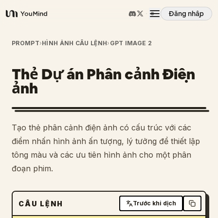
Đăng nhập
YouMind
Tổng quan
PROMPT
›
HÌNH ẢNH CÂU LỆNH
›
GPT IMAGE 2
Thẻ Dự án Phân cảnh Điện
Các trường hợp sử dụng
ảnh
Kỹ năng
Tạo thẻ phân cảnh điện ảnh có cấu trúc với các
Lời nhắc
điểm nhấn hình ảnh ấn tượng, lý tưởng để thiết lập
tông màu và các ưu tiên hình ảnh cho một phân
đoạn phim.
Giá cả
Tải xuống
CÂU LỆNH
Trước khi dịch