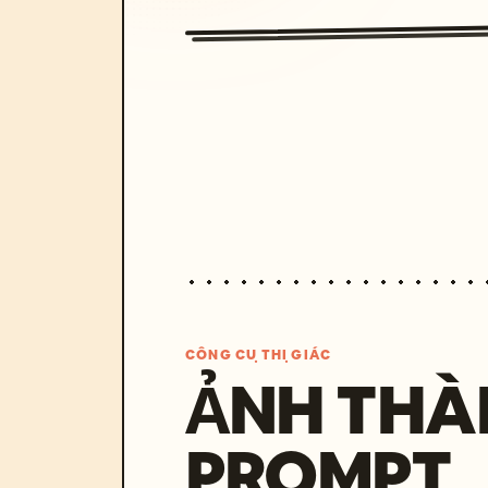
CÔNG CỤ THỊ GIÁC
ẢNH THÀ
PROMPT