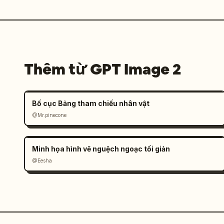
Thêm từ GPT Image 2
Bố cục Bảng tham chiếu nhân vật
@Mr.pinecone
Minh họa hình vẽ nguệch ngoạc tối giản
@Eesha