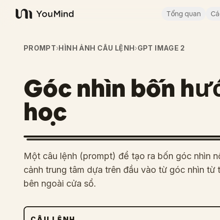
Tổng quan
Cá
YouMind
PROMPT
›
HÌNH ẢNH CÂU LỆNH
›
GPT IMAGE 2
Góc nhìn bốn hướ
học
Một câu lệnh (prompt) để tạo ra bốn góc nhìn nộ
cảnh trung tâm dựa trên đầu vào từ góc nhìn từ 
bên ngoài cửa sổ.
CÂU LỆNH