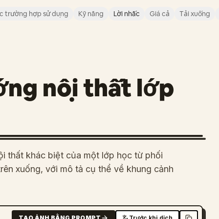
c trường hợp sử dụng
Kỹ năng
Lời nhắc
Giá cả
Tải xuống
ng nội thất lớp
i thất khác biệt của một lớp học từ phối
trên xuống, với mô tả cụ thể về khung cảnh
TẠO ẢNH BẰNG PROMPT
Trước khi dịch