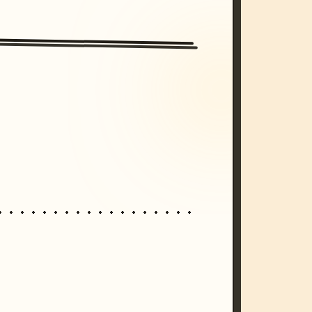
/imagine prompt: cinematic, cyberpunk s
unset, neon colors, 8k --v 6.0