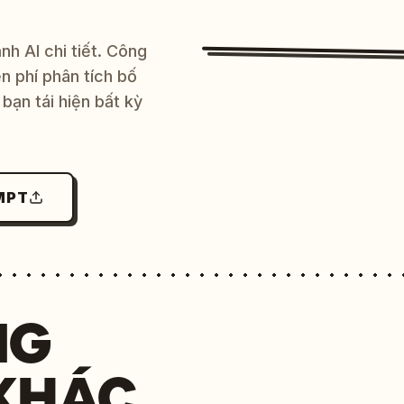
h AI chi tiết. Công
 phí phân tích bố
bạn tái hiện bất kỳ
MPT
NG
KHÁC