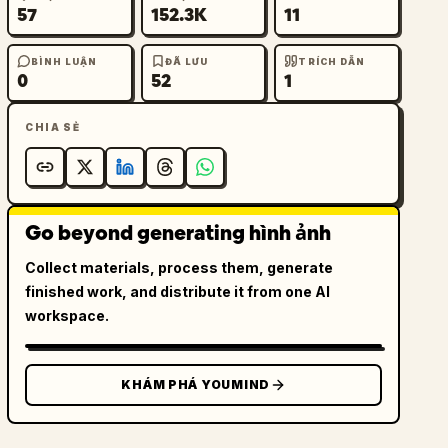
57
152.3K
11
BÌNH LUẬN
ĐÃ LƯU
TRÍCH DẪN
0
52
1
CHIA SẺ
Go beyond generating hình ảnh
Collect materials, process them, generate
finished work, and distribute it from one AI
workspace.
KHÁM PHÁ YOUMIND