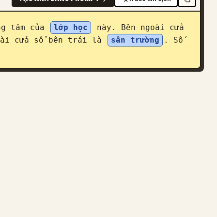
ng tâm của 
lớp học
 này. Bên ngoài cửa 
ài cửa sổ bên trái là 
sân trường
. Số 