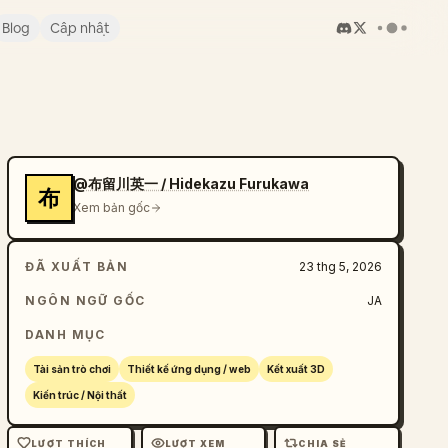
Blog
Cập nhật
@布留川英一 / Hidekazu Furukawa
布
Xem bản gốc
ĐÃ XUẤT BẢN
23 thg 5, 2026
NGÔN NGỮ GỐC
JA
DANH MỤC
Tài sản trò chơi
Thiết kế ứng dụng / web
Kết xuất 3D
Kiến trúc / Nội thất
LƯỢT THÍCH
LƯỢT XEM
CHIA SẺ