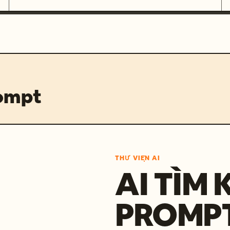
rompt
THƯ VIỆN AI
AI TÌM 
PROMP