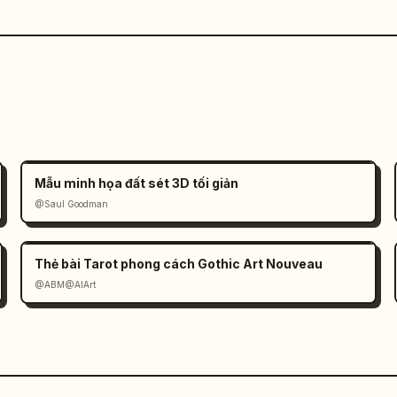
Mẫu minh họa đất sét 3D tối giản
@Saul Goodman
Thẻ bài Tarot phong cách Gothic Art Nouveau
@ABM@AIArt