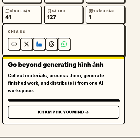
BÌNH LUẬN
ĐÃ LƯU
TRÍCH DẪN
41
127
1
CHIA SẺ
Go beyond generating hình ảnh
Collect materials, process them, generate
finished work, and distribute it from one AI
workspace.
KHÁM PHÁ YOUMIND