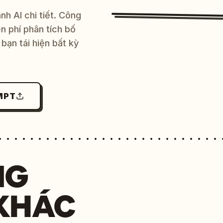
h AI chi tiết. Công
 phí phân tích bố
bạn tái hiện bất kỳ
MPT
NG
KHÁC