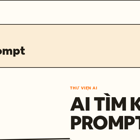
rompt
THƯ VIỆN AI
AI TÌM 
PROMP