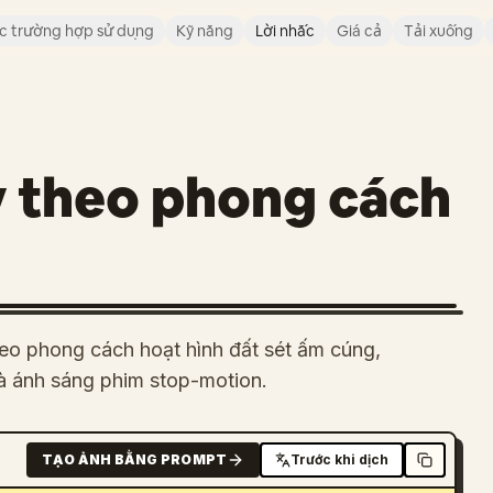
c trường hợp sử dụng
Kỹ năng
Lời nhắc
Giá cả
Tải xuống
y theo phong cách
heo phong cách hoạt hình đất sét ấm cúng,
à ánh sáng phim stop-motion.
TẠO ẢNH BẰNG PROMPT
Trước khi dịch