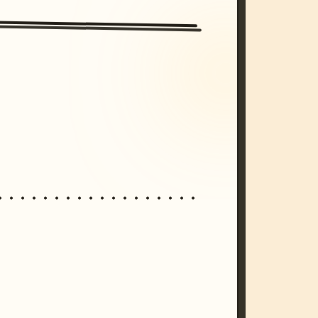
/imagine prompt: cinematic, cyberpunk s
unset, neon colors, 8k --v 6.0