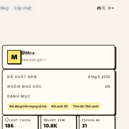
Blog
Cập nhật
@Mira
M
Xem bản gốc
ĐÃ XUẤT BẢN
6 thg 5, 2026
NGÔN NGỮ GỐC
EN
DANH MỤC
Bài đăng trên mạng xã hội
Kết xuất 3D
Tóm tắt / Bối cảnh
LƯỢT THÍCH
LƯỢT XEM
CHIA SẺ
186
10.8K
31