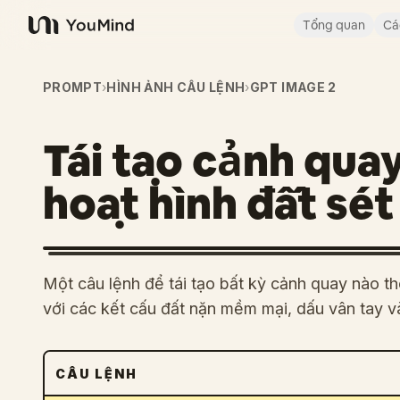
Tổng quan
Cá
YouMind
PROMPT
›
HÌNH ẢNH CÂU LỆNH
›
GPT IMAGE 2
Tái tạo cảnh qua
hoạt hình đất sét
Một câu lệnh để tái tạo bất kỳ cảnh quay nào t
với các kết cấu đất nặn mềm mại, dấu vân tay v
CÂU LỆNH