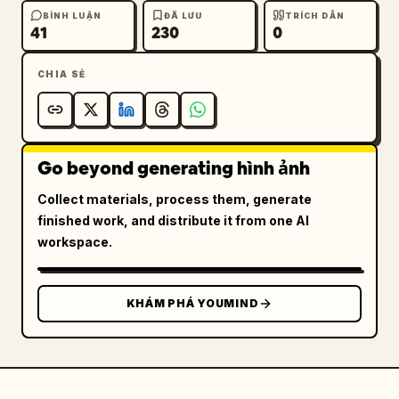
BÌNH LUẬN
ĐÃ LƯU
TRÍCH DẪN
41
230
0
CHIA SẺ
Go beyond generating hình ảnh
Collect materials, process them, generate
finished work, and distribute it from one AI
workspace.
KHÁM PHÁ YOUMIND