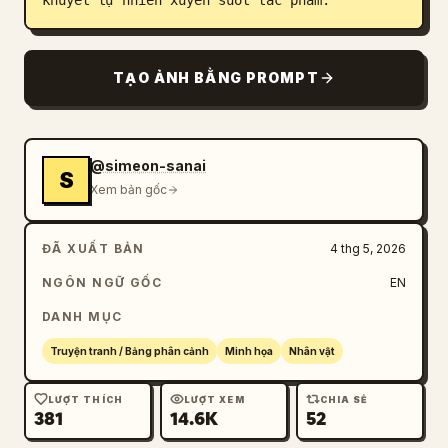
khuyết tự nhiên xuyên suốt tác phẩm.
TẠO ẢNH BẰNG PROMPT
@simeon-sanai
S
Xem bản gốc
ĐÃ XUẤT BẢN
4 thg 5, 2026
NGÔN NGỮ GỐC
EN
DANH MỤC
Truyện tranh / Bảng phân cảnh
Minh họa
Nhân vật
LƯỢT THÍCH
LƯỢT XEM
CHIA SẺ
381
14.6K
52