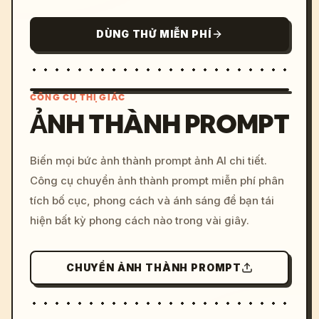
DÙNG THỬ MIỄN PHÍ
CÔNG CỤ THỊ GIÁC
ẢNH THÀNH PROMPT
/imagine prompt: cinemati
Biến mọi bức ảnh thành prompt ảnh AI chi tiết.
c, cyberpunk sunset, neon
Công cụ chuyển ảnh thành prompt miễn phí phân
colors, 8k --v 6.0
tích bố cục, phong cách và ánh sáng để bạn tái
hiện bất kỳ phong cách nào trong vài giây.
CHUYỂN ẢNH THÀNH PROMPT