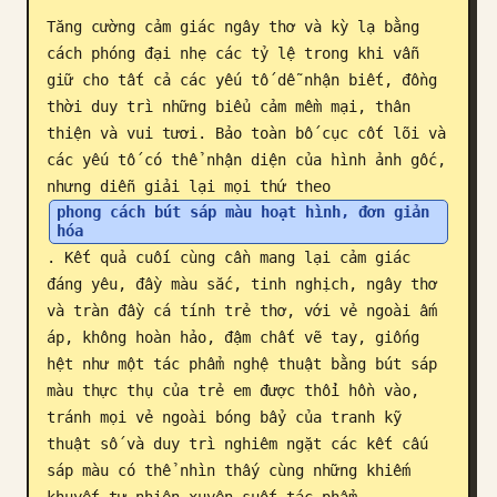
Tăng cường cảm giác ngây thơ và kỳ lạ bằng 
Blog
cách phóng đại nhẹ các tỷ lệ trong khi vẫn 
giữ cho tất cả các yếu tố dễ nhận biết, đồng 
Cập nhật
thời duy trì những biểu cảm mềm mại, thân 
thiện và vui tươi. Bảo toàn bố cục cốt lõi và 
các yếu tố có thể nhận diện của hình ảnh gốc, 
nhưng diễn giải lại mọi thứ theo 
phong cách bút sáp màu hoạt hình, đơn giản 
hóa
. Kết quả cuối cùng cần mang lại cảm giác 
đáng yêu, đầy màu sắc, tinh nghịch, ngây thơ 
và tràn đầy cá tính trẻ thơ, với vẻ ngoài ấm 
áp, không hoàn hảo, đậm chất vẽ tay, giống 
hệt như một tác phẩm nghệ thuật bằng bút sáp 
màu thực thụ của trẻ em được thổi hồn vào, 
tránh mọi vẻ ngoài bóng bẩy của tranh kỹ 
thuật số và duy trì nghiêm ngặt các kết cấu 
sáp màu có thể nhìn thấy cùng những khiếm 