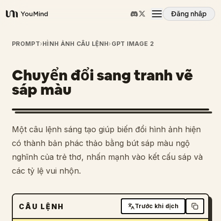
Đăng nhập
YouMind
Tổng quan
PROMPT
›
HÌNH ẢNH CÂU LỆNH
›
GPT IMAGE 2
Chuyển đổi sang tranh vẽ
Các trường hợp sử dụng
sáp màu
Kỹ năng
Một câu lệnh sáng tạo giúp biến đổi hình ảnh hiện
Lời nhắc
có thành bản phác thảo bằng bút sáp màu ngộ
nghĩnh của trẻ thơ, nhấn mạnh vào kết cấu sáp và
các tỷ lệ vui nhộn.
Giá cả
Tải xuống
CÂU LỆNH
Trước khi dịch