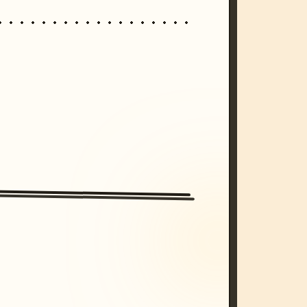
/imagine prompt: cinematic, cyberpunk s
unset, neon colors, 8k --v 6.0