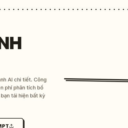
NH
h AI chi tiết. Công
 phí phân tích bố
bạn tái hiện bất kỳ
MPT