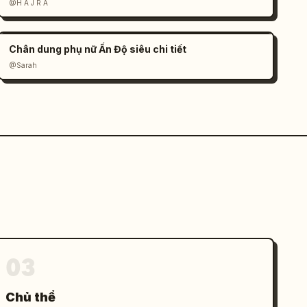
@H A J R A
Chân dung phụ nữ Ấn Độ siêu chi tiết
@Sarah
03
Chủ thể