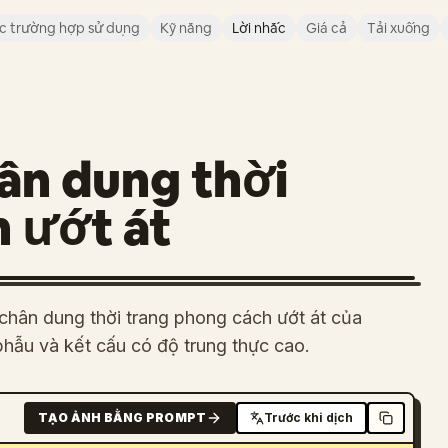
c trường hợp sử dụng
Kỹ năng
Lời nhắc
Giá cả
Tải xuống
ân dung thời
 ướt át
chân dung thời trang phong cách ướt át của
phẫu và kết cấu có độ trung thực cao.
TẠO ẢNH BẰNG PROMPT
Trước khi dịch