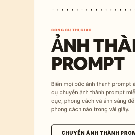
CÔNG CỤ THỊ GIÁC
ẢNH THÀ
PROMPT
Biến mọi bức ảnh thành prompt ản
cụ chuyển ảnh thành prompt miễn
cục, phong cách và ánh sáng để 
phong cách nào trong vài giây.
CHUYỂN ẢNH THÀNH PRO