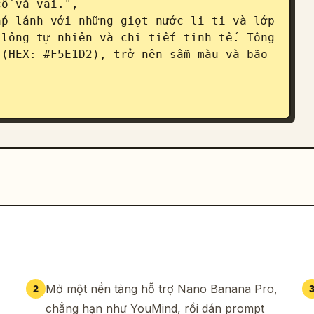
ổ và vai.",

lông tự nhiên và chi tiết tinh tế. Tông 
(HEX: #F5E1D2), trở nên sẫm màu và bão 
udd.",

ấp nhận các lỗi giải phẫu hoặc làm mịn 
Mở một nền tảng hỗ trợ Nano Banana Pro,
2
chẳng hạn như YouMind, rồi dán prompt