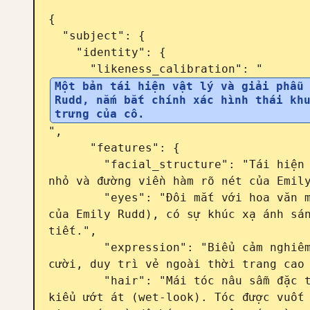
{

  "subject": {

    "identity": {

      "likeness_calibration": "
Một bản tái hiện vật lý và giải phẫu 
Rudd, nắm bắt chính xác hình thái khu
trưng của cô.
",

      "features": {

        "facial_structure": "Tái hiện chính xác khuôn mặt hình trái xoan, mũi 
nhỏ và đường viền hàm rõ nét của Emily
        "eyes": "Đôi mắt với hoa văn mống mắt màu xanh xám nổi bật (đặc trưng 
của Emily Rudd), có sự khúc xạ ánh sán
tiết.",

        "expression": "Biểu cảm nghiêm túc, điềm tĩnh và trung tính. Không 
cười, duy trì vẻ ngoài thời trang cao 
        "hair": "Mái tóc nâu sẫm đặc trưng của Emily Rudd (#2B1E16), được tạo 
kiểu ướt át (wet-look). Tóc được vuốt 