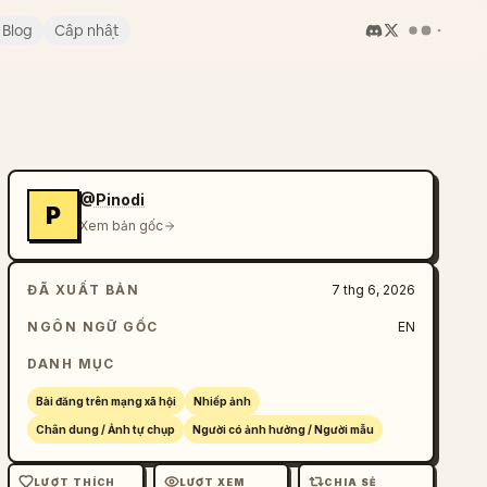
Blog
Cập nhật
@Pinodi
P
Xem bản gốc
ĐÃ XUẤT BẢN
7 thg 6, 2026
NGÔN NGỮ GỐC
EN
DANH MỤC
Bài đăng trên mạng xã hội
Nhiếp ảnh
Chân dung / Ảnh tự chụp
Người có ảnh hưởng / Người mẫu
LƯỢT THÍCH
LƯỢT XEM
CHIA SẺ