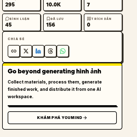
295
10.0K
7
BÌNH LUẬN
ĐÃ LƯU
TRÍCH DẪN
45
156
0
CHIA SẺ
Go beyond generating hình ảnh
Collect materials, process them, generate
finished work, and distribute it from one AI
workspace.
KHÁM PHÁ YOUMIND