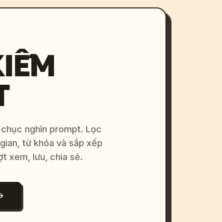
KIẾM
T
 chục nghìn prompt. Lọc
 gian, từ khóa và sắp xếp
ợt xem, lưu, chia sẻ.