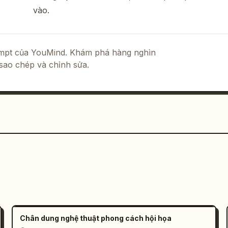
vào.
rompt của YouMind. Khám phá hàng nghìn
sao chép và chỉnh sửa.
HEX: #B22222)
. Chất liệu vải trở nên 
ộ nặng và độ ôm sát chân thực.",

."

Chân dung nghệ thuật phong cách hội họa