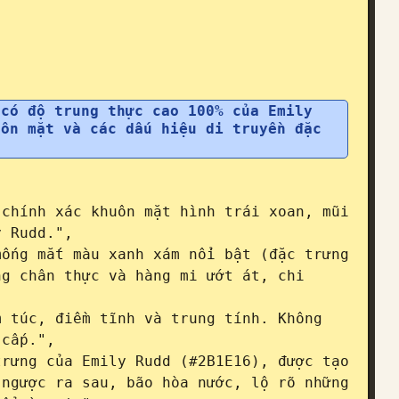
có độ trung thực cao 100% của Emily 
ôn mặt và các dấu hiệu di truyền đặc 
 Rudd.",

g chân thực và hàng mi ướt át, chi 
cấp.",

ngược ra sau, bão hòa nước, lộ rõ những 