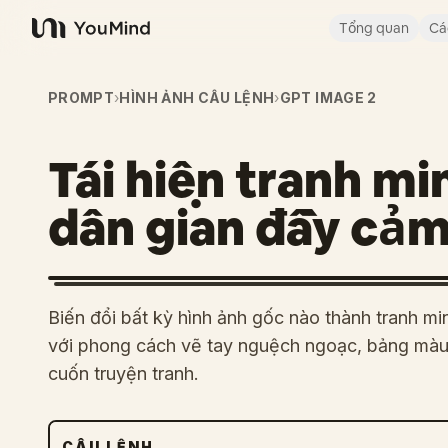
Tổng quan
Cá
YouMind
PROMPT
›
HÌNH ẢNH CÂU LỆNH
›
GPT IMAGE 2
Tái hiện tranh m
dân gian đầy cả
Biến đổi bất kỳ hình ảnh gốc nào thành tranh m
với phong cách vẽ tay nguệch ngoạc, bảng màu 
cuốn truyện tranh.
CÂU LỆNH