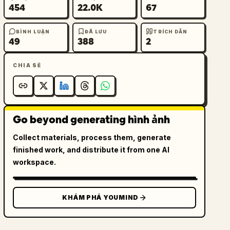
454
22.0K
67
BÌNH LUẬN
ĐÃ LƯU
TRÍCH DẪN
49
388
2
CHIA SẺ
Go beyond generating hình ảnh
Collect materials, process them, generate
finished work, and distribute it from one AI
workspace.
KHÁM PHÁ YOUMIND