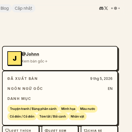
Blog
Cập nhật
@Johnn
J
Xem bản gốc
ĐÃ XUẤT BẢN
9 thg 5, 2026
NGÔN NGỮ GỐC
EN
DANH MỤC
Truyện tranh / Bảng phân cảnh
Minh họa
Màu nước
Cổ điển / Cổ điển
Tóm tắt / Bối cảnh
Nhân vật
LƯỢT THÍCH
LƯỢT XEM
CHIA SẺ