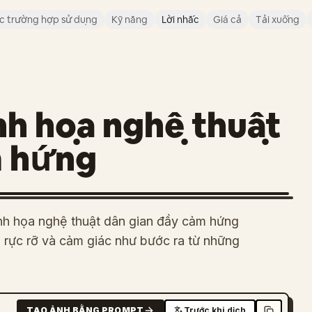
c trường hợp sử dụng
Kỹ năng
Lời nhắc
Giá cả
Tải xuống
inh họa nghệ thuật
m hứng
inh họa nghệ thuật dân gian đầy cảm hứng
rực rỡ và cảm giác như bước ra từ những
TẠO ẢNH BẰNG PROMPT
Trước khi dịch