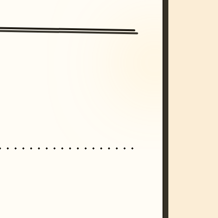
/imagine prompt: cinematic, cyberpunk s
unset, neon colors, 8k --v 6.0