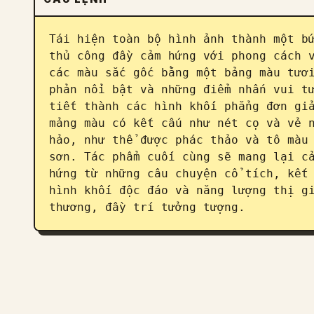
Tái hiện toàn bộ hình ảnh thành một bứ
thủ công đầy cảm hứng với phong cách v
các màu sắc gốc bằng một bảng màu tươi
phản nổi bật và những điểm nhấn vui tư
tiết thành các hình khối phẳng đơn giả
mảng màu có kết cấu như nét cọ và vẻ n
hảo, như thể được phác thảo và tô màu 
sơn. Tác phẩm cuối cùng sẽ mang lại cả
hứng từ những câu chuyện cổ tích, kết 
hình khối độc đáo và năng lượng thị gi
thương, đầy trí tưởng tượng.