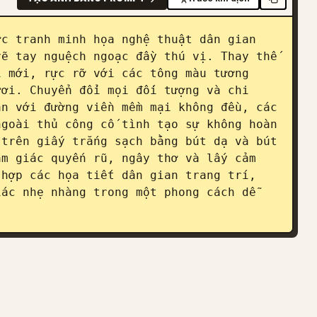
c tranh minh họa nghệ thuật dân gian 
ẽ tay nguệch ngoạc đầy thú vị. Thay thế 
 mới, rực rỡ với các tông màu tương 
ơi. Chuyển đổi mọi đối tượng và chi 
n với đường viền mềm mại không đều, các 
goài thủ công cố tình tạo sự không hoàn 
trên giấy trắng sạch bằng bút dạ và bút 
m giác quyến rũ, ngây thơ và lấy cảm 
hợp các họa tiết dân gian trang trí, 
ác nhẹ nhàng trong một phong cách dễ 