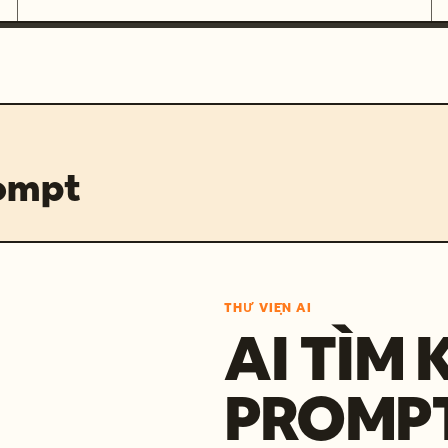
rompt
THƯ VIỆN AI
AI TÌM 
PROMP