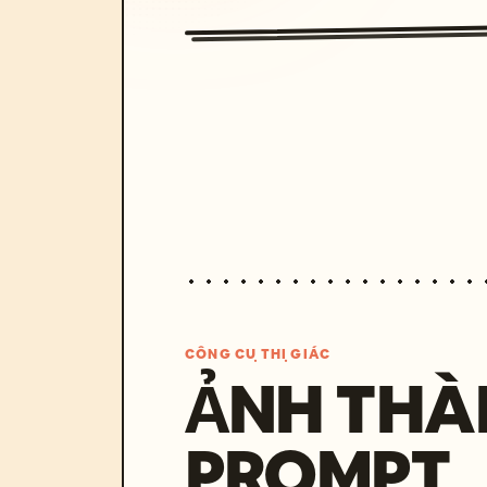
CÔNG CỤ THỊ GIÁC
ẢNH THÀ
PROMPT