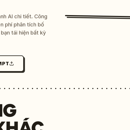
h AI chi tiết. Công
 phí phân tích bố
bạn tái hiện bất kỳ
MPT
NG
KHÁC