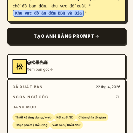
chế độ ban đêm, khu vực đề xuất "
Blog
Khu vực đồ ăn đêm BBQ và Bia
"
Cập nhật
TẠO ẢNH BẰNG PROMPT
@松果先森
松
Xem bản gốc
ĐÃ XUẤT BẢN
22 thg 4, 2026
NGÔN NGỮ GỐC
ZH
DANH MỤC
Thiết kế ứng dụng / web
Kết xuất 3D
Chủ nghĩa tối giản
Thực phẩm / Đồ uống
Văn bản / Kiểu chữ