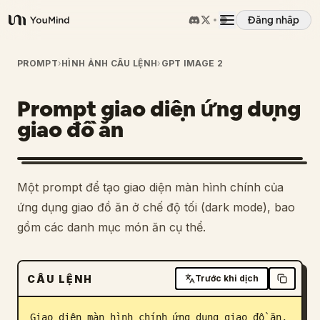
Đăng nhập
YouMind
Tổng quan
PROMPT
›
HÌNH ẢNH CÂU LỆNH
›
GPT IMAGE 2
Prompt giao diện ứng dụng
Các trường hợp sử dụng
giao đồ ăn
Kỹ năng
Một prompt để tạo giao diện màn hình chính của
Lời nhắc
ứng dụng giao đồ ăn ở chế độ tối (dark mode), bao
gồm các danh mục món ăn cụ thể.
Giá cả
CÂU LỆNH
Trước khi dịch
Tải xuống
Giao diện màn hình chính ứng dụng giao đồ ăn, 