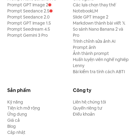
Prompt GPT Image 2
Các lựa chọn thay thế
Prompt Seedance 2.5
NotebookLM
Prompt Seedance 2.0
Slide GPT Image 2
Prompt GPT Image 1.5
Markdown thành bài viết 𝕏
Prompt Seedream 4.5
So sánh Nano Banana 2 và
Prompt Gemini 3 Pro
Pro
Trình chỉnh sửa ảnh AI
Prompt ảnh
Ảnh thành prompt
Huấn luyện viên nghề nghiệp
Lenny
Bài kiểm tra tính cách ABTI
Sản phẩm
Công ty
Kỹ năng
Liên hệ chúng tôi
Tiện ích mở rộng
Quyền riêng tư
Ứng dụng
Điều khoản
Giá cả
Blog
Cập nhật