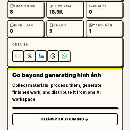
LƯỢT THÍCH
LƯỢT XEM
CHIA SẺ
8
18.3K
0
BÌNH LUẬN
ĐÃ LƯU
TRÍCH DẪN
0
9
1
CHIA SẺ
Go beyond generating hình ảnh
Collect materials, process them, generate
finished work, and distribute it from one AI
workspace.
KHÁM PHÁ YOUMIND