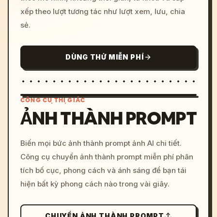
xếp theo lượt tương tác như lượt xem, lưu, chia
sẻ.
DÙNG THỬ MIỄN PHÍ
CÔNG CỤ THỊ GIÁC
ẢNH THÀNH PROMPT
/imagine prompt: cinemati
Biến mọi bức ảnh thành prompt ảnh AI chi tiết.
c, cyberpunk sunset, neon
Công cụ chuyển ảnh thành prompt miễn phí phân
colors, 8k --v 6.0
tích bố cục, phong cách và ánh sáng để bạn tái
hiện bất kỳ phong cách nào trong vài giây.
CHUYỂN ẢNH THÀNH PROMPT