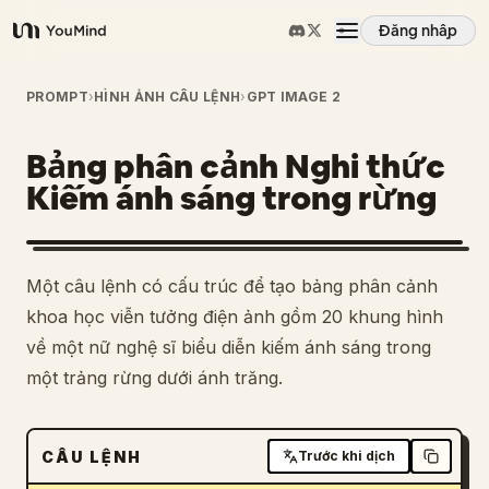
Đăng nhập
YouMind
Tổng quan
PROMPT
›
HÌNH ẢNH CÂU LỆNH
›
GPT IMAGE 2
Bảng phân cảnh Nghi thức
Các trường hợp sử dụng
Kiếm ánh sáng trong rừng
Kỹ năng
Một câu lệnh có cấu trúc để tạo bảng phân cảnh
Lời nhắc
khoa học viễn tưởng điện ảnh gồm 20 khung hình
về một nữ nghệ sĩ biểu diễn kiếm ánh sáng trong
một trảng rừng dưới ánh trăng.
Giá cả
Tải xuống
CÂU LỆNH
Trước khi dịch