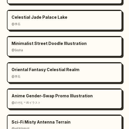
ra khỏi khung hình.

13. P13 / 50mm reflection / Vệt nước: bề mặt 
hồ phản chiếu với vệt kiếm sáng rực rỡ gợn 
Celestial Jade Palace Lake
sóng trên mặt nước.

@李岳
14. P14 / 24mm orbit / Hào quang bao quanh cơ 
thể: tư thế chính diện toàn thân với một vòng 
Minimalist Street Doodle Illustration
tròn sáng bao quanh thắt lưng.

15. P15 / 85mm portrait / Nín thở: chân dung 
@Eesha
đầy cảm xúc, tóc bay, khu rừng phía sau, một 
mảng xám hình chữ nhật che một phần vùng thân 
Oriental Fantasy Celestial Realm
trên.

@李岳
16. P16 / 35mm burst / Lướt qua mặt: cận cảnh 
năng động của khuôn mặt và mái tóc khi tia 
kiếm lướt chéo qua tiền cảnh.

Anime Gender-Swap Promo Illustration
17. P17 / 35mm whip / Nhảy qua hồ: nhảy lên 
@のぞむ＊AIイラスト
không trung qua vùng nước nông với kiếm vươn 
dài, tàu và rừng phía sau.

18. P18 / low 24mm / Hạ cánh từ trên không: 
Sci-Fi Misty Antenna Terrain
tấn công từ góc thấp, áo choàng bay, kiếm 
@HER19845