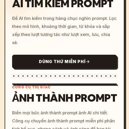
AI TÌM KIẾM PROMPT
Để AI tìm kiếm trong hàng chục nghìn prompt. Lọc
theo mô hình, khoảng thời gian, từ khóa và sắp
xếp theo lượt tương tác như lượt xem, lưu, chia
sẻ.
DÙNG THỬ MIỄN PHÍ
CÔNG CỤ THỊ GIÁC
ẢNH THÀNH PROMPT
/imagine prompt: cinemati
Biến mọi bức ảnh thành prompt ảnh AI chi tiết.
c, cyberpunk sunset, neon
Công cụ chuyển ảnh thành prompt miễn phí phân
colors, 8k --v 6.0
tích bố cục, phong cách và ánh sáng để bạn tái