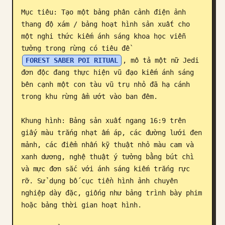
Mục tiêu: Tạo một bảng phân cảnh điện ảnh 
Blog
thang độ xám / bảng hoạt hình sản xuất cho 
một nghi thức kiếm ánh sáng khoa học viễn 
Cập nhật
tưởng trong rừng có tiêu đề 
FOREST SABER POI RITUAL
, mô tả một nữ Jedi 
đơn độc đang thực hiện vũ đạo kiếm ánh sáng 
bên cạnh một con tàu vũ trụ nhỏ đã hạ cánh 
trong khu rừng ẩm ướt vào ban đêm.

Khung hình: Bảng sản xuất ngang 16:9 trên 
giấy màu trắng nhạt ấm áp, các đường lưới đen 
mảnh, các điểm nhấn kỹ thuật nhỏ màu cam và 
xanh dương, nghệ thuật ý tưởng bằng bút chì 
và mực đơn sắc với ánh sáng kiếm trắng rực 
rỡ. Sử dụng bố cục tiền hình ảnh chuyên 
nghiệp dày đặc, giống như bảng trình bày phim 
hoặc bảng thời gian hoạt hình.
