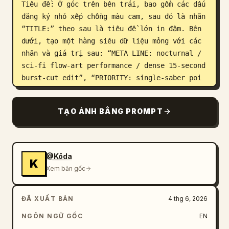
Tiêu đề: Ở góc trên bên trái, bao gồm các dấu 
đăng ký nhỏ xếp chồng màu cam, sau đó là nhãn 
“TITLE:” theo sau là tiêu đề lớn in đậm. Bên 
dưới, tạo một hàng siêu dữ liệu mỏng với các 
nhãn và giá trị sau: “META LINE: nocturnal / 
sci-fi flow-art performance / dense 15-second 
burst-cut edit”, “PRIORITY: single-saber poi 
choreography, real micro-cut bursts, readable 
lake-energy payoff”, “MICRO BRIEF: C turns a 
TẠO ẢNH BẰNG PROMPT
lone energy saber into a fire-poi style light 
performance, compressing a full ritual dance 
into a fast 15-second forest sequence.” Ở góc 
trên bên phải, bao gồm “SEQUENCE ID: 
@Kōda
K
FOREST-SABER-POI-RITUAL-20P
”.

Xem bản gốc
Bố cục chính: Sử dụng chính xác 20 khung phân 
ĐÃ XUẤT BẢN
4 thg 6, 2026
cảnh được sắp xếp theo lưới 5 cột x 4 hàng. 
Mỗi khung hình có một dải chú thích hẹp dọc 
NGÔN NGỮ GỐC
EN
theo cạnh trên với số khung hình màu cam từ 