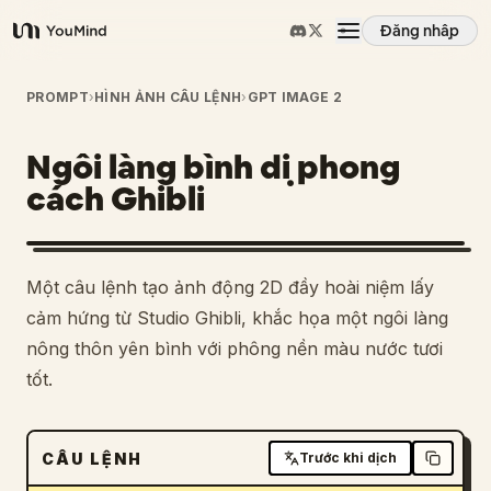
Đăng nhập
YouMind
Tổng quan
PROMPT
›
HÌNH ẢNH CÂU LỆNH
›
GPT IMAGE 2
Ngôi làng bình dị phong
Các trường hợp sử dụng
cách Ghibli
Kỹ năng
Một câu lệnh tạo ảnh động 2D đầy hoài niệm lấy
Lời nhắc
cảm hứng từ Studio Ghibli, khắc họa một ngôi làng
nông thôn yên bình với phông nền màu nước tươi
tốt.
Giá cả
Tải xuống
CÂU LỆNH
Trước khi dịch