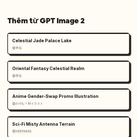
Thêm từ GPT Image 2
Celestial Jade Palace Lake
@李岳
Oriental Fantasy Celestial Realm
@李岳
Anime Gender-Swap Promo Illustration
@のぞむ＊AIイラスト
Sci-Fi Misty Antenna Terrain
@HER19845