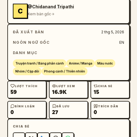
@Chidanand Tripathi
C
Xem bản gốc
ĐÃ XUẤT BẢN
2 thg 5, 2026
NGÔN NGỮ GỐC
EN
DANH MỤC
Truyện tranh / Bảng phân cảnh
Anime / Manga
Màu nước
Nhóm / Cặp đôi
Phong cảnh / Thiên nhiên
LƯỢT THÍCH
LƯỢT XEM
CHIA SẺ
59
16.9K
15
BÌNH LUẬN
ĐÃ LƯU
TRÍCH DẪN
0
27
0
CHIA SẺ