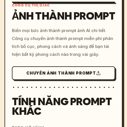
CÔNG CỤ THỊ GIÁC
ẢNH THÀNH PROMPT
/imagine prompt: cinemati
Biến mọi bức ảnh thành prompt ảnh AI chi tiết.
c, cyberpunk sunset, neon
Công cụ chuyển ảnh thành prompt miễn phí phân
colors, 8k --v 6.0
tích bố cục, phong cách và ánh sáng để bạn tái
hiện bất kỳ phong cách nào trong vài giây.
CHUYỂN ẢNH THÀNH PROMPT
TÍNH NĂNG PROMPT
KHÁC