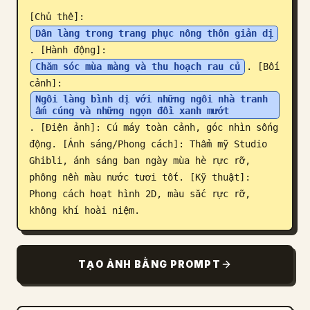
[Chủ thể]: 
Blog
Dân làng trong trang phục nông thôn giản dị
. [Hành động]: 
Cập nhật
Chăm sóc mùa màng và thu hoạch rau củ
. [Bối 
cảnh]: 
Ngôi làng bình dị với những ngôi nhà tranh 
ấm cúng và những ngọn đồi xanh mướt
. [Điện ảnh]: Cú máy toàn cảnh, góc nhìn sống 
động. [Ánh sáng/Phong cách]: Thẩm mỹ Studio 
Ghibli, ánh sáng ban ngày mùa hè rực rỡ, 
phông nền màu nước tươi tốt. [Kỹ thuật]: 
Phong cách hoạt hình 2D, màu sắc rực rỡ, 
không khí hoài niệm.
TẠO ẢNH BẰNG PROMPT