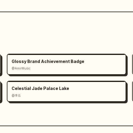
Glossy Brand Achievement Badge
@AmirMušić
Celestial Jade Palace Lake
@李岳