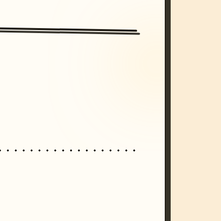
/imagine prompt: cinematic, cyberpunk s
unset, neon colors, 8k --v 6.0