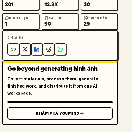
201
12.3K
30
BÌNH LUẬN
ĐÃ LƯU
TRÍCH DẪN
1
90
29
CHIA SẺ
Go beyond generating hình ảnh
Collect materials, process them, generate
finished work, and distribute it from one AI
workspace.
KHÁM PHÁ YOUMIND