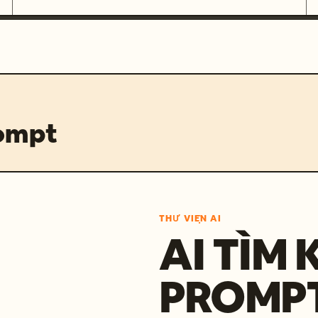
rompt
THƯ VIỆN AI
AI TÌM 
PROMP