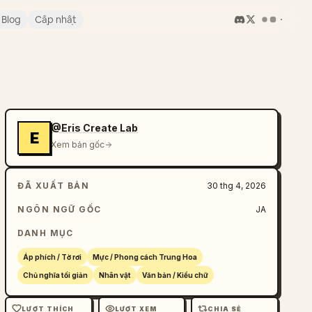
Blog
Cập nhật
@Eris Create Lab
E
Xem bản gốc
ĐÃ XUẤT BẢN
30 thg 4, 2026
NGÔN NGỮ GỐC
JA
DANH MỤC
Áp phích / Tờ rơi
Mực / Phong cách Trung Hoa
Chủ nghĩa tối giản
Nhân vật
Văn bản / Kiểu chữ
LƯỢT THÍCH
LƯỢT XEM
CHIA SẺ