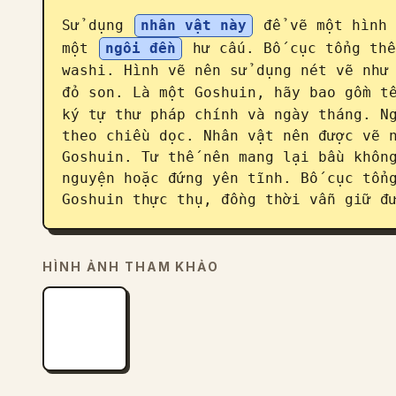
Sử dụng 
nhân vật này
 để vẽ một hình 
một 
ngôi đền
 hư cấu. Bố cục tổng thể
washi. Hình vẽ nên sử dụng nét vẽ như 
đỏ son. Là một Goshuin, hãy bao gồm t
ký tự thư pháp chính và ngày tháng. Ng
theo chiều dọc. Nhân vật nên được vẽ n
Goshuin. Tư thế nên mang lại bầu không
nguyện hoặc đứng yên tĩnh. Bố cục tổng
Goshuin thực thụ, đồng thời vẫn giữ đ
HÌNH ẢNH THAM KHẢO