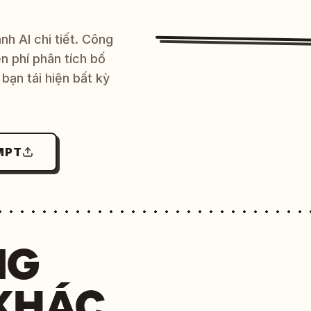
h AI chi tiết. Công
 phí phân tích bố
bạn tái hiện bất kỳ
MPT
NG
KHÁC