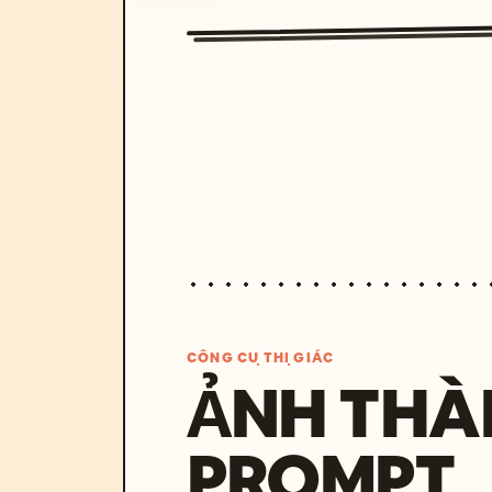
CÔNG CỤ THỊ GIÁC
ẢNH THÀ
PROMPT