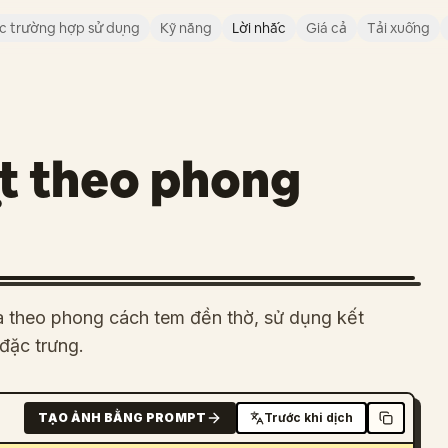
c trường hợp sử dụng
Kỹ năng
Lời nhắc
Giá cả
Tải xuống
ật theo phong
ọa theo phong cách tem đền thờ, sử dụng kết
đặc trưng.
TẠO ẢNH BẰNG PROMPT
Trước khi dịch