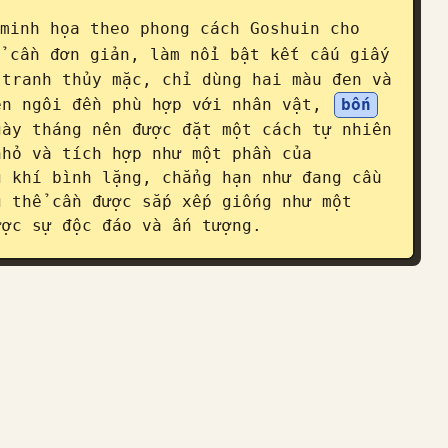
minh họa theo phong cách Goshuin cho 
 cần đơn giản, làm nổi bật kết cấu giấy 
tranh thủy mặc, chỉ dùng hai màu đen và 
ên ngôi đền phù hợp với nhân vật, 
bốn
ày tháng nên được đặt một cách tự nhiên 
hỏ và tích hợp như một phần của 
 khí bình lặng, chẳng hạn như đang cầu 
 thể cần được sắp xếp giống như một 
ược sự độc đáo và ấn tượng.