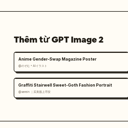
Thêm từ GPT Image 2
Anime Gender-Swap Magazine Poster
@のぞむ＊AIイラスト
Graffiti Stairwell Sweet-Goth Fashion Portrait
@serein ｜买美股上币安