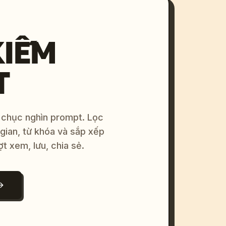
KIẾM
T
 chục nghìn prompt. Lọc
 gian, từ khóa và sắp xếp
ợt xem, lưu, chia sẻ.