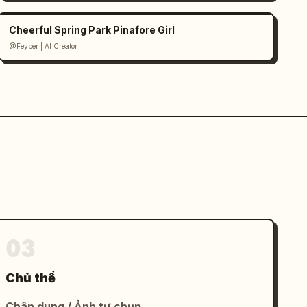
Cheerful Spring Park Pinafore Girl
@Feyber | AI Creator
03
Chủ thể
Chân dung / Ảnh tự chụp