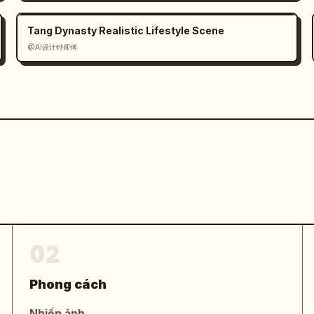
ng lưới 2x6; không thêm khung hình; 
trang trí ngoài các đường lưới đen; giữ 
Tang Dynasty Realistic Lifestyle Scene
.
@AI设计钟师傅
02
Phong cách
Nhiếp ảnh