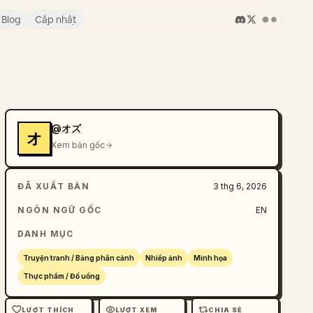
Blog
Cập nhật
@オズ
オ
Xem bản gốc
ĐÃ XUẤT BẢN
3 thg 6, 2026
NGÔN NGỮ GỐC
EN
DANH MỤC
Truyện tranh / Bảng phân cảnh
Nhiếp ảnh
Minh họa
Thực phẩm / Đồ uống
LƯỢT THÍCH
LƯỢT XEM
CHIA SẺ