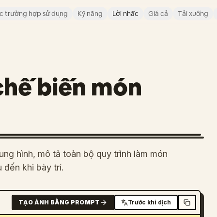
c trường hợp sử dụng
Kỹ năng
Lời nhắc
Giá cả
Tải xuống
chế biến món
ng hình, mô tả toàn bộ quy trình làm món
đến khi bày trí.
TẠO ẢNH BẰNG PROMPT
Trước khi dịch