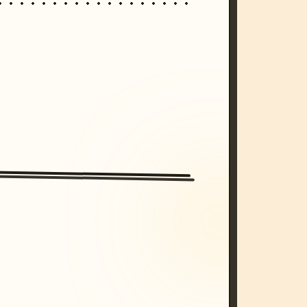
/imagine prompt: cinematic, cyberpunk s
unset, neon colors, 8k --v 6.0