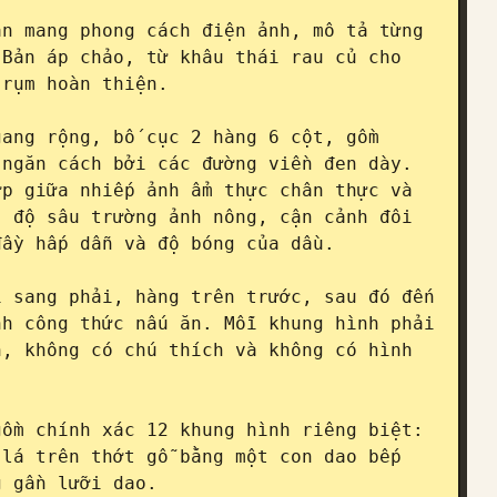
n mang phong cách điện ảnh, mô tả từng 
Bản áp chảo, từ khâu thái rau củ cho 
rụm hoàn thiện.

ang rộng, bố cục 2 hàng 6 cột, gồm 
ngăn cách bởi các đường viền đen dày. 
p giữa nhiếp ảnh ẩm thực chân thực và 
 độ sâu trường ảnh nông, cận cảnh đôi 
ầy hấp dẫn và độ bóng của dầu.

 sang phải, hàng trên trước, sau đó đến 
h công thức nấu ăn. Mỗi khung hình phải 
, không có chú thích và không có hình 
ồm chính xác 12 khung hình riêng biệt:

lá trên thớt gỗ bằng một con dao bếp 
 gần lưỡi dao.
