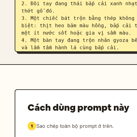
2. Đôi tay đang thái bắp cải xanh nhạt
thớt gỗ đó.

3. Một chiếc bát trộn bằng thép không 
biệt: thịt heo băm màu hồng, bắp cải t
một ít nước sốt hoặc gia vị sẫm màu.

4. Một bàn tay đang trộn nhân gyoza bê
và lấm tấm hành lá cùng bắp cải.

5. Một vỏ bánh gyoza hình tròn được gi
giữa.

6. Hai bàn tay đang gấp và xếp nếp một
bán nguyệt.

7. Gyoza sống được xếp thẳng đứng theo
trên bếp, với một bàn tay đang đặt chi
8. Cận cảnh gyoza đang chiên trong dầu
Cách dùng prompt này
màu nâu.

9. Một bàn tay đang đổ nước vào chảo n
bóng sôi mạnh và hơi nước.

Sao chép toàn bộ prompt ở trên.
1
10. Một nắp thủy tinh đang được đậy lê
hơi nước và sự ngưng tụ.
