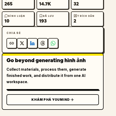
265
14.7K
32
BÌNH LUẬN
ĐÃ LƯU
TRÍCH DẪN
10
193
2
CHIA SẺ
Go beyond generating hình ảnh
Collect materials, process them, generate
finished work, and distribute it from one AI
workspace.
KHÁM PHÁ YOUMIND