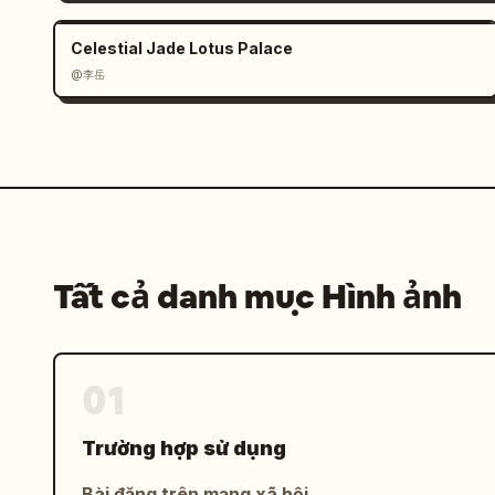
Ràng buộc: Chính xác 12 khung hình tro
không văn bản; không logo; không viền 
Celestial Jade Lotus Palace
cho quy trình dễ đọc và theo trình tự
@李岳
Tất cả danh mục Hình ảnh
01
Trường hợp sử dụng
Bài đăng trên mạng xã hội