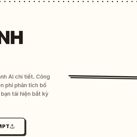
NH
h AI chi tiết. Công
 phí phân tích bố
bạn tái hiện bất kỳ
MPT