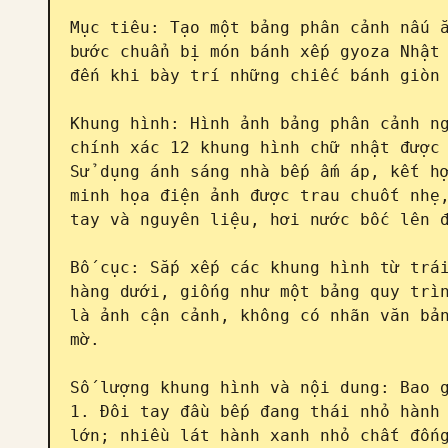
Mục tiêu: Tạo một bảng phân cảnh nấu ă
bước chuẩn bị món bánh xếp gyoza Nhật 
đến khi bày trí những chiếc bánh giòn 
Khung hình: Hình ảnh bảng phân cảnh ng
chính xác 12 khung hình chữ nhật được 
Sử dụng ánh sáng nhà bếp ấm áp, kết hợ
minh họa điện ảnh được trau chuốt nhẹ,
tay và nguyên liệu, hơi nước bốc lên đ
Bố cục: Sắp xếp các khung hình từ trái
hàng dưới, giống như một bảng quy trìn
là ảnh cận cảnh, không có nhãn văn bản
mờ.

Số lượng khung hình và nội dung: Bao g
1. Đôi tay đầu bếp đang thái nhỏ hành 
lớn; nhiều lát hành xanh nhỏ chất đống