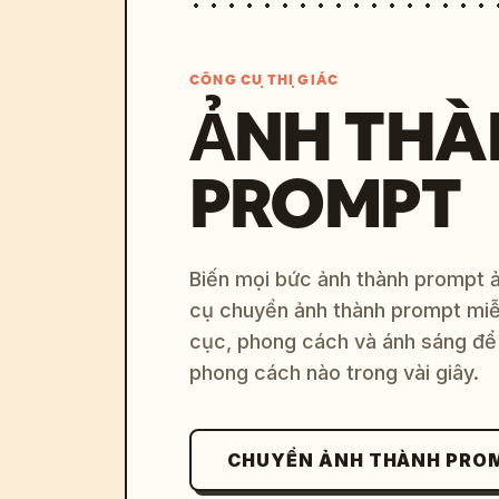
CÔNG CỤ THỊ GIÁC
ẢNH THÀ
PROMPT
Biến mọi bức ảnh thành prompt ản
cụ chuyển ảnh thành prompt miễn
cục, phong cách và ánh sáng để 
phong cách nào trong vài giây.
CHUYỂN ẢNH THÀNH PRO