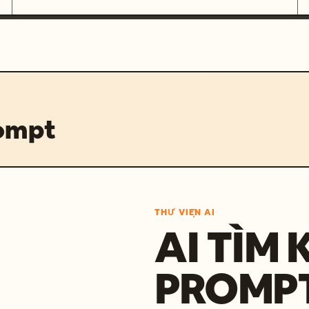
rompt
THƯ VIỆN AI
AI TÌM 
PROMP