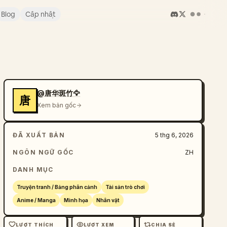
Blog
Cập nhật
@唐华斑竹🦅
唐
Xem bản gốc
ĐÃ XUẤT BẢN
5 thg 6, 2026
NGÔN NGỮ GỐC
ZH
DANH MỤC
Truyện tranh / Bảng phân cảnh
Tài sản trò chơi
Anime / Manga
Minh họa
Nhân vật
LƯỢT THÍCH
LƯỢT XEM
CHIA SẺ