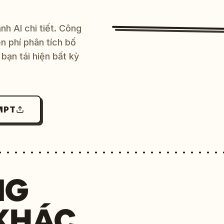
h AI chi tiết. Công
 phí phân tích bố
bạn tái hiện bất kỳ
MPT
NG
KHÁC