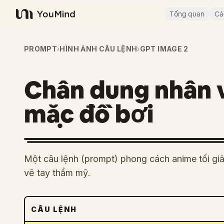
Tổng quan
Cá
YouMind
PROMPT
›
HÌNH ẢNH CÂU LỆNH
›
GPT IMAGE 2
Chân dung nhân v
mặc đồ bơi
Một câu lệnh (prompt) phong cách anime tối giả
vẽ tay thẩm mỹ.
CÂU LỆNH