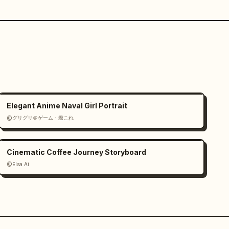
Elegant Anime Naval Girl Portrait
@グリグリ＠ゲーム・艦これ
Cinematic Coffee Journey Storyboard
@Elsa Ai