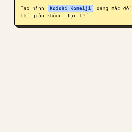
Tạo hình 
Koishi Komeiji
 đang mặc đồ 
tối giản không thực tế.