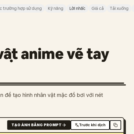
c trường hợp sử dụng
Kỹ năng
Lời nhắc
Giá cả
Tải xuống
ật anime vẽ tay
n để tạo hình nhân vật mặc đồ bơi với nét
TẠO ẢNH BẰNG PROMPT
Trước khi dịch