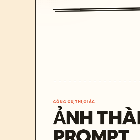
CÔNG CỤ THỊ GIÁC
ẢNH THÀ
PROMPT