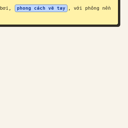
bơi, 
phong cách vẽ tay
, với phông nền 