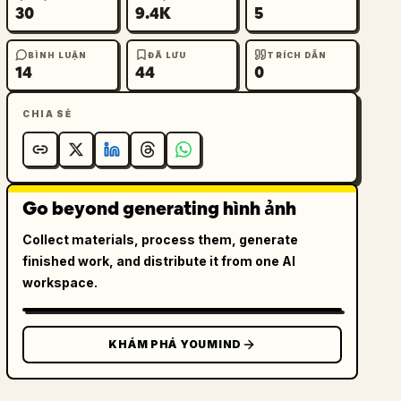
30
9.4K
5
BÌNH LUẬN
ĐÃ LƯU
TRÍCH DẪN
14
44
0
CHIA SẺ
Go beyond generating hình ảnh
Collect materials, process them, generate
finished work, and distribute it from one AI
workspace.
KHÁM PHÁ YOUMIND