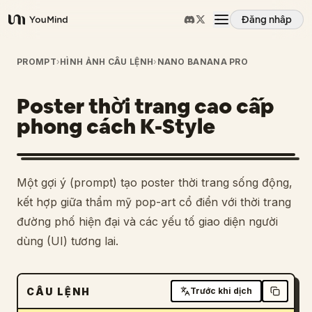
Đăng nhập
YouMind
Tổng quan
PROMPT
›
HÌNH ẢNH CÂU LỆNH
›
NANO BANANA PRO
Poster thời trang cao cấp
Các trường hợp sử dụng
phong cách K-Style
Kỹ năng
Một gợi ý (prompt) tạo poster thời trang sống động,
Lời nhắc
kết hợp giữa thẩm mỹ pop-art cổ điển với thời trang
đường phố hiện đại và các yếu tố giao diện người
dùng (UI) tương lai.
Giá cả
Tải xuống
CÂU LỆNH
Trước khi dịch