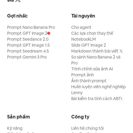
Gợi nhắc
Tài nguyên
Prompt Nano Banana Pro
Cho agent
Prompt GPT Image 2
Các lựa chọn thay thế
Prompt Seedance 2.0
NotebookLM
Prompt GPT Image 1.5
Slide GPT Image 2
Prompt Seedream 4.5
Markdown thành bài viết 𝕏
Prompt Gemini 3 Pro
So sánh Nano Banana 2 và
Pro
Trình chỉnh sửa ảnh AI
Prompt ảnh
Ảnh thành prompt
Huấn luyện viên nghề nghiệp
Lenny
Bài kiểm tra tính cách ABTI
Sản phẩm
Công ty
Kỹ năng
Liên hệ chúng tôi