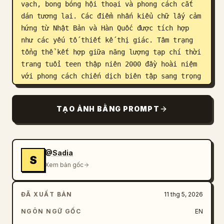
vạch, bong bóng hội thoại và phong cách cắt 
dán tương lai. Các điểm nhấn kiểu chữ lấy cảm 
hứng từ Nhật Bản và Hàn Quốc được tích hợp 
như các yếu tố thiết kế thị giác. Tâm trạng 
tổng thể kết hợp giữa năng lượng tạp chí thời 
trang tuổi teen thập niên 2000 đầy hoài niệm 
với phong cách chiến dịch biên tập sang trọng 
hiện đại. Sự hài hòa màu sắc táo bạo, thẩm mỹ 
in ấn cao cấp, chi tiết cực kỳ sắc nét, chất 
TẠO ẢNH BẰNG PROMPT
lượng quảng cáo thời trang, độ phân giải 8K, 
vẻ ngoài poster thương mại được trau chuốt kỹ 
lưỡng, siêu thực nhưng đầy phong cách, mang 
hơi hướng thương hiệu thời trang toàn cầu dẫn 
@Sadia
S
đầu xu hướng.
Xem bản gốc
ĐÃ XUẤT BẢN
11 thg 5, 2026
NGÔN NGỮ GỐC
EN