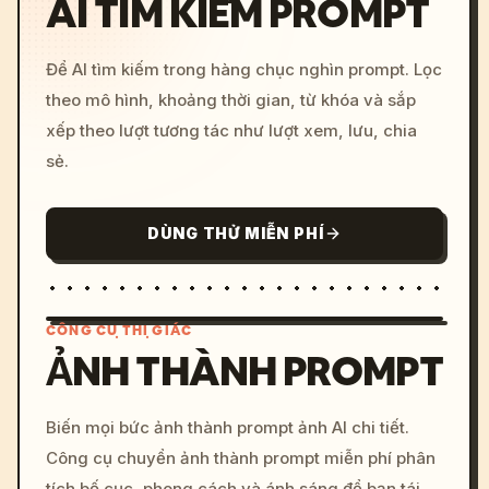
AI TÌM KIẾM PROMPT
Để AI tìm kiếm trong hàng chục nghìn prompt. Lọc
theo mô hình, khoảng thời gian, từ khóa và sắp
xếp theo lượt tương tác như lượt xem, lưu, chia
sẻ.
DÙNG THỬ MIỄN PHÍ
CÔNG CỤ THỊ GIÁC
ẢNH THÀNH PROMPT
/imagine prompt: cinemati
Biến mọi bức ảnh thành prompt ảnh AI chi tiết.
c, cyberpunk sunset, neon
Công cụ chuyển ảnh thành prompt miễn phí phân
colors, 8k --v 6.0
tích bố cục, phong cách và ánh sáng để bạn tái