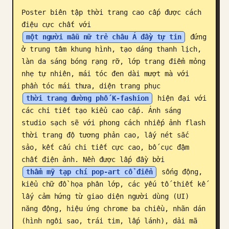
Poster biên tập thời trang cao cấp được cách 
Blog
điệu cực chất với 
một người mẫu nữ trẻ châu Á đầy tự tin
 đứng 
Cập nhật
ở trung tâm khung hình, tạo dáng thanh lịch, 
làn da sáng bóng rạng rỡ, lớp trang điểm mỏng 
nhẹ tự nhiên, mái tóc đen dài mượt mà với 
phần tóc mái thưa, diện trang phục 
thời trang đường phố K-fashion
 hiện đại với 
các chi tiết tạo kiểu cao cấp. Ánh sáng 
studio sạch sẽ với phong cách nhiếp ảnh flash 
thời trang độ tương phản cao, lấy nét sắc 
sảo, kết cấu chi tiết cực cao, bố cục đậm 
chất điện ảnh. Nền được lấp đầy bởi 
thẩm mỹ tạp chí pop-art cổ điển
 sống động, 
kiểu chữ đồ họa phân lớp, các yếu tố thiết kế 
lấy cảm hứng từ giao diện người dùng (UI) 
năng động, hiệu ứng chrome ba chiều, nhãn dán 
(hình ngôi sao, trái tim, lấp lánh), dải mã 