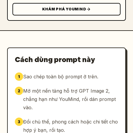
bảng này, thêm một thanh tiêu đề màu trắng 
được dán nhãn “프롬프트” ở bên trái. Ở bên 
KHÁM PHÁ YOUMIND
phải của thanh tiêu đề, bao gồm chính xác 3 
nút điều khiển: một nút màu đen có nhãn “무료
로 이미지 생성 →”, một nút màu trắng có nhãn 
“번역 전” kèm biểu tượng dịch nhỏ, và một nút 
biểu tượng sao chép hình vuông.

Cách dùng prompt này
Nội dung gợi ý (Prompt body): Điền vào bảng 
màu vàng đoạn văn bản tiếng Hàn dày đặc bằng 
phông chữ sans-serif sạch sẽ, màu xám đậm, 
Sao chép toàn bộ prompt ở trên.
1
căn lề trái. Làm nổi bật chính xác 3 token 
nội dòng bằng các hộp làm nổi bật bo tròn màu 
Mở một nền tảng hỗ trợ GPT Image 2,
2
xanh nhạt: “Some ice”, “Sweet, Yogurt, 
chẳng hạn như YouMind, rồi dán prompt
Classic” và “Have Someice Day”. Sử dụng văn 
vào.
bản nội dung này: 
따뜻한 늦은 오후의 햇살이 비치는, Some ice라는 
이름의 모던하고 미니멀한 아이스크림 매장 내부를 
Đổi chủ thể, phong cách hoặc chi tiết cho
3
사실적인 건축 렌더링으로 생성하세요. 정면 좌석 
hợp ý bạn, rồi tạo.
구역에서 서비스를 카운터를 바라보는 시점입니다. 