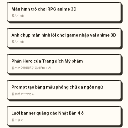
한 스칸디나비아-재팬 스타일의 카페 미학, 자연 소
재, 사실적인 글로벌 일루미네이션, 부드러운 깊이
Màn hình trò chơi RPG anime 3D
감, 깔끔한 구도를 사용하세요. 직원 1명을 제외한 
사람은 없어야 하며, 어수선함이나 워터마크 없이 
@Anirole
3:2 가로 비율로 생성하세요.
Phong cách hình ảnh: Phù hợp với ảnh chụp màn 
Ảnh chụp màn hình lối chơi game nhập vai anime 3D
hình trang web tài nguyên thiết kế chuyên 
@Anirole
nghiệp của Hàn Quốc. Sử dụng kiểu chữ sắc 
nét, đường viền tinh tế, góc bo tròn, màu 
Phần Hero của Trang đích Mỹ phẩm
trung tính ấm áp và đổ bóng chân thực. Đảm 
bảo tất cả văn bản giao diện người dùng hiển 
@パク🎈動画広告分析Pro × AI
thị đều dễ đọc, không có nhãn phụ ngẫu nhiên, 
không có hình mờ và không có chrome trình 
Prompt tạo bảng mẫu phông chữ đa ngôn ngữ
duyệt.
@妖精アーヤさん
Lưới banner quảng cáo Nhật Bản 4 ô
@こぎそ