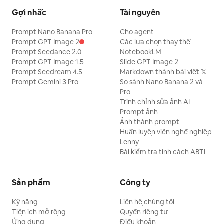
Gợi nhắc
Tài nguyên
Prompt Nano Banana Pro
Cho agent
Prompt GPT Image 2
Các lựa chọn thay thế
Prompt Seedance 2.0
NotebookLM
Prompt GPT Image 1.5
Slide GPT Image 2
Prompt Seedream 4.5
Markdown thành bài viết 𝕏
Prompt Gemini 3 Pro
So sánh Nano Banana 2 và
Pro
Trình chỉnh sửa ảnh AI
Prompt ảnh
Ảnh thành prompt
Huấn luyện viên nghề nghiệp
Lenny
Bài kiểm tra tính cách ABTI
Sản phẩm
Công ty
Kỹ năng
Liên hệ chúng tôi
Tiện ích mở rộng
Quyền riêng tư
Ứng dụng
Điều khoản