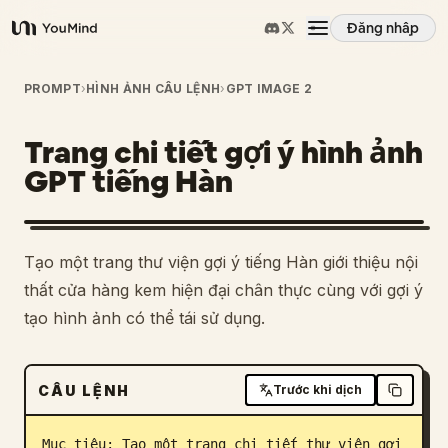
Đăng nhập
YouMind
Tổng quan
PROMPT
›
HÌNH ẢNH CÂU LỆNH
›
GPT IMAGE 2
Trang chi tiết gợi ý hình ảnh
Các trường hợp sử dụng
GPT tiếng Hàn
Kỹ năng
Tạo một trang thư viện gợi ý tiếng Hàn giới thiệu nội
Lời nhắc
thất cửa hàng kem hiện đại chân thực cùng với gợi ý
tạo hình ảnh có thể tái sử dụng.
Giá cả
CÂU LỆNH
Trước khi dịch
Tải xuống
Mục tiêu: Tạo một trang chi tiết thư viện gợi 