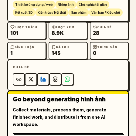
tường giữa bên trái và 2 ở phía bên phải. Bao 
Thiết kế ứng dụng / web
Nhiếp ảnh
Chủ nghĩa tối giản
gồm chính xác 10 chiếc ghế có thể nhìn thấy: 
Kết xuất 3D
Kiến trúc / Nội thất
Sản phẩm
Văn bản / Kiểu chữ
chủ yếu là ghế gỗ ấm áp với chân kim loại 
mỏng, cộng với một chiếc ghế màu đen ở bên 
LƯỢT THÍCH
LƯỢT XEM
CHIA SẺ
101
8.9K
28
phải. Bao gồm chính xác 4 bảng menu treo phía 
sau quầy, chính xác 3 tác phẩm poster/menu 
đóng khung trên tường bên trái và chính xác 3 
BÌNH LUẬN
ĐÃ LƯU
TRÍCH DẪN
1
145
0
kệ trưng bày nhỏ trên tường bên phải. Không 
có khách hàng, chỉ có một nhân viên.

CHIA SẺ
Đoạn mô tả: Bên dưới hình ảnh chính, thêm một 
câu tiếng Hàn ngắn màu xám đậm: 
브랜드 간판, 메뉴판, 좌석, 햇살이 어우러진 따뜻
하고 미니멀한 아이스크림 카페 인테리어의 사실적
Go beyond generating hình ảnh
인 건축 시각화 프롬프트입니다.
Collect materials, process them, generate
Bảng gợi ý (Prompt panel): Bên dưới phần mô 
finished work, and distribute it from one AI
tả, tạo một bảng lớn có viền với các góc bo 
workspace.
tròn và vùng nội dung màu vàng nhạt. Ở đầu 