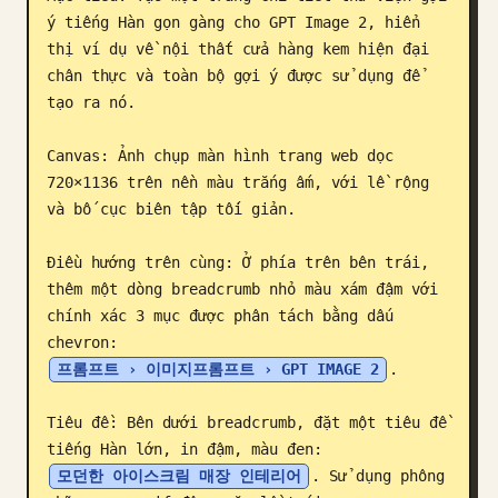
ý tiếng Hàn gọn gàng cho GPT Image 2, hiển 
Blog
thị ví dụ về nội thất cửa hàng kem hiện đại 
chân thực và toàn bộ gợi ý được sử dụng để 
Cập nhật
tạo ra nó.

Canvas: Ảnh chụp màn hình trang web dọc 
720×1136 trên nền màu trắng ấm, với lề rộng 
và bố cục biên tập tối giản.

Điều hướng trên cùng: Ở phía trên bên trái, 
thêm một dòng breadcrumb nhỏ màu xám đậm với 
chính xác 3 mục được phân tách bằng dấu 
chevron: 
프롬프트 › 이미지프롬프트 › GPT IMAGE 2
.

Tiêu đề: Bên dưới breadcrumb, đặt một tiêu đề 
tiếng Hàn lớn, in đậm, màu đen: 
모던한 아이스크림 매장 인테리어
. Sử dụng phông 