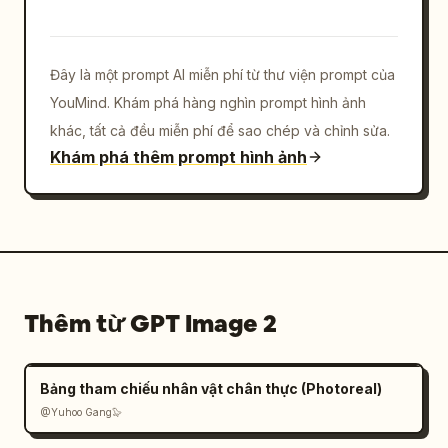
공간은 높고 좁으며, 크림색 석고 벽, 회색 콘크리
트 바닥, 회색 질감의 뒷벽, 흰색 사각 타일 카운
터, 따뜻한 느낌의 목재 천장 캐노피, 숨겨진 코브 
조명으로 구성되어 있으며, 왼쪽 벽과 바닥에는 나
Đây là một prompt AI miễn phí từ thư viện prompt của
뭇잎에 의한 부드러운 그림자가 드리워져 있습니다. 
카운터 위에는 작은 노란색 포인트가 들어간 짙은 
YouMind. Khám phá hàng nghìn prompt hình ảnh
회색 글자의 대형 매장 로고를 배치하세요. 서비스 
구역에는 흰색 타일로 된 앞 카운터 1개, 카운터 위 
khác, tất cả đều miễn phí để sao chép và chỉnh sửa.
대형 은색 데스크톱 컴퓨터 1대, 크림색 셔츠와 베
Khám phá thêm prompt hình ảnh
이지색 앞치마를 착용한 직원 1명, 그리고 뒷벽에 
디저트 사진과 함께 Signature, Sweet, Yogurt, 
Classic이라고 적힌 조명 메뉴판 4개가 있어야 합
니다. 오른쪽 벽에는 브랜드 종이 가방이나 상자가 
진열된 나무 소재의 소매용 선반 3개를 포함하세요. 
왼쪽 벽에는 슬림한 황동 벽 조명 아래에 액자에 담
긴 홍보 포스터 3개를 배치하고, 그중 하나에는 귀
여운 마스코트와 Have Someice Day라는 문구를 넣
으세요. 고객 구역에는 총 6개의 원형 카페 테이블
을 배치하세요(왼쪽 전경에 2개, 왼쪽 중간 벽면을 
Thêm từ GPT Image 2
따라 작은 테이블 2개, 오른쪽 측면에 2개). 의자
는 총 10개가 보이도록 하되, 대부분 크롬 다리가 
달린 따뜻한 느낌의 벤트우드 체어로 구성하고, 오
른쪽에는 검은색 의자 1개와 검은색 의자 1개를 포
Bảng tham chiếu nhân vật chân thực (Photoreal)
함하세요. 왼쪽 뒤편으로는 나무 계단 발판과 검은
@Yuhoo Gang🦭
색 금속 난간, 그리고 저 멀리 벽돌 벽과 유리문이 
살짝 보이는 계단과 좁은 통로를 추가하세요. 차분