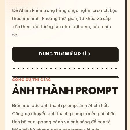
Để AI tìm kiếm trong hàng chục nghìn prompt. Lọc
theo mô hình, khoảng thời gian, từ khóa và sắp
xếp theo lượt tương tác như lượt xem, lưu, chia
sẻ.
DÙNG THỬ MIỄN PHÍ
CÔNG CỤ THỊ GIÁC
ẢNH THÀNH PROMPT
/imagine prompt: cinemati
Biến mọi bức ảnh thành prompt ảnh AI chi tiết.
c, cyberpunk sunset, neon
Công cụ chuyển ảnh thành prompt miễn phí phân
colors, 8k --v 6.0
tích bố cục, phong cách và ánh sáng để bạn tái
hiện bất kỳ phong cách nào trong vài giây.