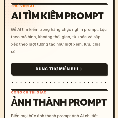
THƯ VIỆN AI
AI TÌM KIẾM PROMPT
Để AI tìm kiếm trong hàng chục nghìn prompt. Lọc
theo mô hình, khoảng thời gian, từ khóa và sắp
xếp theo lượt tương tác như lượt xem, lưu, chia
sẻ.
DÙNG THỬ MIỄN PHÍ
CÔNG CỤ THỊ GIÁC
ẢNH THÀNH PROMPT
/imagine prompt: cinemati
Biến mọi bức ảnh thành prompt ảnh AI chi tiết.
c, cyberpunk sunset, neon