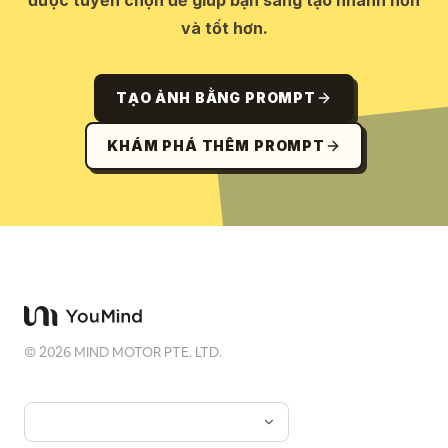
được tuyển chọn để giúp bạn sáng tạo nhanh hơn
và tốt hơn.
TẠO ẢNH BẰNG PROMPT
KHÁM PHÁ THÊM PROMPT
©
2026
MIND MOTOR PTE. LTD.