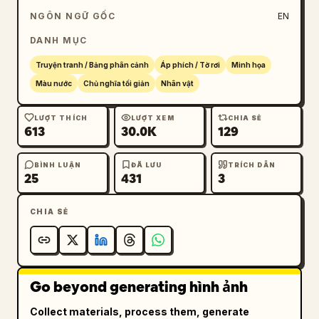
NGÔN NGỮ GỐC
EN
DANH MỤC
Truyện tranh / Bảng phân cảnh
Áp phích / Tờ rơi
Minh họa
Màu nước
Chủ nghĩa tối giản
Nhân vật
LƯỢT THÍCH
LƯỢT XEM
CHIA SẺ
613
30.0K
129
BÌNH LUẬN
ĐÃ LƯU
TRÍCH DẪN
25
431
3
CHIA SẺ
Go beyond generating hình ảnh
Collect materials, process them, generate