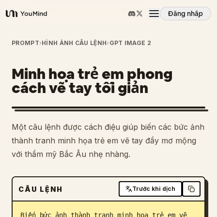
Đăng nhập
YouMind
Tổng quan
PROMPT
›
HÌNH ẢNH CÂU LỆNH
›
GPT IMAGE 2
Minh họa trẻ em phong
Các trường hợp sử dụng
cách vẽ tay tối giản
Kỹ năng
1
Một câu lệnh được cách điệu giúp biến các bức ảnh
Lời nhắc
thành tranh minh họa trẻ em vẽ tay đầy mơ mộng
với thẩm mỹ Bắc Âu nhẹ nhàng.
Giá cả
CÂU LỆNH
Trước khi dịch
Tải xuống
Biến bức ảnh thành tranh minh họa trẻ em vẽ 