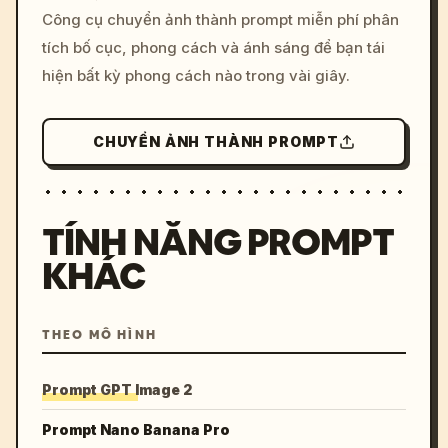
Công cụ chuyển ảnh thành prompt miễn phí phân
colors, 8k --v 6.0
tích bố cục, phong cách và ánh sáng để bạn tái
hiện bất kỳ phong cách nào trong vài giây.
CHUYỂN ẢNH THÀNH PROMPT
TÍNH NĂNG PROMPT
KHÁC
THEO MÔ HÌNH
Prompt GPT Image 2
Prompt Nano Banana Pro