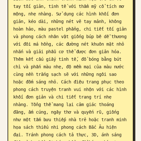
tay tối giản, tinh tế với thẩm mỹ cổ tích mơ 
Blog
mộng, nhẹ nhàng. Sử dụng các hình khối đơn 
giản, kéo dài, những nét vẽ tay mảnh, không 
Cập nhật
hoàn hảo, màu pastel phẳng, chi tiết tối giản 
và phong cách nhân vật giống búp bê dễ thương 
với đôi má hồng, các đường nét khuôn mặt nhỏ 
nhắn và giải phẫu cơ thể được đơn giản hóa. 
Thêm kết cấu giấy tinh tế, đổ bóng bằng bút 
chì và phấn màu nhẹ, độ mềm mại của màu nước 
cùng nền trắng sạch sẽ với những ngôi sao 
hoặc đốm sáng nhỏ. Cách điệu trang phục theo 
phong cách truyện tranh vui nhộn với các hình 
khối đơn giản và chi tiết trang trí nhẹ 
nhàng. Tổng thể mang lại cảm giác thoáng 
đãng, ấm cúng, ngây thơ và quyến rũ, giống 
như một tấm bưu thiếp nhà trẻ hoặc tranh minh 
họa sách thiếu nhi phong cách Bắc Âu hiện 
đại. Tránh phong cách tả thực, 3D, ánh sáng 