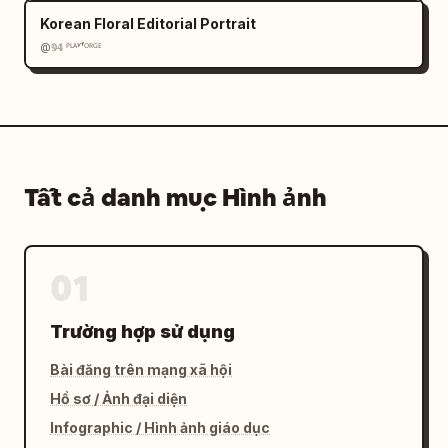
Korean Floral Editorial Portrait
@𝟡𝟜 ᴾᴸᴬʸᶠᴼᴿᴳᴱ
Tất cả danh mục Hình ảnh
01
Trường hợp sử dụng
Bài đăng trên mạng xã hội
Hồ sơ / Ảnh đại diện
Infographic / Hình ảnh giáo dục