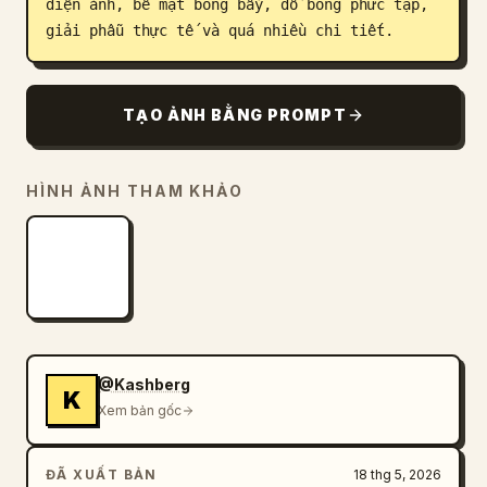
điện ảnh, bề mặt bóng bẩy, đổ bóng phức tạp, 
giải phẫu thực tế và quá nhiều chi tiết.
TẠO ẢNH BẰNG PROMPT
HÌNH ẢNH THAM KHẢO
@Kashberg
K
Xem bản gốc
ĐÃ XUẤT BẢN
18 thg 5, 2026