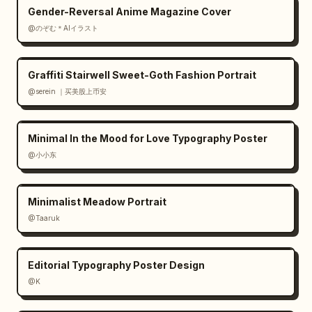
Gender-Reversal Anime Magazine Cover
@のぞむ＊AIイラスト
Graffiti Stairwell Sweet-Goth Fashion Portrait
@serein ｜买美股上币安
Minimal In the Mood for Love Typography Poster
@小小东
Minimalist Meadow Portrait
@Taaruk
Editorial Typography Poster Design
@K