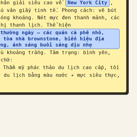
phân giải siêu cao về 
New York City
, 
u vân giấy tinh tế. Phong cách: vẽ bút 
óng khoáng. Nét mực đen thanh mảnh, các 
thị thanh lịch. Thể hiện 
thường ngày — các quán cà phê nhỏ, 
 tòa nhà brownstone, biển hiệu địa 
ợng, ánh sáng buổi sáng dịu nhẹ
u khoảng trắng. Tâm trạng: bình yên, 
 chữ: 
 Thẩm mỹ phác thảo du lịch cao cấp, tối 
 du lịch bằng màu nước + mực siêu thực, 