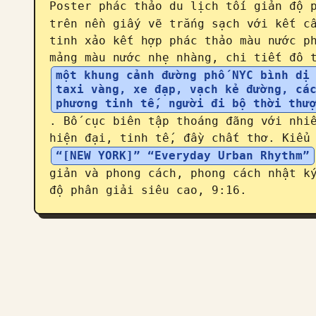
Poster phác thảo du lịch tối giản độ 
trên nền giấy vẽ trắng sạch với kết cấ
tinh xảo kết hợp phác thảo màu nước ph
mảng màu nước nhẹ nhàng, chi tiết đô 
một khung cảnh đường phố NYC bình dị 
taxi vàng, xe đạp, vạch kẻ đường, các
phương tinh tế, người đi bộ thời thư
. Bố cục biên tập thoáng đãng với nhiề
hiện đại, tinh tế, đầy chất thơ. Kiểu
“[NEW YORK]” “Everyday Urban Rhythm”
giản và phong cách, phong cách nhật ký
độ phân giải siêu cao, 9:16.