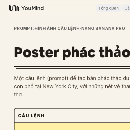
Tổng quan
Cá
YouMind
PROMPT
›
HÌNH ẢNH CÂU LỆNH
›
NANO BANANA PRO
Poster phác thảo
Một câu lệnh (prompt) để tạo bản phác thảo du 
con phố tại New York City, với những nét vẽ th
thơ.
CÂU LỆNH