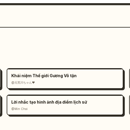
Khái niệm Thế giới Gương Vô tận
@元荒川ちゃん❤
Lời nhắc tạo hình ảnh địa điểm lịch sử
@Min Choi