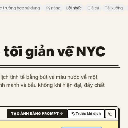
c trường hợp sử dụng
Kỹ năng
Lời nhắc
Giá cả
Tải xuống
 tối giản về NYC
lịch tinh tế bằng bút và màu nước về một
anh mảnh và bầu không khí hiện đại, đầy chất
TẠO ẢNH BẰNG PROMPT
Trước khi dịch