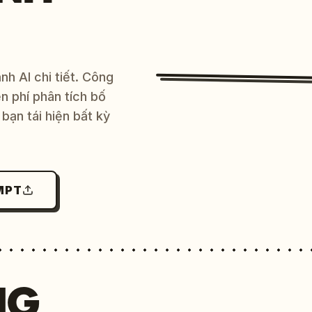
h AI chi tiết. Công
 phí phân tích bố
bạn tái hiện bất kỳ
MPT
NG