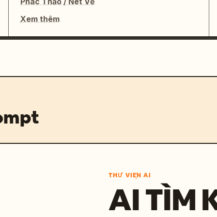
Phác Thảo / Nét Vẽ
Xem thêm
rompt
THƯ VIỆN AI
AI TÌM 