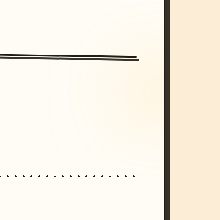
/imagine prompt: cinematic, cyberpunk s
unset, neon colors, 8k --v 6.0