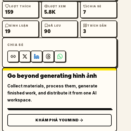
LƯỢT THÍCH
LƯỢT XEM
CHIA SẺ
159
5.8K
7
BÌNH LUẬN
ĐÃ LƯU
TRÍCH DẪN
19
90
3
CHIA SẺ
Go beyond generating hình ảnh
Collect materials, process them, generate
finished work, and distribute it from one AI
workspace.
KHÁM PHÁ YOUMIND