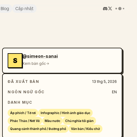
Blog
Cập nhật
@simeon-sanai
S
Xem bản gốc
ĐÃ XUẤT BẢN
13 thg 5, 2026
NGÔN NGỮ GỐC
EN
DANH MỤC
Áp phích / Tờ rơi
Infographic / Hình ảnh giáo dục
Phác Thảo / Nét Vẽ
Màu nước
Chủ nghĩa tối giản
Quang cảnh thành phố / Đường phố
Văn bản / Kiểu chữ