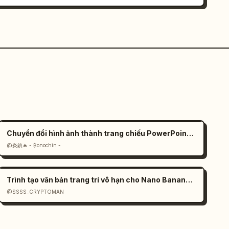
Chuyển đổi hình ảnh thành trang chiếu PowerPoint có thể chỉnh sửa
@炎鎮🔥 - ₿onochin -
Trình tạo văn bản trang trí vô hạn cho Nano Banana 2
@SSSS_CRYPTOMAN