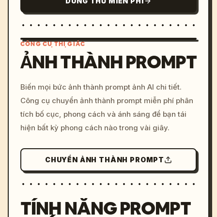
DÙNG THỬ MIỄN PHÍ
CÔNG CỤ THỊ GIÁC
ẢNH THÀNH PROMPT
/imagine prompt: cinemati
Biến mọi bức ảnh thành prompt ảnh AI chi tiết.
c, cyberpunk sunset, neon
Công cụ chuyển ảnh thành prompt miễn phí phân
colors, 8k --v 6.0
tích bố cục, phong cách và ánh sáng để bạn tái
hiện bất kỳ phong cách nào trong vài giây.
CHUYỂN ẢNH THÀNH PROMPT
TÍNH NĂNG PROMPT