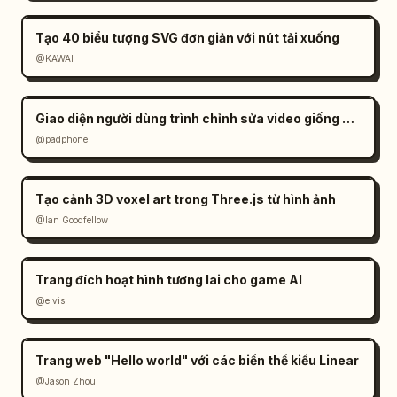
Tạo 40 biểu tượng SVG đơn giản với nút tải xuống
@KAWAI
Giao diện người dùng trình chỉnh sửa video giống CapCut trong Gemini
@padphone
Tạo cảnh 3D voxel art trong Three.js từ hình ảnh
@Ian Goodfellow
Trang đích hoạt hình tương lai cho game AI
@elvis
Trang web "Hello world" với các biến thể kiểu Linear
@Jason Zhou