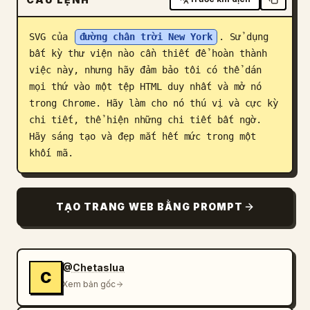
Blog
SVG của 
đường chân trời New York
. Sử dụng 
bất kỳ thư viện nào cần thiết để hoàn thành 
Cập nhật
việc này, nhưng hãy đảm bảo tôi có thể dán 
mọi thứ vào một tệp HTML duy nhất và mở nó 
trong Chrome. Hãy làm cho nó thú vị và cực kỳ 
chi tiết, thể hiện những chi tiết bất ngờ. 
Hãy sáng tạo và đẹp mắt hết mức trong một 
khối mã.
TẠO TRANG WEB BẰNG PROMPT
@Chetaslua
C
Xem bản gốc