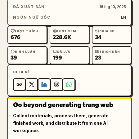
ĐÃ XUẤT BẢN
16 thg 10, 2025
NGÔN NGỮ GỐC
EN
LƯỢT THÍCH
LƯỢT XEM
CHIA SẺ
676
228.6K
34
BÌNH LUẬN
ĐÃ LƯU
TRÍCH DẪN
39
199
23
CHIA SẺ
Go beyond generating trang web
Collect materials, process them, generate
finished work, and distribute it from one AI
workspace.