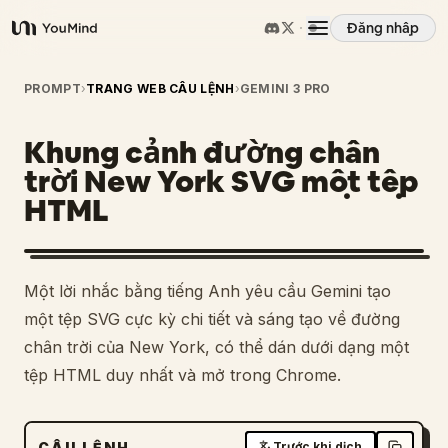
Đăng nhập
YouMind
Tổng quan
PROMPT
›
TRANG WEB CÂU LỆNH
›
GEMINI 3 PRO
Khung cảnh đường chân
Các trường hợp sử dụng
trời New York SVG một tệp
HTML
Kỹ năng
Lời nhắc
Một lời nhắc bằng tiếng Anh yêu cầu Gemini tạo
một tệp SVG cực kỳ chi tiết và sáng tạo về đường
Giá cả
chân trời của New York, có thể dán dưới dạng một
tệp HTML duy nhất và mở trong Chrome.
Tải xuống
CÂU LỆNH
Trước khi dịch