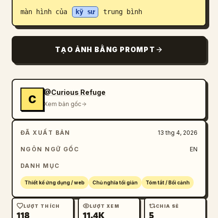
màn hình của 
kỹ sư
 trung bình
Blog
Cập nhật
TẠO ẢNH BẰNG PROMPT
@Curious Refuge
C
Xem bản gốc
ĐÃ XUẤT BẢN
13 thg 4, 2026
NGÔN NGỮ GỐC
EN
DANH MỤC
Thiết kế ứng dụng / web
Chủ nghĩa tối giản
Tóm tắt / Bối cảnh
LƯỢT THÍCH
LƯỢT XEM
CHIA SẺ
118
11.4K
5