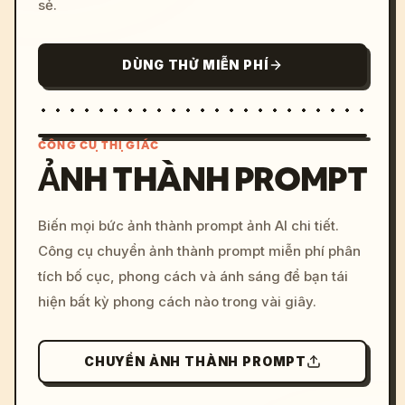
sẻ.
DÙNG THỬ MIỄN PHÍ
CÔNG CỤ THỊ GIÁC
ẢNH THÀNH PROMPT
/imagine prompt: cinemati
Biến mọi bức ảnh thành prompt ảnh AI chi tiết.
c, cyberpunk sunset, neon
Công cụ chuyển ảnh thành prompt miễn phí phân
colors, 8k --v 6.0
tích bố cục, phong cách và ánh sáng để bạn tái
hiện bất kỳ phong cách nào trong vài giây.
CHUYỂN ẢNH THÀNH PROMPT