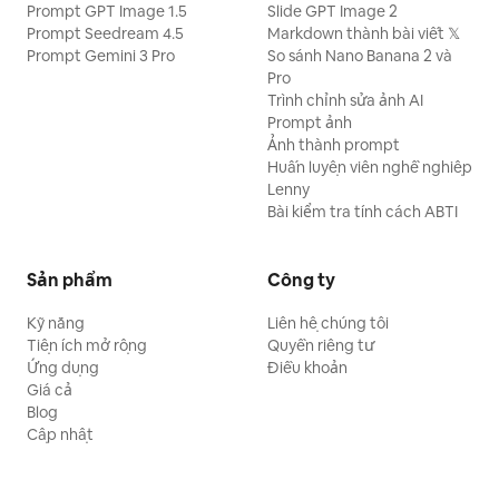
Prompt GPT Image 1.5
Slide GPT Image 2
Prompt Seedream 4.5
Markdown thành bài viết 𝕏
Prompt Gemini 3 Pro
So sánh Nano Banana 2 và
Pro
Trình chỉnh sửa ảnh AI
Prompt ảnh
Ảnh thành prompt
Huấn luyện viên nghề nghiệp
Lenny
Bài kiểm tra tính cách ABTI
Sản phẩm
Công ty
Kỹ năng
Liên hệ chúng tôi
Tiện ích mở rộng
Quyền riêng tư
Ứng dụng
Điều khoản
Giá cả
Blog
Cập nhật