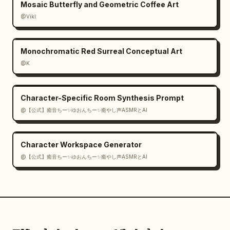
Mosaic Butterfly and Geometric Coffee Art
@Viki
Monochromatic Red Surreal Conceptual Art
@K
Character-Specific Room Synthesis Prompt
@【公式】癒音ちー✨ゆおんちー✨癒やし声ASMRとAI
Character Workspace Generator
@【公式】癒音ちー✨ゆおんちー✨癒やし声ASMRとAI