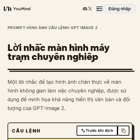
Đăng nhập
YouMind
Tổng quan
PROMPT
›
HÌNH ẢNH CÂU LỆNH
›
GPT IMAGE 2
Lời nhắc màn hình máy
Các trường hợp sử dụng
trạm chuyên nghiệp
Kỹ năng
Một lời nhắc để tạo hình ảnh chân thực về màn
Lời nhắc
hình không gian làm việc chuyên nghiệp, được sử
dụng để minh họa khả năng hiển thị văn bản và đối
tượng của GPT-Image 2.
Giá cả
Tải xuống
CÂU LỆNH
Trước khi dịch