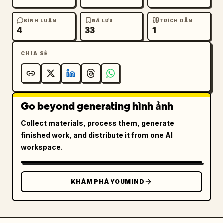
BÌNH LUẬN
ĐÃ LƯU
TRÍCH DẪN
4
33
1
CHIA SẺ
Go beyond generating hình ảnh
Collect materials, process them, generate
finished work, and distribute it from one AI
workspace.
KHÁM PHÁ YOUMIND