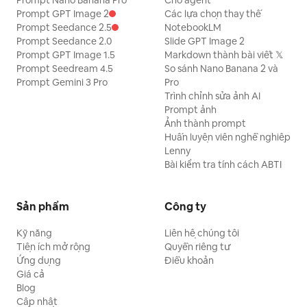
Prompt Nano Banana Pro
Cho agent
Prompt GPT Image 2
Các lựa chọn thay thế
Prompt Seedance 2.5
NotebookLM
Prompt Seedance 2.0
Slide GPT Image 2
Prompt GPT Image 1.5
Markdown thành bài viết 𝕏
Prompt Seedream 4.5
So sánh Nano Banana 2 và
Prompt Gemini 3 Pro
Pro
Trình chỉnh sửa ảnh AI
Prompt ảnh
Ảnh thành prompt
Huấn luyện viên nghề nghiệp
Lenny
Bài kiểm tra tính cách ABTI
Sản phẩm
Công ty
Kỹ năng
Liên hệ chúng tôi
Tiện ích mở rộng
Quyền riêng tư
Ứng dụng
Điều khoản
Giá cả
Blog
Cập nhật