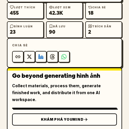
LƯỢT THÍCH
LƯỢT XEM
CHIA SẺ
455
42.3K
18
BÌNH LUẬN
ĐÃ LƯU
TRÍCH DẪN
23
90
2
CHIA SẺ
Go beyond generating hình ảnh
Collect materials, process them, generate
finished work, and distribute it from one AI
workspace.
KHÁM PHÁ YOUMIND