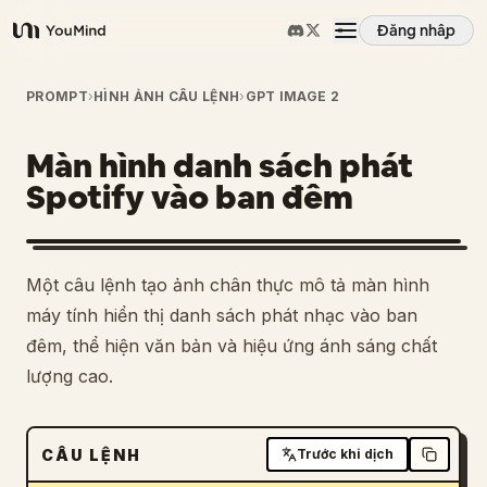
Đăng nhập
YouMind
Tổng quan
PROMPT
›
HÌNH ẢNH CÂU LỆNH
›
GPT IMAGE 2
Màn hình danh sách phát
Các trường hợp sử dụng
Spotify vào ban đêm
Kỹ năng
Một câu lệnh tạo ảnh chân thực mô tả màn hình
Lời nhắc
máy tính hiển thị danh sách phát nhạc vào ban
đêm, thể hiện văn bản và hiệu ứng ánh sáng chất
lượng cao.
Giá cả
Tải xuống
CÂU LỆNH
Trước khi dịch