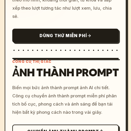
xếp theo lượt tương tác như lượt xem, lưu, chia
sẻ.
DÙNG THỬ MIỄN PHÍ
CÔNG CỤ THỊ GIÁC
ẢNH THÀNH PROMPT
/imagine prompt: cinemati
Biến mọi bức ảnh thành prompt ảnh AI chi tiết.
c, cyberpunk sunset, neon
Công cụ chuyển ảnh thành prompt miễn phí phân
colors, 8k --v 6.0
tích bố cục, phong cách và ánh sáng để bạn tái
hiện bất kỳ phong cách nào trong vài giây.