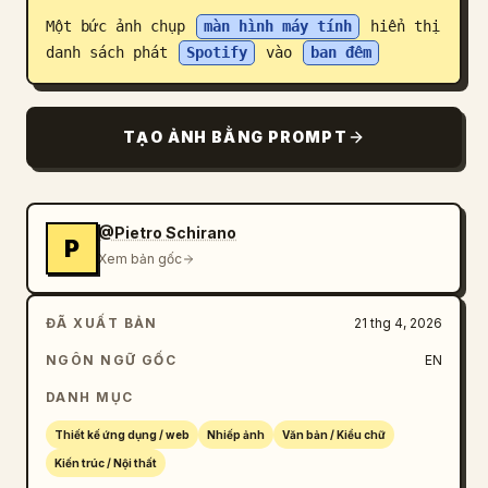
Một bức ảnh chụp 
màn hình máy tính
 hiển thị 
Blog
danh sách phát 
Spotify
 vào 
ban đêm
Cập nhật
TẠO ẢNH BẰNG PROMPT
@Pietro Schirano
P
Xem bản gốc
ĐÃ XUẤT BẢN
21 thg 4, 2026
NGÔN NGỮ GỐC
EN
DANH MỤC
Thiết kế ứng dụng / web
Nhiếp ảnh
Văn bản / Kiểu chữ
Kiến trúc / Nội thất