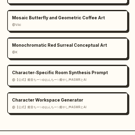
Mosaic Butterfly and Geometric Coffee Art
@Viki
Monochromatic Red Surreal Conceptual Art
@K
Character-Specific Room Synthesis Prompt
@【公式】癒音ちー✨ゆおんちー✨癒やし声ASMRとAI
Character Workspace Generator
@【公式】癒音ちー✨ゆおんちー✨癒やし声ASMRとAI