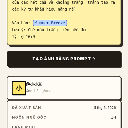
của các nét chữ và khoảng trắng; tránh tạo ra 
các ký tự khẩu hiệu nặng nề.

Văn bản: 
Summer Breeze
Lưu ý: Chữ màu trắng trên nền đen

Tỷ lệ 16:9
TẠO ẢNH BẰNG PROMPT
@小小东
小
Xem bản gốc
ĐÃ XUẤT BẢN
5 thg 6, 2026
NGÔN NGỮ GỐC
ZH
DANH MỤC