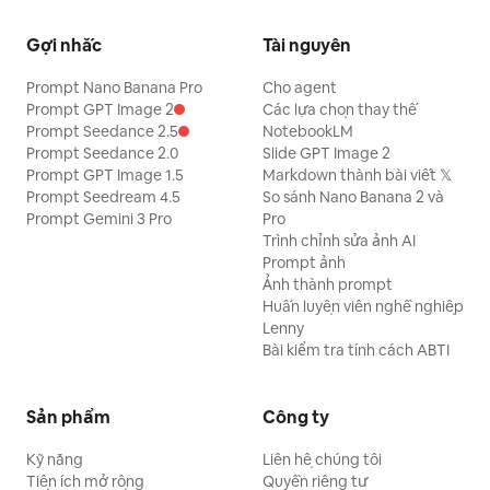
Gợi nhắc
Tài nguyên
Prompt Nano Banana Pro
Cho agent
Prompt GPT Image 2
Các lựa chọn thay thế
Prompt Seedance 2.5
NotebookLM
Prompt Seedance 2.0
Slide GPT Image 2
Prompt GPT Image 1.5
Markdown thành bài viết 𝕏
Prompt Seedream 4.5
So sánh Nano Banana 2 và
Prompt Gemini 3 Pro
Pro
Trình chỉnh sửa ảnh AI
Prompt ảnh
Ảnh thành prompt
Huấn luyện viên nghề nghiệp
Lenny
Bài kiểm tra tính cách ABTI
Sản phẩm
Công ty
Kỹ năng
Liên hệ chúng tôi
Tiện ích mở rộng
Quyền riêng tư