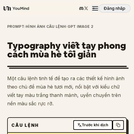
Đăng nhập
YouMind
Tổng quan
PROMPT
›
HÌNH ẢNH CÂU LỆNH
›
GPT IMAGE 2
Typography viết tay phong
Các trường hợp sử dụng
cách mùa hè tối giản
Kỹ năng
Một câu lệnh tinh tế để tạo ra các thiết kế hình ảnh
Lời nhắc
theo chủ đề mùa hè tươi mới, nổi bật với kiểu chữ
viết tay màu trắng thanh mảnh, uyển chuyển trên
nền màu sắc rực rỡ.
Giá cả
Tải xuống
CÂU LỆNH
Trước khi dịch