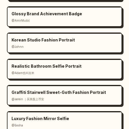
Glossy Brand Achievement Badge
@AmirMušić
Korean Studio Fashion Portrait
@Johnn
Realistic Bathroom Selfie Portrait
@Adam也叫吉米
Graffiti Stairwell Sweet-Goth Fashion Portrait
@serein ｜买美股上币安
Luxury Fashion Mirror Selfie
@Eesha