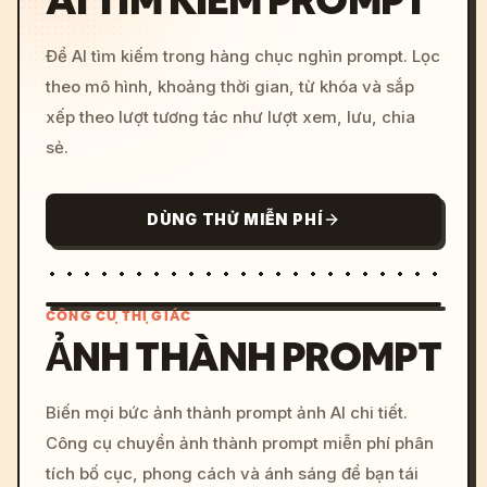
AI TÌM KIẾM PROMPT
Để AI tìm kiếm trong hàng chục nghìn prompt. Lọc
theo mô hình, khoảng thời gian, từ khóa và sắp
xếp theo lượt tương tác như lượt xem, lưu, chia
sẻ.
DÙNG THỬ MIỄN PHÍ
CÔNG CỤ THỊ GIÁC
ẢNH THÀNH PROMPT
/imagine prompt: cinemati
Biến mọi bức ảnh thành prompt ảnh AI chi tiết.
c, cyberpunk sunset, neon
Công cụ chuyển ảnh thành prompt miễn phí phân
colors, 8k --v 6.0
tích bố cục, phong cách và ánh sáng để bạn tái