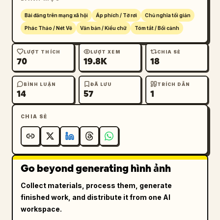
Bài đăng trên mạng xã hội
Áp phích / Tờ rơi
Chủ nghĩa tối giản
Phác Thảo / Nét Vẽ
Văn bản / Kiểu chữ
Tóm tắt / Bối cảnh
LƯỢT THÍCH
LƯỢT XEM
CHIA SẺ
70
19.8K
18
BÌNH LUẬN
ĐÃ LƯU
TRÍCH DẪN
14
57
1
CHIA SẺ
Go beyond generating hình ảnh
Collect materials, process them, generate
finished work, and distribute it from one AI
workspace.