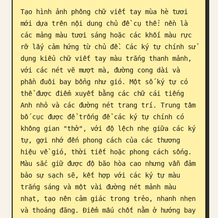
Tạo hình ảnh phông chữ viết tay mùa hè tươi 
Blog
mới dựa trên nội dung chủ đề cụ thể: nền là 
các mảng màu tươi sáng hoặc các khối màu rực 
Cập nhật
rỡ lấy cảm hứng từ chủ đề. Các ký tự chính sử 
dụng kiểu chữ viết tay màu trắng thanh mảnh, 
với các nét vẽ mượt mà, đường cong dài và 
phần đuôi bay bổng như gió. Một số ký tự có 
thể được điểm xuyết bằng các chữ cái tiếng 
Anh nhỏ và các đường nét trang trí. Trung tâm 
bố cục được để trống để các ký tự chính có 
không gian "thở", với độ lệch nhẹ giữa các ký 
tự, gợi nhớ đến phong cách của các thương 
hiệu về gió, thời tiết hoặc phong cách sống. 
Màu sắc giữ được độ bão hòa cao nhưng vẫn đảm 
bảo sự sạch sẽ, kết hợp với các ký tự màu 
trắng sáng và một vài đường nét mảnh màu 
nhạt, tạo nên cảm giác trong trẻo, nhanh nhẹn 
và thoáng đãng. Điểm mấu chốt nằm ở hướng bay 