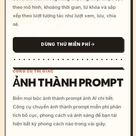
theo mô hình, khoảng thời gian, từ khóa và sắp
xếp theo lượt tương tác như lượt xem, lưu, chia
sẻ.
DÙNG THỬ MIỄN PHÍ
CÔNG CỤ THỊ GIÁC
ẢNH THÀNH PROMPT
/imagine prompt: cinemati
Biến mọi bức ảnh thành prompt ảnh AI chi tiết.
c, cyberpunk sunset, neon
Công cụ chuyển ảnh thành prompt miễn phí phân
colors, 8k --v 6.0
tích bố cục, phong cách và ánh sáng để bạn tái
hiện bất kỳ phong cách nào trong vài giây.