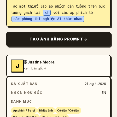
Tạo một thiết lập áp phích dán tường trên bức 
Blog
tường gạch tại 
sf
 với các áp phích từ 
các phòng thí nghiệm AI khác nhau
Cập nhật
TẠO ẢNH BẰNG PROMPT
@Justine Moore
J
Xem bản gốc
ĐÃ XUẤT BẢN
21 thg 4, 2026
NGÔN NGỮ GỐC
EN
DANH MỤC
Áp phích / Tờ rơi
Nhiếp ảnh
Cổ điển / Cổ điển