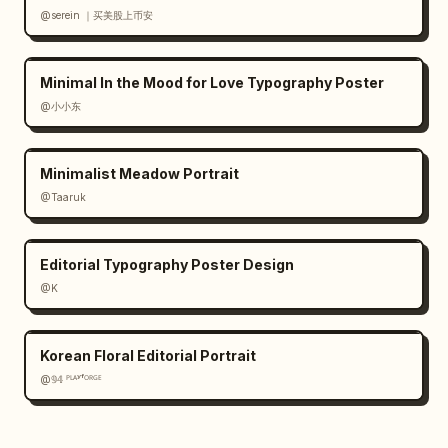
@serein ｜买美股上币安
Minimal In the Mood for Love Typography Poster
@小小东
Minimalist Meadow Portrait
@Taaruk
Editorial Typography Poster Design
@K
Korean Floral Editorial Portrait
@𝟡𝟜 ᴾᴸᴬʸᶠᴼᴿᴳᴱ