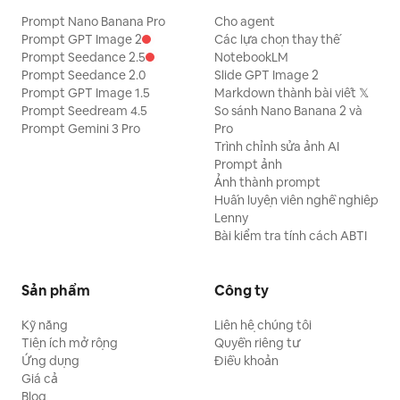
Prompt Nano Banana Pro
Cho agent
Prompt GPT Image 2
Các lựa chọn thay thế
Prompt Seedance 2.5
NotebookLM
Prompt Seedance 2.0
Slide GPT Image 2
Prompt GPT Image 1.5
Markdown thành bài viết 𝕏
Prompt Seedream 4.5
So sánh Nano Banana 2 và
Prompt Gemini 3 Pro
Pro
Trình chỉnh sửa ảnh AI
Prompt ảnh
Ảnh thành prompt
Huấn luyện viên nghề nghiệp
Lenny
Bài kiểm tra tính cách ABTI
Sản phẩm
Công ty
Kỹ năng
Liên hệ chúng tôi
Tiện ích mở rộng
Quyền riêng tư
Ứng dụng
Điều khoản
Giá cả
Blog