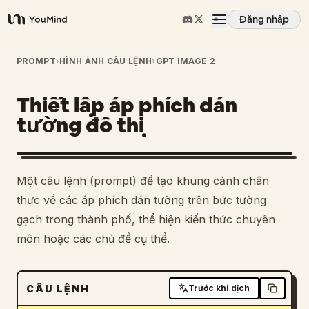
Đăng nhập
YouMind
Tổng quan
PROMPT
›
HÌNH ẢNH CÂU LỆNH
›
GPT IMAGE 2
Thiết lập áp phích dán
Các trường hợp sử dụng
tường đô thị
Kỹ năng
Một câu lệnh (prompt) để tạo khung cảnh chân
Lời nhắc
thực về các áp phích dán tường trên bức tường
gạch trong thành phố, thể hiện kiến thức chuyên
môn hoặc các chủ đề cụ thể.
Giá cả
Tải xuống
CÂU LỆNH
Trước khi dịch