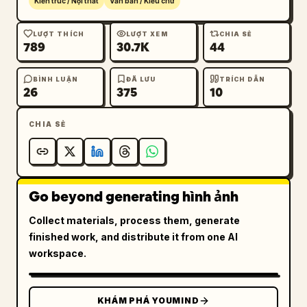
Kiến trúc / Nội thất
Văn bản / Kiểu chữ
LƯỢT THÍCH
LƯỢT XEM
CHIA SẺ
789
30.7K
44
BÌNH LUẬN
ĐÃ LƯU
TRÍCH DẪN
26
375
10
CHIA SẺ
Go beyond generating hình ảnh
Collect materials, process them, generate
finished work, and distribute it from one AI
workspace.
KHÁM PHÁ YOUMIND