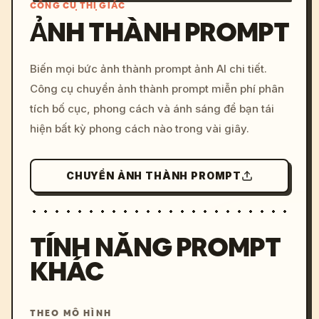
CÔNG CỤ THỊ GIÁC
ẢNH THÀNH PROMPT
/imagine prompt: cinemati
Biến mọi bức ảnh thành prompt ảnh AI chi tiết.
c, cyberpunk sunset, neon
Công cụ chuyển ảnh thành prompt miễn phí phân
colors, 8k --v 6.0
tích bố cục, phong cách và ánh sáng để bạn tái
hiện bất kỳ phong cách nào trong vài giây.
CHUYỂN ẢNH THÀNH PROMPT
TÍNH NĂNG PROMPT
KHÁC
THEO MÔ HÌNH