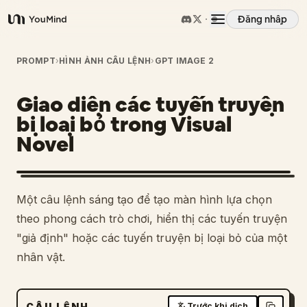
Đăng nhập
YouMind
Tổng quan
PROMPT
›
HÌNH ẢNH CÂU LỆNH
›
GPT IMAGE 2
Giao diện các tuyến truyện
Các trường hợp sử dụng
bị loại bỏ trong Visual
Novel
Kỹ năng
Lời nhắc
Một câu lệnh sáng tạo để tạo màn hình lựa chọn
theo phong cách trò chơi, hiển thị các tuyến truyện
Giá cả
"giả định" hoặc các tuyến truyện bị loại bỏ của một
nhân vật.
Tải xuống
CÂU LỆNH
Trước khi dịch