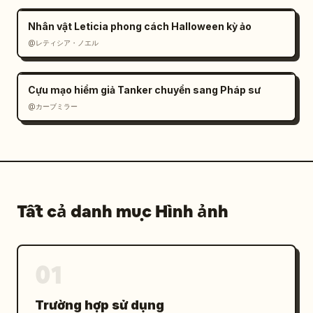
Nhân vật Leticia phong cách Halloween kỳ ảo
@レティシア・ノエル
Cựu mạo hiểm giả Tanker chuyển sang Pháp sư
@カーブミラー
Tất cả danh mục Hình ảnh
01
Trường hợp sử dụng