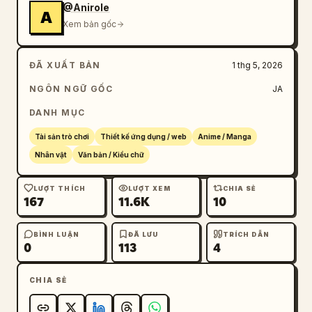
@Anirole
A
Xem bản gốc
ĐÃ XUẤT BẢN
1 thg 5, 2026
NGÔN NGỮ GỐC
JA
DANH MỤC
Tài sản trò chơi
Thiết kế ứng dụng / web
Anime / Manga
Nhân vật
Văn bản / Kiểu chữ
LƯỢT THÍCH
LƯỢT XEM
CHIA SẺ
167
11.6K
10
BÌNH LUẬN
ĐÃ LƯU
TRÍCH DẪN
0
113
4
CHIA SẺ