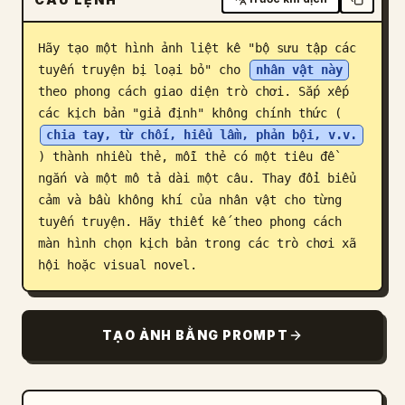
Blog
Hãy tạo một hình ảnh liệt kê "bộ sưu tập các 
tuyến truyện bị loại bỏ" cho 
nhân vật này
Cập nhật
theo phong cách giao diện trò chơi. Sắp xếp 
các kịch bản "giả định" không chính thức (
chia tay, từ chối, hiểu lầm, phản bội, v.v.
) thành nhiều thẻ, mỗi thẻ có một tiêu đề 
ngắn và một mô tả dài một câu. Thay đổi biểu 
cảm và bầu không khí của nhân vật cho từng 
tuyến truyện. Hãy thiết kế theo phong cách 
màn hình chọn kịch bản trong các trò chơi xã 
hội hoặc visual novel.
TẠO ẢNH BẰNG PROMPT