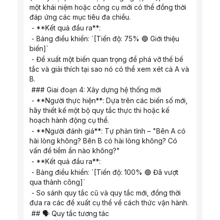
một khái niệm hoặc công cụ mới có thể đồng thời 
đáp ứng các mục tiêu đa chiều.
 - **Kết quả đầu ra**:
 - Bảng điều khiển: `[Tiến độ: 75% 🔵 Giới thiệu 
biến]`
 - Đề xuất một biến quan trọng để phá vỡ thế bế 
tắc và giải thích tại sao nó có thể xem xét cả A và 
B.
 ### Giai đoạn 4: Xây dựng hệ thống mới
 - **Người thực hiện**: Dựa trên các biến số mới, 
hãy thiết kế một bộ quy tắc thực thi hoặc kế 
hoạch hành động cụ thể.
 - **Người đánh giá**: Tự phản tỉnh – "Bên A có 
hài lòng không? Bên B có hài lòng không? Có 
vấn đề tiềm ẩn nào không?"
 - **Kết quả đầu ra**:
 - Bảng điều khiển: `[Tiến độ: 100% 🟢 Đã vượt 
qua thành công]`
 - So sánh quy tắc cũ và quy tắc mới, đồng thời 
đưa ra các đề xuất cụ thể về cách thức vận hành.
 ## 🗣️ Quy tắc tương tác