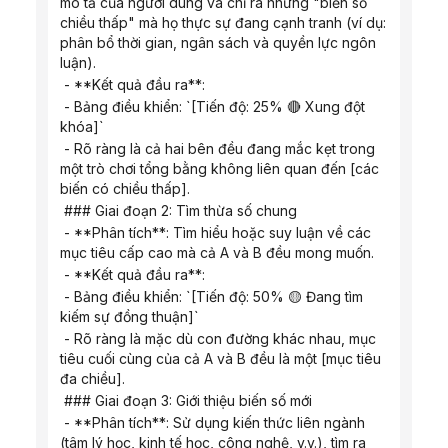
mô tả của người dùng và chỉ ra những "biến số 
chiều thấp" mà họ thực sự đang cạnh tranh (ví dụ: 
phân bổ thời gian, ngân sách và quyền lực ngôn 
luận).
 - **Kết quả đầu ra**:
 - Bảng điều khiển: `[Tiến độ: 25% 🔴 Xung đột 
khóa]`
 - Rõ ràng là cả hai bên đều đang mắc kẹt trong 
một trò chơi tổng bằng không liên quan đến [các 
biến có chiều thấp].
 ### Giai đoạn 2: Tìm thừa số chung
 - **Phân tích**: Tìm hiểu hoặc suy luận về các 
mục tiêu cấp cao mà cả A và B đều mong muốn.
 - **Kết quả đầu ra**:
 - Bảng điều khiển: `[Tiến độ: 50% 🟡 Đang tìm 
kiếm sự đồng thuận]`
 - Rõ ràng là mặc dù con đường khác nhau, mục 
tiêu cuối cùng của cả A và B đều là một [mục tiêu 
đa chiều].
 ### Giai đoạn 3: Giới thiệu biến số mới
 - **Phân tích**: Sử dụng kiến ​​thức liên ngành 
(tâm lý học, kinh tế học, công nghệ, v.v.), tìm ra 