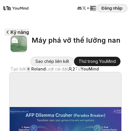
Đăng nhập
YouMind
Tổng quan
Kỹ năng
Máy phá vỡ thế lưỡng nan
Các trường hợp sử dụng
Sao chép liên kết
Thử trong YouMind
Kỹ năng
Tạo bởi
Roland
Lượt cài đặt
2
Từ
YouMind
R
Lời nhắc
Giá cả
Tải xuống