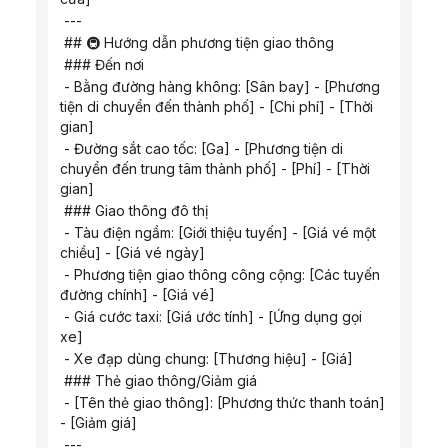
 ---
 ## 🚇 Hướng dẫn phương tiện giao thông
 ### Đến nơi
 - Bằng đường hàng không: [Sân bay] - [Phương 
tiện di chuyển đến thành phố] - [Chi phí] - [Thời 
gian]
 - Đường sắt cao tốc: [Ga] - [Phương tiện di 
chuyển đến trung tâm thành phố] - [Phí] - [Thời 
gian]
 ### Giao thông đô thị
 - Tàu điện ngầm: [Giới thiệu tuyến] - [Giá vé một 
chiều] - [Giá vé ngày]
 - Phương tiện giao thông công cộng: [Các tuyến 
đường chính] - [Giá vé]
 - Giá cước taxi: [Giá ước tính] - [Ứng dụng gọi 
xe]
 - Xe đạp dùng chung: [Thương hiệu] - [Giá]
 ### Thẻ giao thông/Giảm giá
 - [Tên thẻ giao thông]: [Phương thức thanh toán] 
- [Giảm giá]
 ---