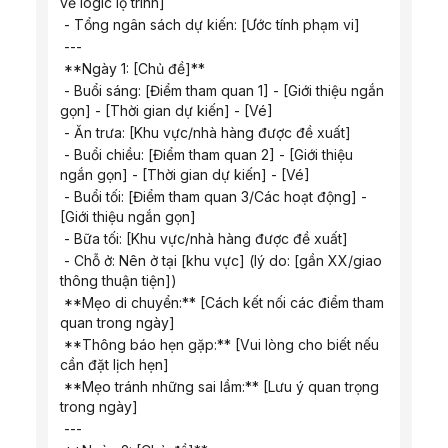
về logic lộ trình]
 - Tổng ngân sách dự kiến: [Ước tính phạm vi]
 ---
 **Ngày 1: [Chủ đề]**
 - Buổi sáng: [Điểm tham quan 1] - [Giới thiệu ngắn 
gọn] - [Thời gian dự kiến] - [Vé]
 - Ăn trưa: [Khu vực/nhà hàng được đề xuất]
 - Buổi chiều: [Điểm tham quan 2] - [Giới thiệu 
ngắn gọn] - [Thời gian dự kiến] - [Vé]
 - Buổi tối: [Điểm tham quan 3/Các hoạt động] - 
[Giới thiệu ngắn gọn]
 - Bữa tối: [Khu vực/nhà hàng được đề xuất]
 - Chỗ ở: Nên ở tại [khu vực] (lý do: [gần XX/giao 
thông thuận tiện])
 **Mẹo di chuyển:** [Cách kết nối các điểm tham 
quan trong ngày]
 **Thông báo hẹn gặp:** [Vui lòng cho biết nếu 
cần đặt lịch hẹn]
 **Mẹo tránh những sai lầm:** [Lưu ý quan trọng 
trong ngày]
 ---