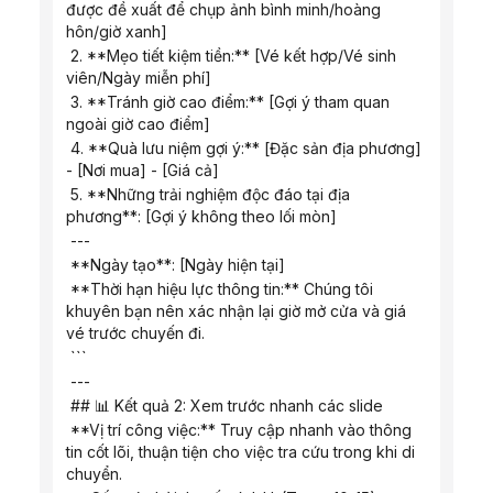
được đề xuất để chụp ảnh bình minh/hoàng 
hôn/giờ xanh]
 2. **Mẹo tiết kiệm tiền:** [Vé kết hợp/Vé sinh 
viên/Ngày miễn phí]
 3. **Tránh giờ cao điểm:** [Gợi ý tham quan 
ngoài giờ cao điểm]
 4. **Quà lưu niệm gợi ý:** [Đặc sản địa phương] 
- [Nơi mua] - [Giá cả]
 5. **Những trải nghiệm độc đáo tại địa 
phương**: [Gợi ý không theo lối mòn]
 ---
 **Ngày tạo**: [Ngày hiện tại]
 **Thời hạn hiệu lực thông tin:** Chúng tôi 
khuyên bạn nên xác nhận lại giờ mở cửa và giá 
vé trước chuyến đi.
 ```
 ---
 ## 📊 Kết quả 2: Xem trước nhanh các slide
 **Vị trí công việc:** Truy cập nhanh vào thông 
tin cốt lõi, thuận tiện cho việc tra cứu trong khi di 
chuyển.