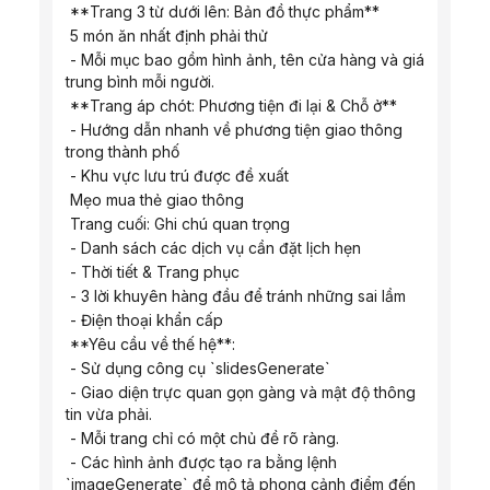
 **Trang 3 từ dưới lên: Bản đồ thực phẩm**
 5 món ăn nhất định phải thử
 - Mỗi mục bao gồm hình ảnh, tên cửa hàng và giá 
trung bình mỗi người.
 **Trang áp chót: Phương tiện đi lại & Chỗ ở**
 - Hướng dẫn nhanh về phương tiện giao thông 
trong thành phố
 - Khu vực lưu trú được đề xuất
 Mẹo mua thẻ giao thông
 Trang cuối: Ghi chú quan trọng
 - Danh sách các dịch vụ cần đặt lịch hẹn
 - Thời tiết & Trang phục
 - 3 lời khuyên hàng đầu để tránh những sai lầm
 - Điện thoại khẩn cấp
 **Yêu cầu về thế hệ**:
 - Sử dụng công cụ `slidesGenerate`
 - Giao diện trực quan gọn gàng và mật độ thông 
tin vừa phải.
 - Mỗi trang chỉ có một chủ đề rõ ràng.
 - Các hình ảnh được tạo ra bằng lệnh 
`imageGenerate` để mô tả phong cảnh điểm đến 