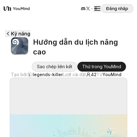
Đăng nhập
YouMind
Tổng quan
Kỹ năng
Hướng dẫn du lịch nâng
Các trường hợp sử dụng
cao
Kỹ năng
Sao chép liên kết
Thử trong YouMind
Tạo bởi
legends-killer
Lượt cài đặt
42
Từ
YouMind
L
Lời nhắc
Giá cả
Tải xuống