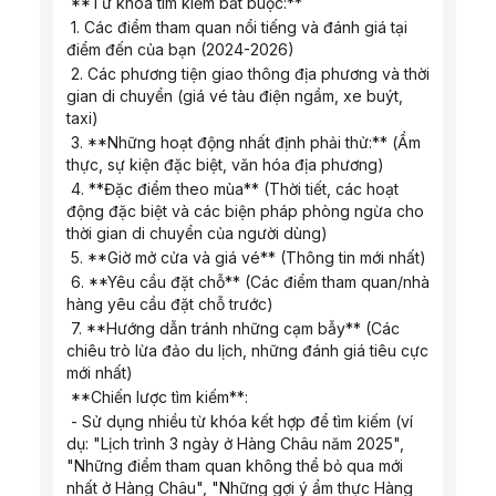
 **Từ khóa tìm kiếm bắt buộc:**
 1. Các điểm tham quan nổi tiếng và đánh giá tại 
điểm đến của bạn (2024-2026)
 2. Các phương tiện giao thông địa phương và thời 
gian di chuyển (giá vé tàu điện ngầm, xe buýt, 
taxi)
 3. **Những hoạt động nhất định phải thử:** (Ẩm 
thực, sự kiện đặc biệt, văn hóa địa phương)
 4. **Đặc điểm theo mùa** (Thời tiết, các hoạt 
động đặc biệt và các biện pháp phòng ngừa cho 
thời gian di chuyển của người dùng)
 5. **Giờ mở cửa và giá vé** (Thông tin mới nhất)
 6. **Yêu cầu đặt chỗ** (Các điểm tham quan/nhà 
hàng yêu cầu đặt chỗ trước)
 7. **Hướng dẫn tránh những cạm bẫy** (Các 
chiêu trò lừa đảo du lịch, những đánh giá tiêu cực 
mới nhất)
 **Chiến lược tìm kiếm**:
 - Sử dụng nhiều từ khóa kết hợp để tìm kiếm (ví 
dụ: "Lịch trình 3 ngày ở Hàng Châu năm 2025", 
"Những điểm tham quan không thể bỏ qua mới 
nhất ở Hàng Châu", "Những gợi ý ẩm thực Hàng 