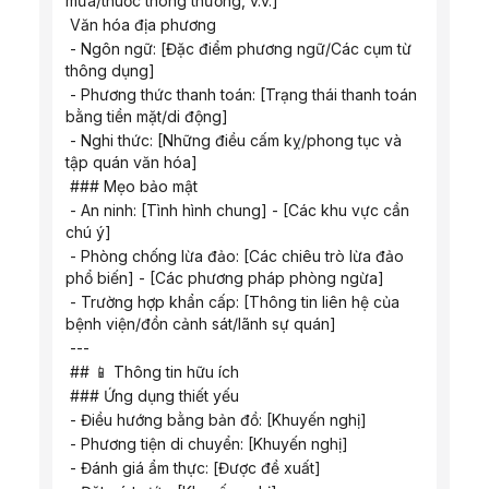
mưa/thuốc thông thường, v.v.]
 Văn hóa địa phương
 - Ngôn ngữ: [Đặc điểm phương ngữ/Các cụm từ 
thông dụng]
 - Phương thức thanh toán: [Trạng thái thanh toán 
bằng tiền mặt/di động]
 - Nghi thức: [Những điều cấm kỵ/phong tục và 
tập quán văn hóa]
 ### Mẹo bảo mật
 - An ninh: [Tình hình chung] - [Các khu vực cần 
chú ý]
 - Phòng chống lừa đảo: [Các chiêu trò lừa đảo 
phổ biến] - [Các phương pháp phòng ngừa]
 - Trường hợp khẩn cấp: [Thông tin liên hệ của 
bệnh viện/đồn cảnh sát/lãnh sự quán]
 ---
 ## 📱 Thông tin hữu ích
 ### Ứng dụng thiết yếu
 - Điều hướng bằng bản đồ: [Khuyến nghị]
 - Phương tiện di chuyển: [Khuyến nghị]
 - Đánh giá ẩm thực: [Được đề xuất]