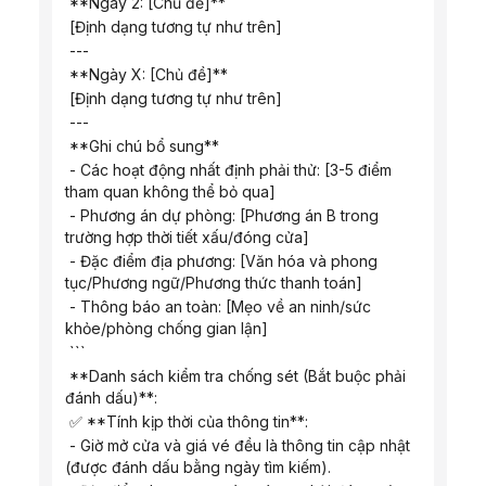
 **Ngày 2: [Chủ đề]**
 [Định dạng tương tự như trên]
 ---
 **Ngày X: [Chủ đề]**
 [Định dạng tương tự như trên]
 ---
 **Ghi chú bổ sung**
 - Các hoạt động nhất định phải thử: [3-5 điểm 
tham quan không thể bỏ qua]
 - Phương án dự phòng: [Phương án B trong 
trường hợp thời tiết xấu/đóng cửa]
 - Đặc điểm địa phương: [Văn hóa và phong 
tục/Phương ngữ/Phương thức thanh toán]
 - Thông báo an toàn: [Mẹo về an ninh/sức 
khỏe/phòng chống gian lận]
 ```
 **Danh sách kiểm tra chống sét (Bắt buộc phải 
đánh dấu)**:
 ✅ **Tính kịp thời của thông tin**:
 - Giờ mở cửa và giá vé đều là thông tin cập nhật 
(được đánh dấu bằng ngày tìm kiếm).