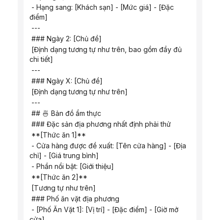
 - Hạng sang: [Khách sạn] - [Mức giá] - [Đặc 
điểm]
 ---
 ### Ngày 2: [Chủ đề]
 [Định dạng tương tự như trên, bao gồm đầy đủ 
chi tiết]
 ---
 ### Ngày X: [Chủ đề]
 [Định dạng tương tự như trên]
 ---
 ## 🍜 Bản đồ ẩm thực
 ### Đặc sản địa phương nhất định phải thử
 **[Thức ăn 1]**
 - Cửa hàng được đề xuất: [Tên cửa hàng] - [Địa 
chỉ] - [Giá trung bình]
 - Phần nổi bật: [Giới thiệu]
 **[Thức ăn 2]**
 [Tương tự như trên]
 ### Phố ăn vặt địa phương
 - [Phố Ăn ​​Vặt 1]: [Vị trí] - [Đặc điểm] - [Giờ mở 
cửa]