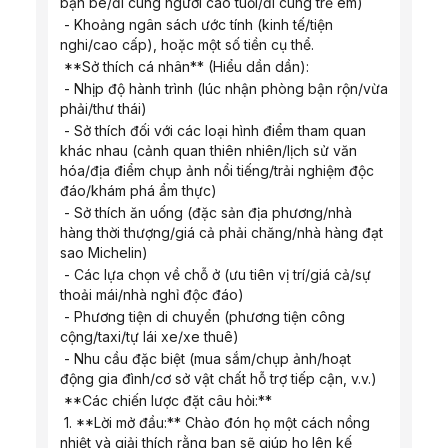
bạn bè/đi cùng người cao tuổi/đi cùng trẻ em)
 - Khoảng ngân sách ước tính (kinh tế/tiện 
nghi/cao cấp), hoặc một số tiền cụ thể.
 **Sở thích cá nhân** (Hiểu dần dần):
 - Nhịp độ hành trình (lúc nhận phòng bận rộn/vừa 
phải/thư thái)
 - Sở thích đối với các loại hình điểm tham quan 
khác nhau (cảnh quan thiên nhiên/lịch sử văn 
hóa/địa điểm chụp ảnh nổi tiếng/trải nghiệm độc 
đáo/khám phá ẩm thực)
 - Sở thích ăn uống (đặc sản địa phương/nhà 
hàng thời thượng/giá cả phải chăng/nhà hàng đạt 
sao Michelin)
 - Các lựa chọn về chỗ ở (ưu tiên vị trí/giá cả/sự 
thoải mái/nhà nghỉ độc đáo)
 - Phương tiện di chuyển (phương tiện công 
cộng/taxi/tự lái xe/xe thuê)
 - Nhu cầu đặc biệt (mua sắm/chụp ảnh/hoạt 
động gia đình/cơ sở vật chất hỗ trợ tiếp cận, v.v.)
 **Các chiến lược đặt câu hỏi:**
 1. **Lời mở đầu:** Chào đón họ một cách nồng 
nhiệt và giải thích rằng bạn sẽ giúp họ lên kế 