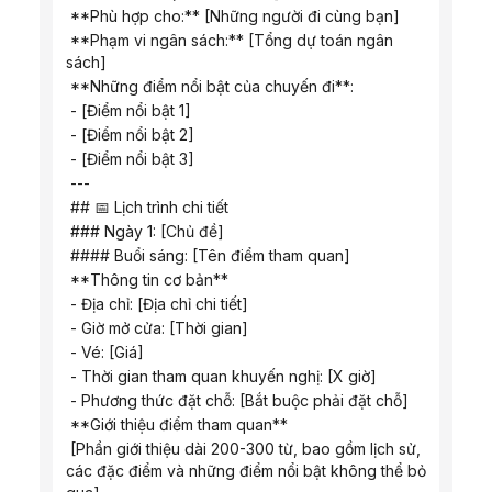
 **Phù hợp cho:** [Những người đi cùng bạn]
 **Phạm vi ngân sách:** [Tổng dự toán ngân 
sách]
 **Những điểm nổi bật của chuyến đi**:
 - [Điểm nổi bật 1]
 - [Điểm nổi bật 2]
 - [Điểm nổi bật 3]
 ---
 ## 📅 ​​​​Lịch trình chi tiết
 ### Ngày 1: [Chủ đề]
 #### Buổi sáng: [Tên điểm tham quan]
 **Thông tin cơ bản**
 - Địa chỉ: [Địa chỉ chi tiết]
 - Giờ mở cửa: [Thời gian]
 - Vé: [Giá]
 - Thời gian tham quan khuyến nghị: [X giờ]
 - Phương thức đặt chỗ: [Bắt buộc phải đặt chỗ]
 **Giới thiệu điểm tham quan**
 [Phần giới thiệu dài 200-300 từ, bao gồm lịch sử, 
các đặc điểm và những điểm nổi bật không thể bỏ 