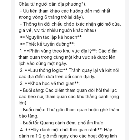
Châu từ người dân địa phương").
 - Ưu tiên tham khảo các hướng dẫn mới nhất 
(trong vòng 6 tháng trở lại đây).
 - Thông tin đối chiếu chéo (xác nhận giờ mở cửa, 
giá vé, v.v. từ nhiều nguồn khác nhau)
 **Nguyên tắc lập kế hoạch**:
 **Thiết kế tuyến đường**:
 1. **Phân vùng theo khu vực địa lý**: Các điểm 
tham quan trong cùng một khu vực sẽ được lên 
lịch vào cùng một ngày.
 2. **Lưu thông logic:** Tránh quay lại và kết nối 
các địa điểm dựa trên bối cảnh địa lý.
 3. **Khoa học về thời gian**:
 - Buổi sáng: Các điểm tham quan đòi hỏi thể lực 
cao (leo núi, tham quan các khu thắng cảnh rộng 
lớn)
 - Buổi chiều: Thư giãn tham quan hoặc ghé thăm 
bảo tàng.
 - Buổi tối: Quang cảnh đêm, phố ẩm thực
 4. **Hãy dành một chút thời gian rảnh**: Hãy 
dành ra 1-2 giờ mỗi ngày cho các hoạt động linh 