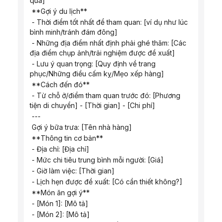
qua]
 **Gợi ý du lịch**
 - Thời điểm tốt nhất để tham quan: [ví dụ như lúc 
bình minh/tránh đám đông]
 - Những địa điểm nhất định phải ghé thăm: [Các 
địa điểm chụp ảnh/trải nghiệm được đề xuất]
 - Lưu ý quan trọng: [Quy định về trang 
phục/Những điều cấm kỵ/Mẹo xếp hàng]
 **Cách đến đó**
 - Từ chỗ ở/điểm tham quan trước đó: [Phương 
tiện di chuyển] - [Thời gian] - [Chi phí]
 ---
 Gợi ý bữa trưa: [Tên nhà hàng]
 **Thông tin cơ bản**
 - Địa chỉ: [Địa chỉ]
 - Mức chi tiêu trung bình mỗi người: [Giá]
 - Giờ làm việc: [Thời gian]
 - Lịch hẹn được đề xuất: [Có cần thiết không?]
 **Món ăn gợi ý**
 - [Món 1]: [Mô tả]
 - [Món 2]: [Mô tả]