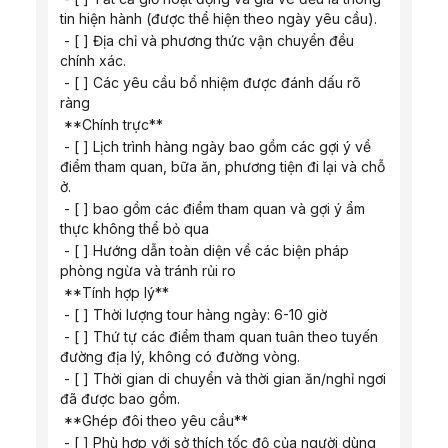
tin hiện hành (được thể hiện theo ngày yêu cầu).
 - [ ] Địa chỉ và phương thức vận chuyển đều 
chính xác.
 - [ ] Các yêu cầu bổ nhiệm được đánh dấu rõ 
ràng
 **Chính trực**
 - [ ] Lịch trình hàng ngày bao gồm các gợi ý về 
điểm tham quan, bữa ăn, phương tiện đi lại và chỗ 
ở.
 - [ ] bao gồm các điểm tham quan và gợi ý ẩm 
thực không thể bỏ qua
 - [ ] Hướng dẫn toàn diện về các biện pháp 
phòng ngừa và tránh rủi ro
 **Tính hợp lý**
 - [ ] Thời lượng tour hàng ngày: 6-10 giờ
 - [ ] Thứ tự các điểm tham quan tuân theo tuyến 
đường địa lý, không có đường vòng.
 - [ ] Thời gian di chuyển và thời gian ăn/nghỉ ngơi 
đã được bao gồm.
 **Ghép đôi theo yêu cầu**
 - [ ] Phù hợp với sở thích tốc độ của người dùng 