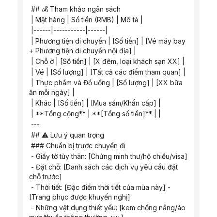
 ## 💰 Tham khảo ngân sách
 | Mặt hàng | Số tiền (RMB) | Mô tả |
 |------|-----------|------|
 | Phương tiện di chuyển | [Số tiền] | [Vé máy bay 
+ Phương tiện di chuyển nội địa] |
 | Chỗ ở | [Số tiền] | [X đêm, loại khách sạn XX] |
 | Vé | [Số lượng] | [Tất cả các điểm tham quan] |
 | Thực phẩm và Đồ uống | [Số lượng] | [XX bữa 
ăn mỗi ngày] |
 | Khác | [Số tiền] | [Mua sắm/Khẩn cấp] |
 | **Tổng cộng** | **[Tổng số tiền]** | |
 ---
 ## ⚠️ Lưu ý quan trọng
 ### Chuẩn bị trước chuyến đi
 - Giấy tờ tùy thân: [Chứng minh thư/hộ chiếu/visa]
 - Đặt chỗ: [Danh sách các dịch vụ yêu cầu đặt 
chỗ trước]
 - Thời tiết: [Đặc điểm thời tiết của mùa này] - 
[Trang phục được khuyến nghị]
 - Những vật dụng thiết yếu: [kem chống nắng/áo 