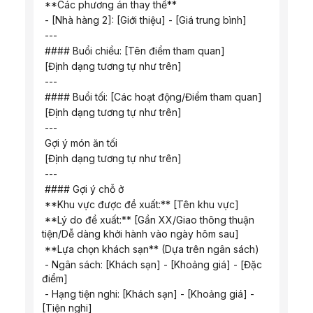
 **Các phương án thay thế**
 - [Nhà hàng 2]: [Giới thiệu] - [Giá trung bình]
 ---
 #### Buổi chiều: [Tên điểm tham quan]
 [Định dạng tương tự như trên]
 ---
 #### Buổi tối: [Các hoạt động/Điểm tham quan]
 [Định dạng tương tự như trên]
 ---
 Gợi ý món ăn tối
 [Định dạng tương tự như trên]
 ---
 #### Gợi ý chỗ ở
 **Khu vực được đề xuất:** [Tên khu vực]
 **Lý do đề xuất:** [Gần XX/Giao thông thuận 
tiện/Dễ dàng khởi hành vào ngày hôm sau]
 **Lựa chọn khách sạn** (Dựa trên ngân sách)
 - Ngân sách: [Khách sạn] - [Khoảng giá] - [Đặc 
điểm]
 - Hạng tiện nghi: [Khách sạn] - [Khoảng giá] - 
[Tiện nghi]