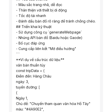
 - Màu sắc trang nhã, dễ đọc
 - Thân thiện với thiết bị di động
 - Tốc độ tải nhanh
 - Đánh dấu bản đồ rõ ràng để tránh chồng chéo.
 ## Triển khai kỹ thuật
 - Sử dụng công cụ `generateWebpage`
 - Nhúng API bản đồ (Baidu hoặc Gaode)
 - Bố cục đáp ứng
 - Cung cấp liên kết "Mở điều hướng"
 ```
 **Ví dụ về cấu trúc dữ liệu:**
 văn bản thuần túy
 const tripData = {
 Điểm đến: Hàng Châu
 ngày: 3,
 tuyến đường: [
 {
 Ngày 1,
 Chủ đề: "Chuyến tham quan văn hóa Hồ Tây"
 màu: "#4A90E2",