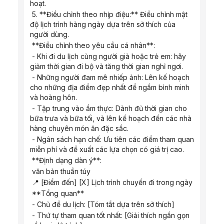
hoạt.
 5. **Điều chỉnh theo nhịp điệu:** Điều chỉnh mật 
độ lịch trình hàng ngày dựa trên sở thích của 
người dùng.
 **Điều chỉnh theo yêu cầu cá nhân**:
 - Khi đi du lịch cùng người già hoặc trẻ em: hãy 
giảm thời gian đi bộ và tăng thời gian nghỉ ngơi.
 - Những người đam mê nhiếp ảnh: Lên kế hoạch 
cho những địa điểm đẹp nhất để ngắm bình minh 
và hoàng hôn.
 - Tập trung vào ẩm thực: Dành đủ thời gian cho 
bữa trưa và bữa tối, và lên kế hoạch đến các nhà 
hàng chuyên món ăn đặc sắc.
 - Ngân sách hạn chế: Ưu tiên các điểm tham quan 
miễn phí và đề xuất các lựa chọn có giá trị cao.
 **Định dạng dàn ý**:
 văn bản thuần túy
 📍 [Điểm đến] [X] Lịch trình chuyến đi trong ngày
 **Tổng quan**
 - Chủ đề du lịch: [Tóm tắt dựa trên sở thích]
 - Thứ tự tham quan tốt nhất: [Giải thích ngắn gọn 