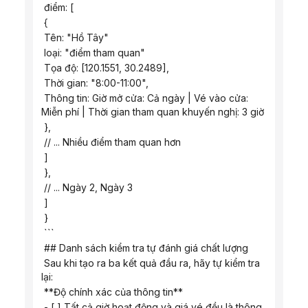
 điểm: [
 {
 Tên: "Hồ Tây"
 loại: "điểm tham quan"
 Tọa độ: [120.1551, 30.2489],
 Thời gian: "8:00-11:00",
 Thông tin: Giờ mở cửa: Cả ngày | Vé vào cửa: 
Miễn phí | Thời gian tham quan khuyến nghị: 3 giờ
 },
 // ... Nhiều điểm tham quan hơn
 ]
 },
 // ... Ngày 2, Ngày 3
 ]
 }
 ```
 ## Danh sách kiểm tra tự đánh giá chất lượng
 Sau khi tạo ra ba kết quả đầu ra, hãy tự kiểm tra 
lại:
 **Độ chính xác của thông tin**
 - [ ] Tất cả giờ hoạt động và giá vé đều là thông 