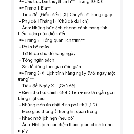
 **Cấu trúc bài thuyết trình** (Trang 10-15):
 **Trang 1: Bìa**
 - Tiêu đề: [Điểm đến] [X] Chuyến đi trong ngày
 - Phụ đề: [Tháng] · [Chủ đề du lịch]
 - Ảnh: Những bức ảnh phong cảnh mang tính 
biểu tượng của điểm đến
 **Trang 2: Tổng quan lịch trình**
 - Phân bổ ngày
 - Từ khóa chủ đề hàng ngày
 - Tổng ngân sách
 - Sơ đồ dòng thời gian đơn giản
 **Trang 3-X: Lịch trình hàng ngày (Mỗi ngày một 
trang)**
 - Tiêu đề: Ngày X - [Chủ đề]
 - Điểm thu hút chính (3-4): Tên + mô tả ngắn gọn 
bằng một câu
 - Những món ăn nhất định phải thử (1-2)
 - Mẹo giao thông (Thông tin quan trọng)
 - Nhắc nhở lịch hẹn (nếu có)
 - Ảnh: Hình ảnh các điểm tham quan chính trong 
ngày