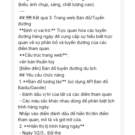
(kiểu: ảnh chụp, sáng, chất lượng cao).
 ---
 ## 🗺️ Kết quả 3: Trang web Bản đồ/Tuyến 
đường
 **Định vị vai trò:** Trực quan hóa các tuyến 
đường hàng ngày để cung cấp sự hiểu biết trực 
quan về sự phân bố và tuyến đường của các 
điểm tham quan.
 **Cấu trúc trang web**:
 văn bản thuần túy
 [Điểm đến] Bản đồ tuyến đường du lịch
 ## Yêu cầu chức năng
 1. **Bản đồ tương tác** (sử dụng API Bản đồ 
Baidu/Gaode)
 - Đánh dấu vị trí của tất cả các điểm tham quan
 - Các màu sắc khác nhau dùng để phân biệt lịch 
trình hàng ngày.
 Nhấp vào điểm đánh dấu để hiển thị tên điểm 
tham quan, mô tả và giờ mở cửa.
 2. **Hiển thị lộ trình hàng ngày**
 - Ngày 1/2/3... Đổi thẻ