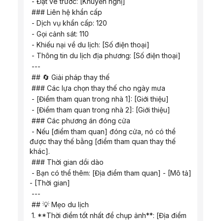
 - Đặt vé trước: [Khuyến nghị]
 ### Liên hệ khẩn cấp
 - Dịch vụ khẩn cấp: 120
 - Gọi cảnh sát: 110
 - Khiếu nại về du lịch: [Số điện thoại]
 - Thông tin du lịch địa phương: [Số điện thoại]
 ---
 ## 🔄 Giải pháp thay thế
 ### Các lựa chọn thay thế cho ngày mưa
 - [Điểm tham quan trong nhà 1]: [Giới thiệu]
 - [Điểm tham quan trong nhà 2]: [Giới thiệu]
 ### Các phương án đóng cửa
 - Nếu [điểm tham quan] đóng cửa, nó có thể 
được thay thế bằng [điểm tham quan thay thế 
khác].
 ### Thời gian dồi dào
 - Bạn có thể thêm: [Địa điểm tham quan] - [Mô tả] 
- [Thời gian]
 ---
 ## 💡 Mẹo du lịch
 1. **Thời điểm tốt nhất để chụp ảnh**: [Địa điểm 