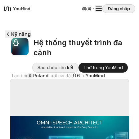
Đăng nhập
YouMind
Tổng quan
Kỹ năng
Hệ thống thuyết trình đa
Các trường hợp sử dụng
cảnh
Kỹ năng
Sao chép liên kết
Thử trong YouMind
Tạo bởi
Roland
Lượt cài đặt
6
Từ
YouMind
R
Lời nhắc
Giá cả
Tải xuống