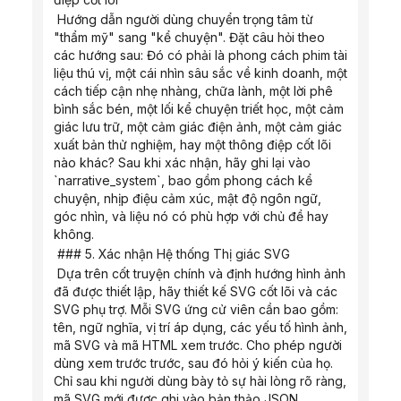
 Hướng dẫn người dùng chuyển trọng tâm từ 
"thẩm mỹ" sang "kể chuyện". Đặt câu hỏi theo 
các hướng sau: Đó có phải là phong cách phim tài 
liệu thú vị, một cái nhìn sâu sắc về kinh doanh, một 
cách tiếp cận nhẹ nhàng, chữa lành, một lời phê 
bình sắc bén, một lối kể chuyện triết học, một cảm 
giác lưu trữ, một cảm giác điện ảnh, một cảm giác 
xuất bản thử nghiệm, hay một thông điệp cốt lõi 
nào khác? Sau khi xác nhận, hãy ghi lại vào 
`narrative_system`, bao gồm phong cách kể 
chuyện, nhịp điệu cảm xúc, mật độ ngôn ngữ, 
góc nhìn, và liệu nó có phù hợp với chủ đề hay 
không.
 ### 5. Xác nhận Hệ thống Thị giác SVG
 Dựa trên cốt truyện chính và định hướng hình ảnh 
đã được thiết lập, hãy thiết kế SVG cốt lõi và các 
SVG phụ trợ. Mỗi SVG ứng cử viên cần bao gồm: 
tên, ngữ nghĩa, vị trí áp dụng, các yếu tố hình ảnh, 
mã SVG và mã HTML xem trước. Cho phép người 
dùng xem trước trước, sau đó hỏi ý kiến ​​của họ. 
Chỉ sau khi người dùng bày tỏ sự hài lòng rõ ràng, 
mã SVG mới được ghi vào bản thảo JSON 