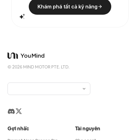
Khám phá tất cả kỹ năng
©
2026
MIND MOTOR PTE. LTD.
Gợi nhắc
Tài nguyên