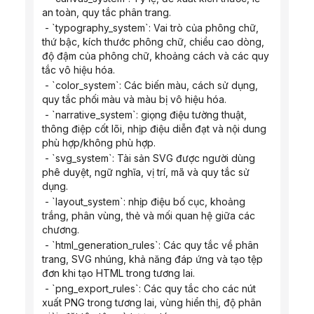
an toàn, quy tắc phân trang.
 - `typography_system`: Vai trò của phông chữ, 
thứ bậc, kích thước phông chữ, chiều cao dòng, 
độ đậm của phông chữ, khoảng cách và các quy 
tắc vô hiệu hóa.
 - `color_system`: Các biến màu, cách sử dụng, 
quy tắc phối màu và màu bị vô hiệu hóa.
 - `narrative_system`: giọng điệu tường thuật, 
thông điệp cốt lõi, nhịp điệu diễn đạt và nội dung 
phù hợp/không phù hợp.
 - `svg_system`: Tài sản SVG được người dùng 
phê duyệt, ngữ nghĩa, vị trí, mã và quy tắc sử 
dụng.
 - `layout_system`: nhịp điệu bố cục, khoảng 
trắng, phân vùng, thẻ và mối quan hệ giữa các 
chương.
 - `html_generation_rules`: Các quy tắc về phân 
trang, SVG nhúng, khả năng đáp ứng và tạo tệp 
đơn khi tạo HTML trong tương lai.
 - `png_export_rules`: Các quy tắc cho các nút 
xuất PNG trong tương lai, vùng hiển thị, độ phân 