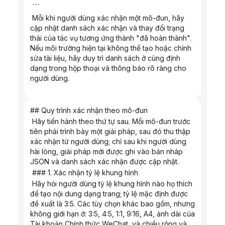
 ```
 Mỗi khi người dùng xác nhận một mô-đun, hãy 
cập nhật danh sách xác nhận và thay đổi trạng 
thái của tác vụ tương ứng thành "đã hoàn thành". 
Nếu môi trường hiện tại không thể tạo hoặc chỉnh 
sửa tài liệu, hãy duy trì danh sách ở cùng định 
dạng trong hộp thoại và thông báo rõ ràng cho 
người dùng.
## Quy trình xác nhận theo mô-đun
 Hãy tiến hành theo thứ tự sau. Mỗi mô-đun trước 
tiên phải trình bày một giải pháp, sau đó thu thập 
xác nhận từ người dùng; chỉ sau khi người dùng 
hài lòng, giải pháp mới được ghi vào bản nháp 
JSON và danh sách xác nhận được cập nhật.
 ### 1. Xác nhận tỷ lệ khung hình
 Hãy hỏi người dùng tỷ lệ khung hình nào họ thích 
để tạo nội dung dạng trang; tỷ lệ mặc định được 
đề xuất là 3:5. Các tùy chọn khác bao gồm, nhưng 
không giới hạn ở: 3:5, 4:5, 1:1, 9:16, A4, ảnh dài của 
Tài khoản Chính thức WeChat, và chiều rộng và 