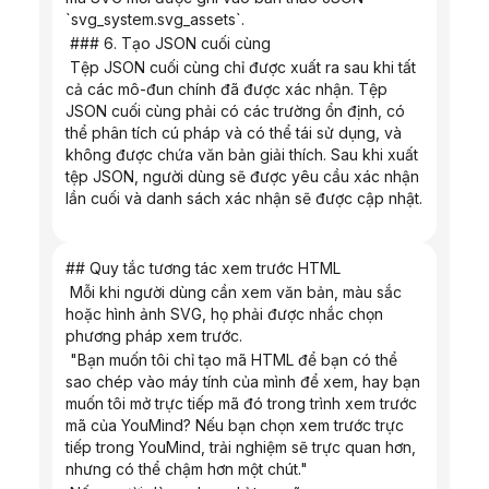
`svg_system.svg_assets`.
 ### 6. Tạo JSON cuối cùng
 Tệp JSON cuối cùng chỉ được xuất ra sau khi tất 
cả các mô-đun chính đã được xác nhận. Tệp 
JSON cuối cùng phải có các trường ổn định, có 
thể phân tích cú pháp và có thể tái sử dụng, và 
không được chứa văn bản giải thích. Sau khi xuất 
tệp JSON, người dùng sẽ được yêu cầu xác nhận 
lần cuối và danh sách xác nhận sẽ được cập nhật.
## Quy tắc tương tác xem trước HTML
 Mỗi khi người dùng cần xem văn bản, màu sắc 
hoặc hình ảnh SVG, họ phải được nhắc chọn 
phương pháp xem trước.
 "Bạn muốn tôi chỉ tạo mã HTML để bạn có thể 
sao chép vào máy tính của mình để xem, hay bạn 
muốn tôi mở trực tiếp mã đó trong trình xem trước 
mã của YouMind? Nếu bạn chọn xem trước trực 
tiếp trong YouMind, trải nghiệm sẽ trực quan hơn, 
nhưng có thể chậm hơn một chút."