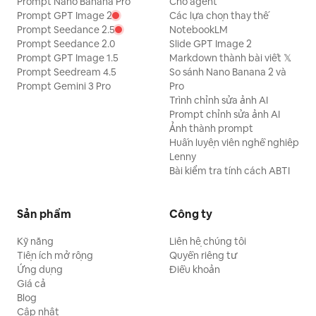
Prompt Nano Banana Pro
Cho agent
Prompt GPT Image 2
Các lựa chọn thay thế
Prompt Seedance 2.5
NotebookLM
Prompt Seedance 2.0
Slide GPT Image 2
Prompt GPT Image 1.5
Markdown thành bài viết 𝕏
Prompt Seedream 4.5
So sánh Nano Banana 2 và
Prompt Gemini 3 Pro
Pro
Trình chỉnh sửa ảnh AI
Prompt chỉnh sửa ảnh AI
Ảnh thành prompt
Huấn luyện viên nghề nghiệp
Lenny
Bài kiểm tra tính cách ABTI
Sản phẩm
Công ty
Kỹ năng
Liên hệ chúng tôi
Tiện ích mở rộng
Quyền riêng tư
Ứng dụng
Điều khoản
Giá cả
Blog
Cập nhật