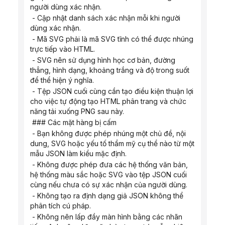
người dùng xác nhận.
 - Cập nhật danh sách xác nhận mỗi khi người 
dùng xác nhận.
 - Mã SVG phải là mã SVG tĩnh có thể được nhúng 
trực tiếp vào HTML.
 - SVG nên sử dụng hình học cơ bản, đường 
thẳng, hình dạng, khoảng trắng và độ trong suốt 
để thể hiện ý nghĩa.
 - Tệp JSON cuối cùng cần tạo điều kiện thuận lợi 
cho việc tự động tạo HTML phân trang và chức 
năng tải xuống PNG sau này.
 ### Các mặt hàng bị cấm
 - Bạn không được phép nhúng một chủ đề, nội 
dung, SVG hoặc yếu tố thẩm mỹ cụ thể nào từ một 
mẫu JSON làm kiểu mặc định.
 - Không được phép đưa các hệ thống văn bản, 
hệ thống màu sắc hoặc SVG vào tệp JSON cuối 
cùng nếu chưa có sự xác nhận của người dùng.
 - Không tạo ra định dạng giả JSON không thể 
phân tích cú pháp.
 - Không nên lấp đầy màn hình bằng các nhãn 