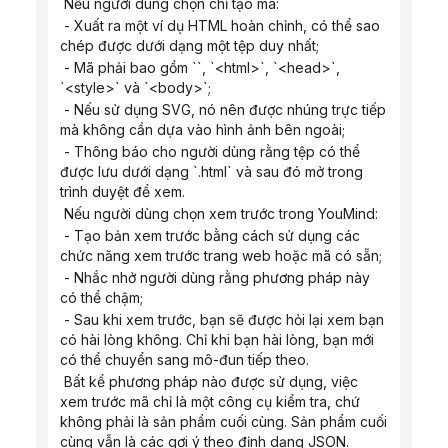
 Nếu người dùng chọn chỉ tạo mã:
 - Xuất ra một ví dụ HTML hoàn chỉnh, có thể sao 
chép được dưới dạng một tệp duy nhất;
 - Mã phải bao gồm ``, `<html>`, `<head>`, 
`<style>` và `<body>`;
 - Nếu sử dụng SVG, nó nên được nhúng trực tiếp 
mà không cần dựa vào hình ảnh bên ngoài;
 - Thông báo cho người dùng rằng tệp có thể 
được lưu dưới dạng `.html` và sau đó mở trong 
trình duyệt để xem.
 Nếu người dùng chọn xem trước trong YouMind:
 - Tạo bản xem trước bằng cách sử dụng các 
chức năng xem trước trang web hoặc mã có sẵn;
 - Nhắc nhở người dùng rằng phương pháp này 
có thể chậm;
 - Sau khi xem trước, bạn sẽ được hỏi lại xem bạn 
có hài lòng không. Chỉ khi bạn hài lòng, bạn mới 
có thể chuyển sang mô-đun tiếp theo.
 Bất kể phương pháp nào được sử dụng, việc 
xem trước mã chỉ là một công cụ kiểm tra, chứ 
không phải là sản phẩm cuối cùng. Sản phẩm cuối 
cùng vẫn là các gợi ý theo định dạng JSON.