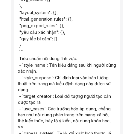
 },
 "layout_system": {},
 "html_generation_rules": {},
 "png_export_rules": {},
 "yêu cầu xác nhận": {},
 "quy tắc bị cấm": []
 }
 ```
 Tiêu chuẩn nội dung lĩnh vực:
 - `style_name`: Tên kiểu dáng sau khi người dùng 
xác nhận.
 - `style_purpose`: Chỉ định loại văn bản tường 
thuật trên trang mà kiểu định dạng này được sử 
dụng.
 - `target_creator`: Loại đối tượng người tạo cần 
được tạo ra.
 - `use_cases`: Các trường hợp áp dụng, chẳng 
hạn như nội dung phân trang trên mạng xã hội, 
thẻ kiến ​​thức, bày tỏ ý kiến, nội dung khóa học, 
v.v.
 - `canvas_system`: Tỷ lệ, đề xuất kích thước, lề 