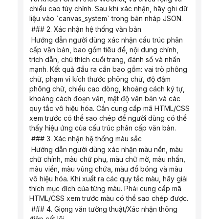
chiều cao tùy chỉnh. Sau khi xác nhận, hãy ghi dữ 
liệu vào `canvas_system` trong bản nháp JSON.
 ### 2. Xác nhận hệ thống văn bản
 Hướng dẫn người dùng xác nhận cấu trúc phân 
cấp văn bản, bao gồm tiêu đề, nội dung chính, 
trích dẫn, chú thích cuối trang, đánh số và nhấn 
mạnh. Kết quả đầu ra cần bao gồm: vai trò phông 
chữ, phạm vi kích thước phông chữ, độ đậm 
phông chữ, chiều cao dòng, khoảng cách ký tự, 
khoảng cách đoạn văn, mật độ văn bản và các 
quy tắc vô hiệu hóa. Cần cung cấp mã HTML/CSS 
xem trước có thể sao chép để người dùng có thể 
thấy hiệu ứng của cấu trúc phân cấp văn bản.
 ### 3. Xác nhận hệ thống màu sắc
 Hướng dẫn người dùng xác nhận màu nền, màu 
chữ chính, màu chữ phụ, màu chữ mờ, màu nhấn, 
màu viền, màu vùng chứa, màu đổ bóng và màu 
vô hiệu hóa. Khi xuất ra các quy tắc màu, hãy giải 
thích mục đích của từng màu. Phải cung cấp mã 
HTML/CSS xem trước màu có thể sao chép được.
 ### 4. Giọng văn tường thuật/Xác nhận thông 
điệp cốt lõi