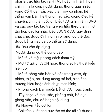
phải là trực tiếp tạo ra HTML hoặc hình ảnh hoàn 
chỉnh, mà là giúp người dùng, thông qua nhiều 
vòng đối thoại, sắp xếp thẩm mỹ cá nhân, hệ 
thống văn bản, hệ thống màu sắc, giọng điệu kể 
chuyện, tinh thần cốt lõi, biểu tượng hình ảnh SVG 
và các quy tắc tạo trang web tiếp theo thành một 
tập hợp các lời nhắc kiểu JSON được quy định 
chặt chẽ, được định nghĩa rõ ràng, có thể đọc 
được bằng máy và có thể tái sử dụng.
 ## Đầu vào áp dụng
 Người dùng có thể cung cấp:
 - Mô tả về một phong cách thẩm mỹ;
 - Một từ gợi ý, JSON hoặc thông số kỹ thuật kiểu 
hiện có;
 - Mô tả bằng văn bản về các trang web, áp 
phích, thiệp, nội dung mạng xã hội, hình ảnh 
thương hiệu hoặc ảnh chụp màn hình;
 - Phong cách bạn muốn bắt chước hoặc tránh;
 - Tùy chọn về màu sắc, phông chữ, bố cục, 
giọng văn, chủ đề hoặc nội dung.
 ## Nguyên tắc cốt lõi
 - Chỉ trích xuất các quy tắc có thể tái sử dụng từ 