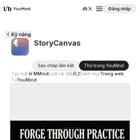
Đăng nhập
YouMind
Tổng quan
Kỹ năng
StoryCanvas
Các trường hợp sử dụng
Sao chép liên kết
Thử trong YouMind
Kỹ năng
Tạo bởi
MMind
Lượt cài đặt
2
Danh mục
Trang web
M
Từ
YouMind
Lời nhắc
Giá cả
Tải xuống