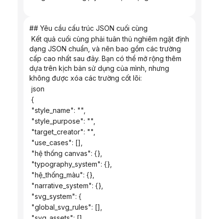
## Yêu cầu cấu trúc JSON cuối cùng
 Kết quả cuối cùng phải tuân thủ nghiêm ngặt định 
dạng JSON chuẩn, và nên bao gồm các trường 
cấp cao nhất sau đây. Bạn có thể mở rộng thêm 
dựa trên kịch bản sử dụng của mình, nhưng 
không được xóa các trường cốt lõi:
 json
 {
 "style_name": "",
 "style_purpose": "",
 "target_creator": "",
 "use_cases": [],
 "hệ thống canvas": {},
 "typography_system": {},
 "hệ_thống_màu": {},
 "narrative_system": {},
 "svg_system": {
 "global_svg_rules": [],
 "svg_assets": []