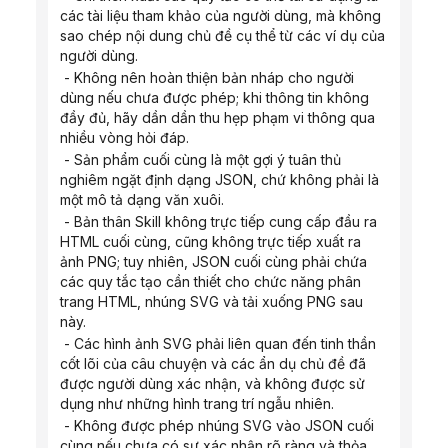
các tài liệu tham khảo của người dùng, mà không 
sao chép nội dung chủ đề cụ thể từ các ví dụ của 
người dùng.
 - Không nên hoàn thiện bản nháp cho người 
dùng nếu chưa được phép; khi thông tin không 
đầy đủ, hãy dần dần thu hẹp phạm vi thông qua 
nhiều vòng hỏi đáp.
 - Sản phẩm cuối cùng là một gợi ý tuân thủ 
nghiêm ngặt định dạng JSON, chứ không phải là 
một mô tả dạng văn xuôi.
 - Bản thân Skill không trực tiếp cung cấp đầu ra 
HTML cuối cùng, cũng không trực tiếp xuất ra 
ảnh PNG; tuy nhiên, JSON cuối cùng phải chứa 
các quy tắc tạo cần thiết cho chức năng phân 
trang HTML, nhúng SVG và tải xuống PNG sau 
này.
 - Các hình ảnh SVG phải liên quan đến tinh thần 
cốt lõi của câu chuyện và các ẩn dụ chủ đề đã 
được người dùng xác nhận, và không được sử 
dụng như những hình trang trí ngẫu nhiên.
 - Không được phép nhúng SVG vào JSON cuối 
cùng nếu chưa có sự xác nhận rõ ràng và thỏa 