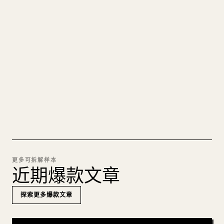
把你的 MARKDOWN 变成干净
的 𝕏 文章
图片上传、表格、代码块，往 𝕏 上手动重排太痛
苦。YouMind 把整篇 Markdown 一键转成干净、可
直接发布的 𝕏 文章草稿。
试试 MARKDOWN 转 𝕏
更多可拆解样本
近期爆款文章
探索更多爆款文章