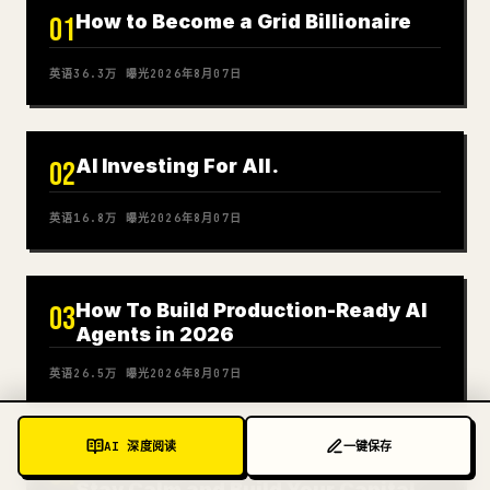
How to Become a Grid Billionaire
01
英语
36.3万
曝光
2026年8月07日
AI Investing For All.
02
英语
16.8万
曝光
2026年8月07日
How To Build Production-Ready AI
03
Agents in 2026
英语
26.5万
曝光
2026年8月07日
AI 深度阅读
一键保存
Kioxia Will Have Another Big Rally:
04
Stay Calm and Build Your Capital