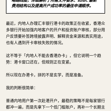
略路线图，详细解析了所需文件要求、HSBC 最新
费用结构以及提高开户成功率的最佳申请顺序。
博客
更新
最近，内地人办理汇丰银行港卡的政策正在收紧，香港众
多银行开始加强内地客户的开户和投资账户审核，部分用
户反馈要补签跨境披露声明、解释资金来源和真实用途，
也有人遇到开卡审核失败的情况。
这不等于「内地人不能去香港办卡」，但它说明一个趋
势：港卡窗口还在，但规则正在变紧。
所以现在办港卡，拼的不是玄学，而是准备。
我的判断很简单：
普通内地用户第一次赴港开户，最稳的策略不是每家银行
都冲一遍，而是先拿下一个低门槛账户，再补一个长期主