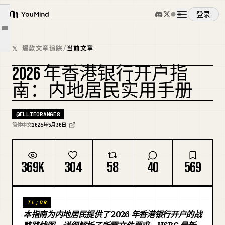
一、先给结论：新手优先开这两个
登录
YouMind
二、出发前准备清单
文章大纲
概览
三、到港后先做这 5 件事
𝕏 爆款文章追踪
/
当前文章
四、第一优先级：ZA Bank
2026 年香港银行开户指
使用案例
五、第二优先级：汇丰（hsbc） One
复刻封面
南：内地居民实用手册
六、中银香港：能开，但不要只看旧经验
技能
@
ELLIEORANGE8
简体中文
2026年5月30日
提示词
369K
304
58
40
569
定价
TL;DR
下载
本指南为内地居民提供了 2026 年香港银行开户的战