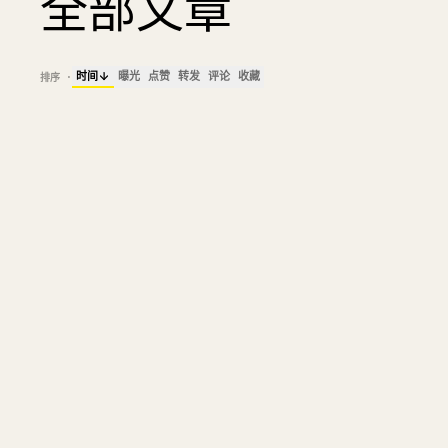
全部文章
时间
曝光
点赞
转发
评论
收藏
排序
·
01
感谢！一位 Y Combinator 
被深深震撼
144K
37
3
6
8
@
JASONFREEDMAN
5天前
03
Aeon Style Online 产品页面摘要