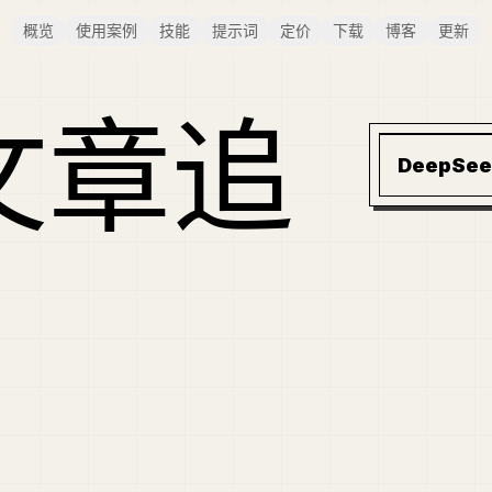
概览
使用案例
技能
提示词
定价
下载
博客
更新
文章追
DeepS
路线图与 A