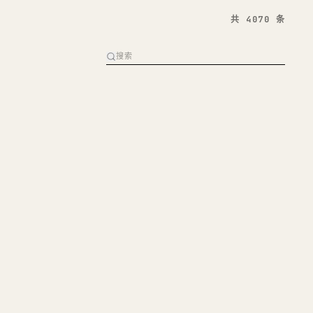
共 4070 条
日语
胺排毒法：重置大脑疲劳，找回专注力
0
267
5天前
拆解爆款
AI 深度阅读
英语
: E-Day Gameplay Updates