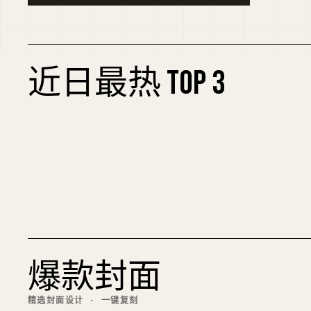
近日最热 TOP 3
01
为什么大家突然开始讨厌梅西：一场舆论宣传
的深度剖析
英语
1971.9万
曝光
2周前
爆款封面
精选封面设计 · 一键复刻