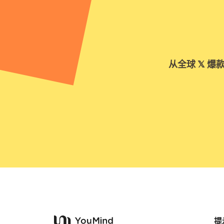
从全球 𝕏
提