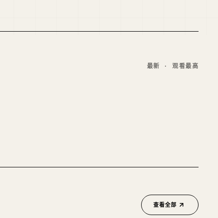
最新 · 观看最高
03
如何记住你读过的所有内容（别再死记硬背
了）
英语
1175万
曝光
2周前
查看全部