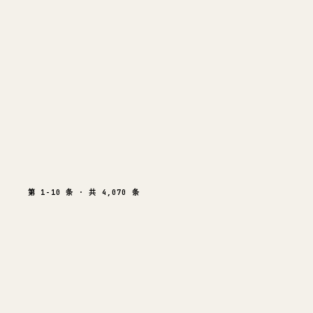
09
BitMart 的崩盘：并非管理不
跑路骗局
137K
444
117
69
169
@
BITMARTHUANQIAN
6天前
第 1-10 条 · 共 4,070 条