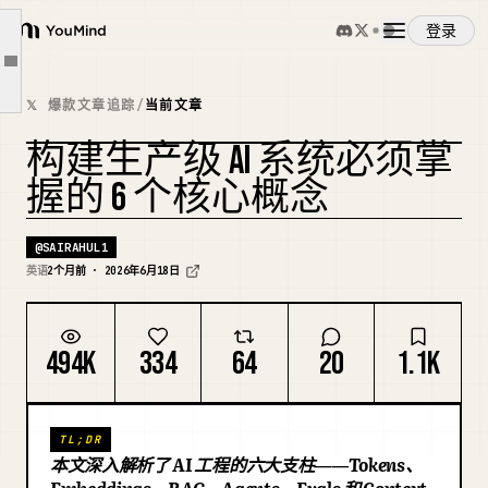
3. RAG（检索增强生成）
登录
YouMind
4. Agent 循环
文章大纲
概览
5. 评估 (Evals)
𝕏 爆款文章追踪
/
当前文章
6. 上下文工程
构建生产级 AI 系统必须掌
使用案例
这 6 个概念如何形成一个系统
复刻封面
握的 6 个核心概念
从哪里开始
技能
最后的真心话
@
SAIRAHUL1
英语
2个月前 · 2026年6月18日
提示词
494K
334
64
20
1.1K
定价
TL;DR
下载
本文深入解析了 AI 工程的六大支柱——Tokens、