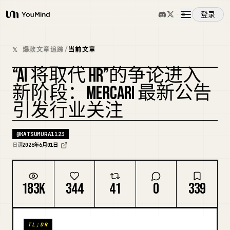
登录
YouMind
概览
𝕏 爆款文章追踪
/
当前文章
“AI 将取代 HR”的争论进入
使用案例
新阶段：MERCARI 最新公告
引发行业关注
技能
@
KATSUMURA1123
提示词
日语
2026年6月01日
定价
183K
344
41
0
339
下载
TL;DR