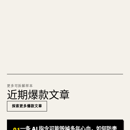
的 𝕏 文章
图片上传、表格、代码块，往 𝕏 上手动重排太痛
苦。YouMind 把整篇 Markdown 一键转成干净、可
直接发布的 𝕏 文章草稿。
试试 MARKDOWN 转 𝕏
更多可拆解样本
近期爆款文章
探索更多爆款文章
一条 AI 指令可能毁掉多年心血，如何防患