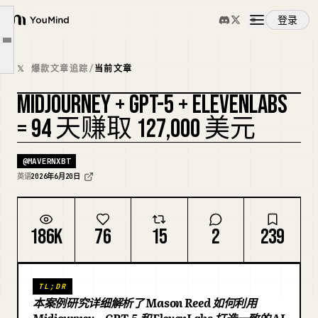
第二部分：永远锁定面容。
登录
第三部分：GPT-5 是大脑。
YouMind
文章大纲
第四部分：ElevenLabs 是声音。
概览
𝕏 爆款文章追踪
/
当前文章
第五部分：一篇帖子变成十篇。
MIDJOURNEY + GPT-5 + ELEVENLABS
数字。
使用案例
复刻封面
= 94 天赚取 127,000 美元
技术栈。
技能
@
MAVERNXBT
英语
2026年6月20日
提示词
186K
76
15
2
239
定价
TL;DR
下载
本案例研究详细解析了 Mason Reed 如何利用