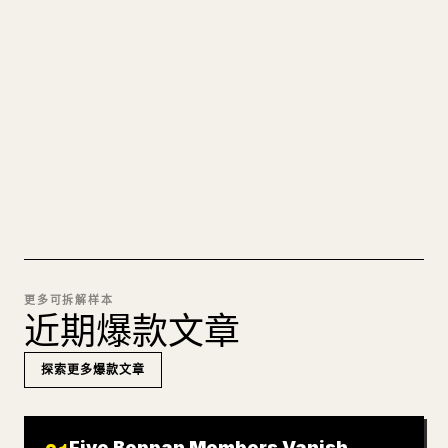
的 𝕏 文章
图片上传、表格、代码块，往 𝕏 上手动重排太痛
苦。YouMind 把整篇 Markdown 一键转成干净、可
直接发布的 𝕏 文章草稿。
试试 MARKDOWN 转 𝕏
更多可拆解样本
近期爆款文章
探索更多爆款文章
Five Beppan Members Vanish