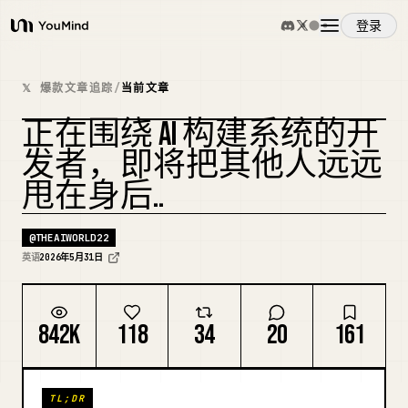
登录
YouMind
概览
𝕏 爆款文章追踪
/
当前文章
正在围绕 AI 构建系统的开
使用案例
复刻封面
发者，即将把其他人远远
甩在身后..
技能
@
THEAIWORLD22
提示词
英语
2026年5月31日
定价
842K
118
34
20
161
下载
TL;DR