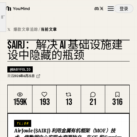
3. 重量级参与者：一级机构的背书
登录
YouMind
4. 资产负债表健康度与资金跑道压力测试
文章大纲
概览
5. 管理团队：他们是谁以及利益绑定程度
𝕏 爆款文章追踪
/
当前文章
6. 看空观点：极高的执行挑战
$AIRJ：解决 AI 基础设施建
使用案例
7. 结论：这是大宗商品吗？
设中隐藏的瓶颈
我的看法：[$AIRJ](https://x.com/search?q=%24AIRJ&src=cashtag_click) 投资主题
技能
太长不看；
@
BABYFOLIO
英语
2026年6月21日
提示词
159K
193
13
21
316
定价
TL;DR
下载
AirJoule ($AIRJ) 利用金属有机框架（MOF）技