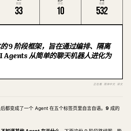
转发
评论
收藏
33
10
532
的 9 阶段框架，旨在通过编排、隔离
 Agents 从简单的聊天机器人进化为
。
正在看 简体中文 译文
，最后都变成了一个 Agent 在五个标签页里自言自语。
9
成的