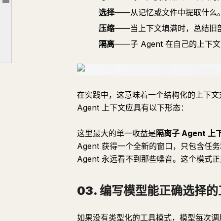
文章大纲
选择
——从记忆或文件中提取什么
第三部分 · 生产级团队
压缩
——当上下文填满时，总结旧
07. 添加记忆、持久性和沙箱
隔离
——子 Agent 在自己的上
08. 接入评估和轨迹检查
09. 带权限和人工检查点发布
§ 让团队卡在演示模式的错误
在实践中，这意味着一个结构化的上下文
结论：
Agent 上下文应具有以下形态：
这里最大的单一收益是
隔离子 Agent 上
Agent 获得一个全新的窗口，只包含
Agent 永远看不到那些噪音。这个模式正
03. 编写模型能正确选择
如果没有类型化的工具模式，模型每次调