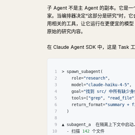
子 Agent 不是主 Agent 的副本
家。当编排器决定“这部分是研究”时，它
用相关的工具，让它运行在更便宜的模型（
原始的研究内容。
在 Claude Agent SDK 中，这是 
1
> spawn_subagent(
2
    role=
"research"
,
3
    model=
"claude-haiku-4-5"
,
4
    goal=
"找到 src/ 中所有缺少身
5
    tools=
[
"grep"
,
"read_file"
6
    return_format=
"summary + f
7
  )
8
9
▲ subagent_a  在隔离上下文中启动
10
  - 扫描 
142
 个文件