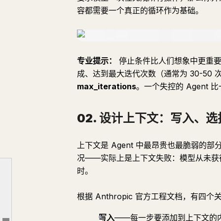
容都需要一个真正的循环作为基础。
专业提示：
停止条件比人们想象中更重要
成、达到最大迭代次数（通常为 30-50
max_iterations
。一个失控的 Agent 比
02. 设计上下文：写入、
01. 定义 Agent 循环
上下文是 Agent 中最昂贵也最脆弱的部
02. 设计上下文：写入、选择、压缩、隔离
况——实际上是上下文失败：模型从未获
03. 编写模型能正确选择的工具
时。
04. 在隔离上下文中生成子 Agent
根据 Anthropic 官方工程文档，有四
05. 设计编排器：规划、委派、绝不执行
写入
——每一步要添加到上下文的内
06. 构建共享任务列表