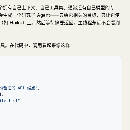
。它是一个拥有自己上下文、自己工具集、通常还有自己模型的专
会生成一个研究子 Agent——只给它相关的目标，只让它使
如 Haiku）上，然后等待摘要返回。主线程永远不会看到
Task 工具。在代码中，调用看起来像这样：
份验证的 API 端点"
,
]
,
ile list"
…