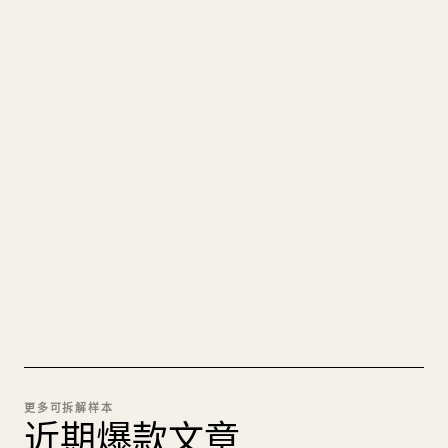
写给创作者
把你的 MARKDOWN 变成干净
的 𝕏 文章
图片上传、表格、代码块，往 𝕏 上手动重排太痛
苦。YouMind 把整篇 Markdown 一键转成干净、可
直接发布的 𝕏 文章草稿。
试试 MARKDOWN 转 𝕏
更多可拆解样本
近期爆款文章