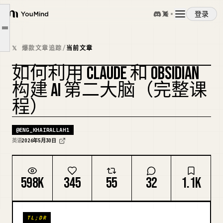
第二步：开始正确地记笔记
登录
YouMind
第三步：将 Claude 连接到你的知识库
文章大纲
概览
第四步：构建你的第一个 AI 工作流
𝕏 爆款文章追踪
/
当前文章
第六步：让 Claude 维护你的知识库
如何利用 CLAUDE 和 OBSIDIAN
使用案例
第七步：复利效应
复刻封面
构建 AI 第二大脑（完整课
程）
技能
@
ENG_KHAIRALLAH1
提示词
英语
2026年5月30日
定价
598K
345
55
32
1.1K
下载
TL;DR