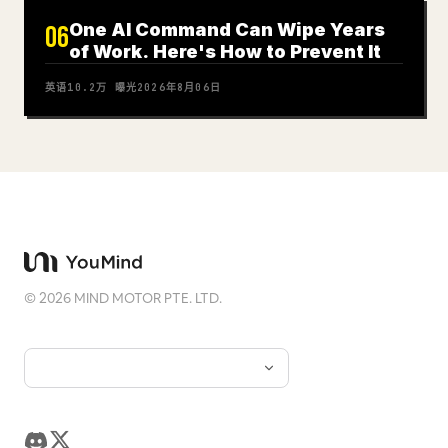
One AI Command Can Wipe Years
06
of Work. Here's How to Prevent It
英语
10.2万
曝光
2026年8月06日
©
2026
MIND MOTOR PTE. LTD.