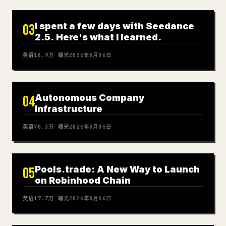
I spent a few days with Seedance
03
2.5. Here's what I learned.
英语
18.9万
曝光
2026年8月06日
Autonomous Company
04
Infrastructure
英语
70.3万
曝光
2026年8月06日
Pools.trade: A New Way to Launch
05
on Robinhood Chain
英语
17.7万
曝光
2026年8月06日