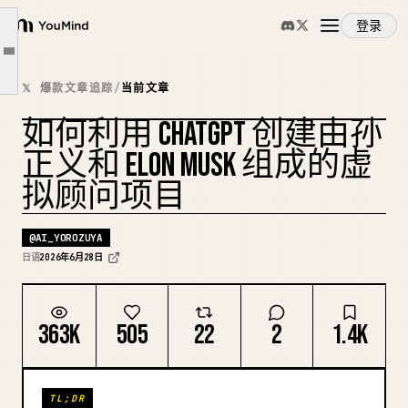
为什么让 5 个顶级管理者辩论能改善决策
登录
YouMind
选择成员（选谁，为什么）
文章大纲
概览
在 ChatGPT 里「安装」董事会的步骤
𝕏 爆款文章追踪
/
当前文章
实际让他们辩论并得出结论
如何利用 CHATGPT 创建由孙
使用案例
它有效的场景
正义和 ELON MUSK 组成的虚
不要盲从。但为什么仍然值得做。
拟顾问项目
技能
@
AI_YOROZUYA
提示词
日语
2026年6月28日
定价
363K
505
22
2
1.4K
下载
TL;DR