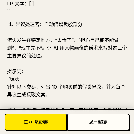
LP 文本：[ ]
``
异议处理者：自动倍增反驳部分
流失发生在特定地方：“太贵了”、“担心自己能不能做
到”、“现在先不”。让 AI 用人物画像的话术来写对这三个
主要异议的处理。
提示词：
``text
针对以下交易，列出 10 个购买前的假设异议，并为每个
异议生成反驳文案。
结构上要先接纳读者的焦虑，不要有压迫感，然后用数据
或例子来解决。
AI 深度阅读
一键保存
每个反驳文案在 200 字以内。