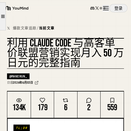
第 5 章：销售文案自动 AB 测试：用 5 个来衡量，而不是赌 1 个
登录
YouMind
第 6 章：打磨提示词内容：每次稳定输出质量
文章大纲
概览
第七章：用 MCP 给 Claude Code 安上手脚：4 个必装项
𝕏 爆款文章追踪
/
当前文章
第八章：用 Claude Code Routine 实现全自动运营：做好后，你睡觉时它也在工作
利用 CLAUDE CODE 与高客单
使用案例
第九章：高客单价联盟营销特有的陷阱：自动化前要先清除 4 个
价联盟营销实现月入 50 万
第十章：你应该戒掉的 3 个习惯：用减法成长
日元的完整指南
技能
结语：月入 50 万日元是靠“设计”而非“魔法”构建的
致读到这里的你
@
MANERUN_
提示词
日语
2026年6月03日
定价
134K
179
6
2
559
下载
TL;DR