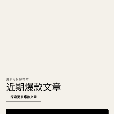
的 𝕏 文章
图片上传、表格、代码块，往 𝕏 上手动重排太痛
苦。YouMind 把整篇 Markdown 一键转成干净、可
直接发布的 𝕏 文章草稿。
试试 MARKDOWN 转 𝕏
更多可拆解样本
近期爆款文章
探索更多爆款文章