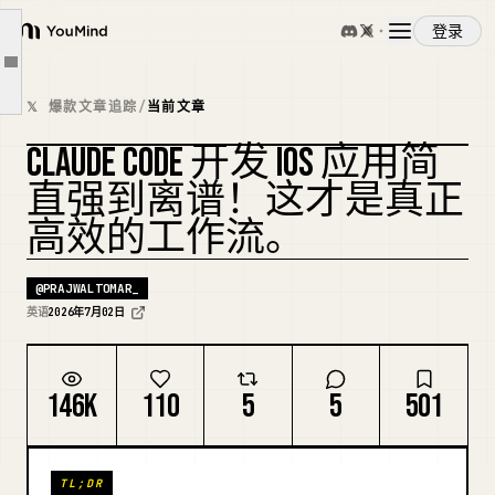
第一步 - 在 FireVibe 中设计完整应用
登录
YouMind
第二步 - 聊天式编辑，并让修改在所有地方保持一致
文章大纲
概览
第三步 - 将原生代码交给 Claude Code，然后交付
𝕏 爆款文章追踪
/
当前文章
何时使用这个工作流
CLAUDE CODE 开发 IOS 应用简
使用案例
需要注意什么
复刻封面
直强到离谱！这才是真正
这实际上意味着什么
高效的工作流。
技能
太长不看版
@
PRAJWALTOMAR_
提示词
英语
2026年7月02日
定价
146K
110
5
5
501
下载
TL;DR