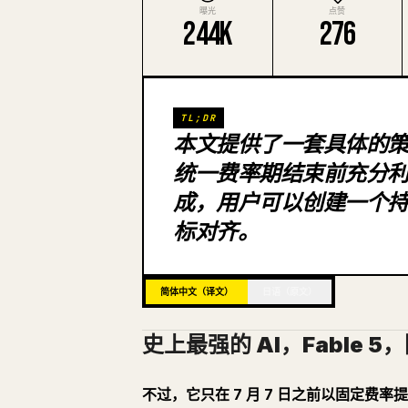
曝光
点赞
244K
276
TL;DR
本文提供了一套具体的策略和
统一费率期结束前充分利用该
成，用户可以创建一个
标对齐。
简体中文（译文）
日语（原文）
史上最强的 AI，Fable 
不过，它只在 7 月 7 日之前以固定