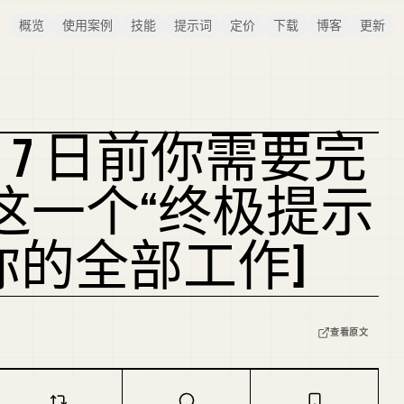
概览
使用案例
技能
提示词
定价
下载
博客
更新
7 月 7 日前你需要完
用这一个“终极提示
I 你的全部工作]
查看原文