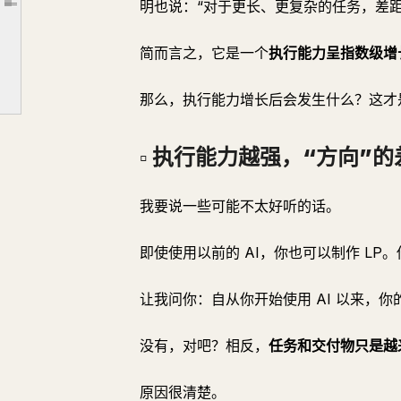
明也说：“对于更长、更复杂的任务，差距
文章大纲
而在于有明确方向的人和没有方向的人之间。
简而言之，它是一个
执行能力呈指数级增长
▫️ 这就是为什么首要任务不是 LP 或幻灯片
而是一份“通往目标的工作蓝图”。
那么，执行能力增长后会发生什么？这才
▫️ 操作方法（总共 15 分钟）
步骤 1（3 分钟）：准备位置
▫️ 执行能力越强，“方向”
步骤 2（10 分钟）：让 Fable 5 创建蓝图
▫️ 从今天开始，就会变成这样
我要说一些可能不太好听的话。
▫️ 最好的部分是在 7 月 8 日之后
即使使用以前的 AI，你也可以制作 LP
▫️ 总结
让我问你：自从你开始使用 AI 以来，
没有，对吧？相反，
任务和交付物只是越
原因很清楚。