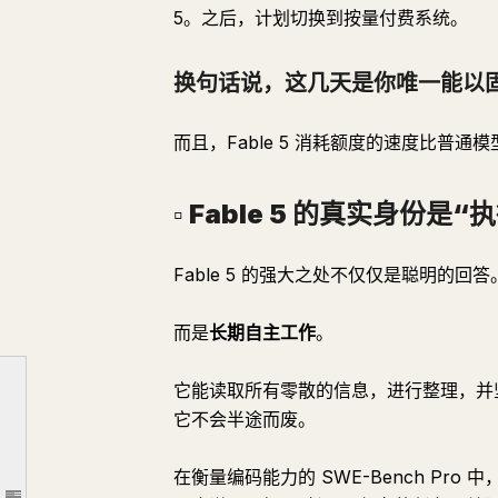
5。之后，计划切换到按量付费系统。
换句话说，这几天是你唯一能以
而且，Fable 5 消耗额度的速度比
史上最强的 AI，Fable 5，回来了。
▫️ Fable 5 的真实身份是
无论你能否在这段时间内充分利用它，都将极大地影响你未来的成果。
Fable 5 的强大之处不仅仅是聪明的回答
而且我明确地说：90% 的人只会说一句“太厉害了”，然后浪费这一周。
▫️ 首先，现在发生了什么？
而是
长期自主工作
。
换句话说，这几天是你唯一能以固定费率充分利用它的时间。
▫️ Fable 5 的真实身份是“执行怪物”
它能读取所有零散的信息，进行整理，并
它不会半途而废。
▫️ 执行能力越强，“方向”的差异就越明显
你将在几天内前进相当于几个月的时间。
在衡量编码能力的 SWE-Bench Pro 中，O
无法实现目标的交付物将以史上最快的速度堆积起来。