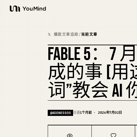
YouMind
𝕏 爆款文章追踪
/
当前文章
FABLE 5：
成的事 [
词”教会 A
日语
1个月前 · 2026年7月02日
@
ADDNESSOS