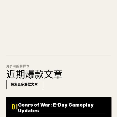
图片上传、表格、代码块，往 𝕏 上手动重排太痛
苦。YouMind 把整篇 Markdown 一键转成干净、可
直接发布的 𝕏 文章草稿。
试试 MARKDOWN 转 𝕏
更多可拆解样本
近期爆款文章
探索更多爆款文章
Gears of War: E-Day Gameplay
01
Updates