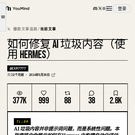
垃圾输出隐藏的两个地方
登录
YouMind
地方 1：你的内容输出
文章大纲
概览
地方 2：你的产品输出
𝕏 爆款文章追踪
/
当前文章
评估循环到底是什么
如何修复 AI 垃圾内容（使
使用案例
基准测试：你即将构建的三个部分
复刻封面
用 HERMES）
在 Hermes 中构建这个循环
技能
没人想听的那部分
@
EXM7777
英语
2个月前 · 2026年5月30日
提示词
377K
999
88
38
2.8K
定价
TL;DR
下载
AI 垃圾内容并非提示词问题，而是系统性问题。本