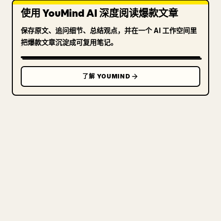
使用 YouMind AI 深度阅读爆款文章
保存原文、追问细节、总结观点，并在一个 AI 工作空间里
把爆款文章沉淀成可复用笔记。
了解 YOUMIND
写给创作者
把你的 MARKDOWN 变成干净
的 𝕏 文章