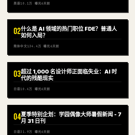
英语
10.1万
曝光
6天前
什么是 AI 领域的热门职位 FDE？普通人
02
如何入局？
简体中文
134.4万
曝光
6天前
超过 1,000 名设计师正面临失业：AI 时
03
代的残酷现实
日语
10.4万
曝光
6天前
夏季特别企划：学园偶像大师暑假新闻 - 7
04
月 31 日刊
日语
31.9万
曝光
6天前