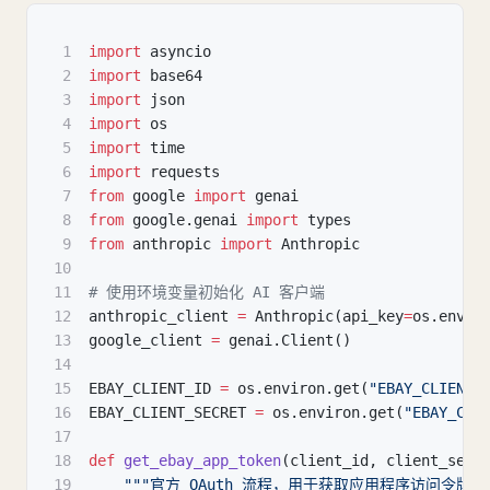
1
import
 asyncio
2
import
 base64
3
import
 json
4
import
 os
5
import
 time
6
import
 requests
7
from
 google 
import
 genai
8
from
 google
.
genai 
import
 types
9
from
 anthropic 
import
 Anthropic
10
11
# 使用环境变量初始化 AI 客户端
12
anthropic_client 
=
 Anthropic
(
api_key
=
os
.
envir
13
google_client 
=
 genai
.
Client
(
)
14
15
EBAY_CLIENT_ID 
=
 os
.
environ
.
get
(
"EBAY_CLIENT_
16
EBAY_CLIENT_SECRET 
=
 os
.
environ
.
get
(
"EBAY_CLI
17
18
def
get_ebay_app_token
(
client_id
,
 client_secr
19
"""官方 OAuth 流程，用于获取应用程序访问令牌""