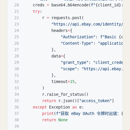
20
    creds 
=
 base64
.
b64encode
(
f"
{
client_id
}
:
{
c
21
try
:
22
        r 
=
 requests
.
post
(
23
"https://api.ebay.com/identity/v1
24
            headers
=
{
25
"Authorization"
:
f"Basic 
{
cre
26
"Content-Type"
:
"application/
27
}
,
28
            data
=
{
29
"grant_type"
:
"client_credent
30
"scope"
:
"https://api.ebay.co
31
}
,
32
            timeout
=
15
,
33
)
34
        r
.
raise_for_status
(
)
35
return
 r
.
json
(
)
[
"access_token"
]
36
except
 Exception 
as
 e
:
37
print
(
f"获取 eBay OAuth 令牌时出错：
{
e
}
38
return
None
39