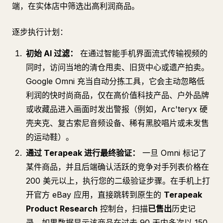
端，在实体店中筛选出高利润商品。
逐步执行计划：
初始 AI 过滤：
在通过智能手机界面流式传输视频的
同时，访问当地的清仓甩卖、旧货中心或遗产拍卖。
Google Omni 充当自动分拣工具，它会主动忽略低
利润的快时尚商品，仅在高价值科技产品、户外品牌
或收藏品进入画面时发出警报（例如，Arc'teryx 硬
壳夹克、复古索尼音频设备、稀有黑胶唱片或未发售
的运动鞋）。
通过 Terapeak 进行最终验证：
一旦 Omni 标记了
某件商品，并且后端确认活跃的竞争对手列表价格在
200 美元以上，执行您的二级验证步骤。在手机上打
开官方 eBay 应用，直接跳转到原生的
Terapeak
Product Research
控制台，扫描
已售出
历史记
录。如果数据显示该商品在过去 90 天内多次以 150