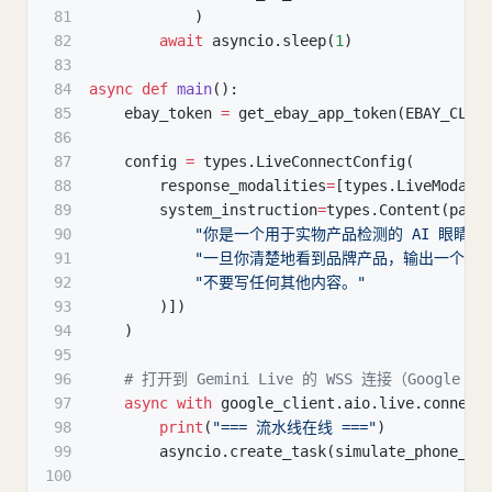
81
)
82
await
 asyncio
.
sleep
(
1
)
83
84
async
def
main
(
)
:
85
    ebay_token 
=
 get_ebay_app_token
(
EBAY_CLIE
86
87
    config 
=
 types
.
LiveConnectConfig
(
88
        response_modalities
=
[
types
.
LiveModali
89
        system_instruction
=
types
.
Content
(
part
90
"你是一个用于实物产品检测的 AI 眼睛。持
91
"一旦你清楚地看到品牌产品，输出一个包含 'br
92
"不要写任何其他内容。"
93
)
]
)
94
)
95
96
# 打开到 Gemini Live 的 WSS 连接（Google 
97
async
with
 google_client
.
aio
.
live
.
connect
98
print
(
"=== 流水线在线 ==="
)
99
        asyncio
.
create_task
(
simulate_phone_ca
100