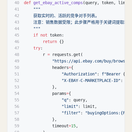
40
def
get_ebay_active_comps
(
query
,
 token
,
 limit
41
"""
42
    获取实时的、活跃的竞争对手列表。
43
    注意：销售数据受限；此步骤严格用于关键词提取和
44
    """
45
if
not
 token
:
46
return
{
}
47
try
:
48
        r 
=
 requests
.
get
(
49
"https://api.ebay.com/buy/browse/
50
            headers
=
{
51
"Authorization"
:
f"Bearer 
{
to
52
"X-EBAY-C-MARKETPLACE-ID"
:
"E
53
}
,
54
            params
=
{
55
"q"
:
 query
,
56
"limit"
:
 limit
,
57
"filter"
:
"buyingOptions:{FIX
58
}
,
59
            timeout
=
15
,