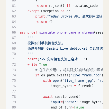
60
)
61
return
 r
.
json
(
)
if
 r
.
status_code 
==
2
62
except
 Exception 
as
 e
:
63
print
(
f"eBay Browse API 请求期间出错：
{
64
return
{
}
65
66
async
def
simulate_phone_camera_stream
(
sessio
67
"""
68
    模拟实时手机摄像头流。
69
    通过开放的 Gemini Live WebSocket 会话推送 
70
    """
71
print
(
"-> 实时摄像头流已启动..."
)
72
while
True
:
73
# 在生产应用中，将其替换为移动帧缓冲区或 Web
74
if
 os
.
path
.
exists
(
"live_frame.jpg"
)
:
75
with
open
(
"live_frame.jpg"
,
"rb"
)
76
                image_bytes 
=
 f
.
read
(
)
77
78
await
 session
.
send
(
79
input
=
{
"data"
:
 image_bytes
,
"
80
                end_of_turn
=
False