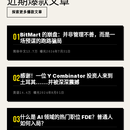
近期爆款文章
探索更多爆款文章
BitMart 的崩盘：并非管理不善，而是一
01
场预谋的跑路骗局
简体中文
13.7万
曝光
2026年7月31日
感谢！一位 Y Combinator 投资人来到
02
土耳其……并被深深震撼
英语
14.4万
曝光
2026年8月01日
什么是 AI 领域的热门职位 FDE？普通人
03
如何入局？