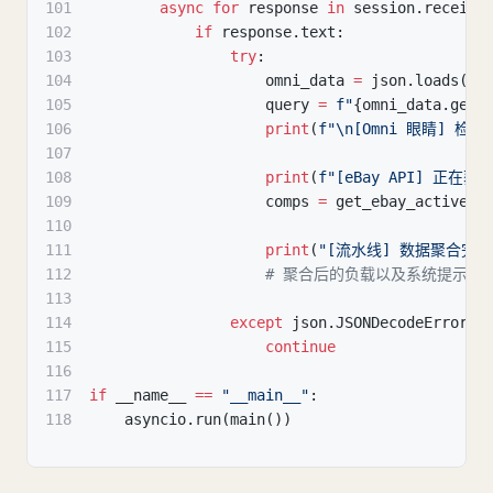
101
async
for
 response 
in
 session
.
receive
102
if
 response
.
text
:
103
try
:
104
                    omni_data 
=
 json
.
loads
(
re
105
                    query 
=
f"
{
omni_data
.
get
(
106
print
(
f"\n[Omni 眼睛] 检
107
108
print
(
f"[eBay API] 正在获取
109
                    comps 
=
 get_ebay_active_c
110
111
print
(
"[流水线] 数据聚合完成。正
112
# 聚合后的负载以及系统提示（第
113
114
except
 json
.
JSONDecodeError
:
115
continue
116
117
if
 __name__ 
==
"__main__"
:
118
    asyncio
.
run
(
main
(
)
)