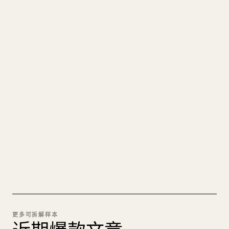
写给创作者
把你的 MARKDOWN 变成干净
的 𝕏 文章
图片上传、表格、代码块，往 𝕏 上手动重排太痛
苦。YouMind 把整篇 Markdown 一键转成干净、可
直接发布的 𝕏 文章草稿。
试试 MARKDOWN 转 𝕏
更多可拆解样本