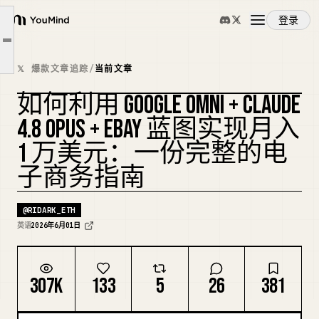
引言：核心架构
登录
第一部分：设置每个组件
YouMind
文章大纲
第二部分：集成与自动化（生产级 Python 代码）
概览
𝕏 爆款文章追踪
/
当前文章
第三部分：Claude 4.8 Opus 的系统提示（反幻觉 + SEO 文案）
如何利用 GOOGLE OMNI + CLAUDE
第四部分：变现策略：达到每月 10,000 美元（两个高收益渠道）
使用案例
复刻封面
4.8 OPUS + EBAY 蓝图实现月入
1 万美元：一份完整的电
技能
子商务指南
提示词
@
RIDARK_ETH
英语
2026年6月01日
定价
307K
133
5
26
381
下载