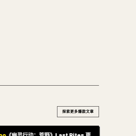
的 𝕏 文章
，往 𝕏 上手动重排太痛苦。YouMind
n 一键转成干净、可直接发布的 𝕏 文章草稿。
WN 转 𝕏
探索更多爆款文章
《幽灵行动：荒野》Last Rites 更