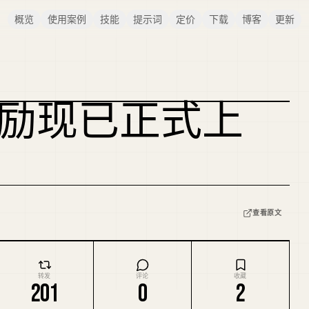
概览
使用案例
技能
提示词
定价
下载
博客
更新
社区奖励现已正式上
复刻封面
查看原文
转发
评论
收藏
201
0
2