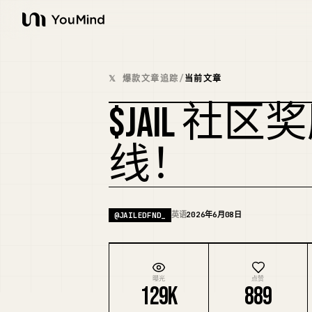
YouMind
𝕏 爆款文章追踪
/
当前文章
$JAIL 
线！
英语
2026年6月08日
@
JAILEDFND_
曝光
点赞
129K
889