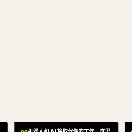
成干净
图片上传、表格、代码块
把整篇 Markdow
试试 MARKDO
机器人和 AI 将取代你的工作，这里