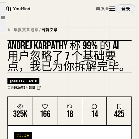
技巧 2：你的 CLAUDE.md 很可能是一坨垃圾。现在就去检查一下。
登录
技巧 3：构建一个三层系统。不要再每次会话都从零开始。
YouMind
文章大纲
技巧 4：每次得到好的回答后——永久保存它。
概览
𝕏 爆款文章追踪
/
当前文章
技巧 5：任何持续超过一周的项目——添加 index.md 和 log.md。没有例外。
ANDREJ KARPATHY 称 99% 的 AI
技巧 6：AI 是一个知识渊博但没有品味的实习生。像对待实习生一样对待它。
使用案例
复刻封面
用户忽略了 7 个基础要
技巧 7：一句话让每个研究提示词的可读性提升 10 倍。
点，我已为你拆解完毕。
奇怪的是这一切。
技能
总结
@
SCOTTYBEAMIO
提示词
英语
2026年5月28日
定价
325K
166
18
14
425
下载
TL;DR